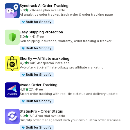
Synctrack AI Order Tracking
z 5 hvězd
5,0
(71)
•
Free plan available
Celkový počet recenzí: 71
AI analytics order tracker, track order & order tracking page
Built for Shopify
Easy Shipping Protection
z 5 hvězd
5,0
(44)
•
Free
Celkový počet recenzí: 44
Sell shipping insurance, warranty, order tracking & tracker
Built for Shopify
Shortly — Affiliate marketing
z 5 hvězd
4,7
(148)
•
Bezplatná instalace
Celkový počet recenzí: 148
Vytvořte krátké affiliate odkazy pro affiliate marketing
Built for Shopify
Avada Order Tracking
z 5 hvězd
4,9
(21)
•
Free
Celkový počet recenzí: 21
Smart order tracking with real-time status and delivery update
Built for Shopify
StatusPro ‑ Order Status
z 5 hvězd
5,0
(81)
•
Free trial available
Celkový počet recenzí: 81
Simplify order management with your own custom order statuses
Built for Shopify