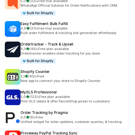
z 5 hvězd
5,0
(33)
•
Free trial available
Celkový počet recenzí: 33
WhatsApp Official Solution for Order Notifications with CRM
Built for Shopify
Easy Fulfillment: Bulk Fulfill
z 5 hvězd
4,9
(21)
•
Free trial available
Celkový počet recenzí: 21
Bulk order fulfillment & tracking link generation effortlessly
Ordertracker ‑ Track & Upsell
z 5 hvězd
4,3
(46)
•
Free plan available
Celkový počet recenzí: 46
Ordertracker enables order tracking for you store.
Built for Shopify
Shopify Counter
z 5 hvězd
2,1
(40)
•
Free
Celkový počet recenzí: 40
New app to connect your store to Shopify Counter
MyGLS Professional
z 5 hvězd
5,0
(123)
•
Free plan available
Celkový počet recenzí: 123
Print GLS labels & offer ParcelShop picker to customers
Order Tracking by Pragma
z 5 hvězd
5,0
(8)
•
Free
Celkový počet recenzí: 8
Unified widget for order updates, customer queries, & tracking
Proveway PayPal Tracking Sync