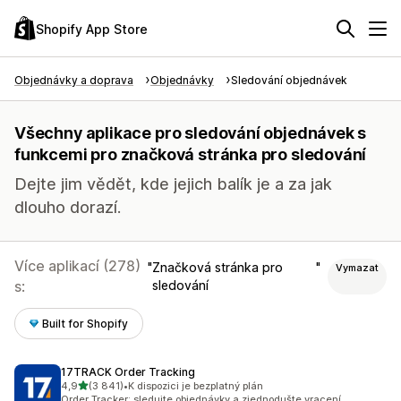
Shopify App Store
Objednávky a doprava
Objednávky
Sledování objednávek
Všechny aplikace pro sledování objednávek s
funkcemi pro značková stránka pro sledování
Dejte jim vědět, kde jejich balík je a za jak
dlouho dorazí.
Více aplikací (278)
Značková stránka pro
Vymazat
s:
sledování
Built for Shopify
17TRACK Order Tracking
z 5 hvězd
4,9
(3 841)
•
K dispozici je bezplatný plán
Celkový počet recenzí: 3841
Order Tracker: sledujte objednávky a zjednodušte vracení