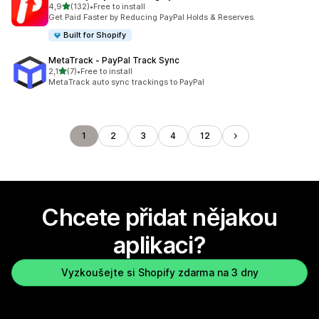
z 5 hvězd
4,9
(132)
•
Free to install
Celkový počet recenzí: 132
Get Paid Faster by Reducing PayPal Holds & Reserves.
Built for Shopify
MetaTrack ‑ PayPal Track Sync
z 5 hvězd
2,1
(7)
•
Free to install
Celkový počet recenzí: 7
MetaTrack auto sync trackings to PayPal
1
2
3
4
12
Chcete přidat nějakou
aplikaci?
Vyzkoušejte si Shopify zdarma na 3 dny