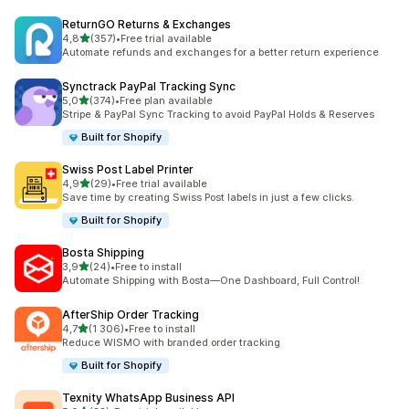
ReturnGO Returns & Exchanges
z 5 hvězd
4,8
(357)
•
Free trial available
Celkový počet recenzí: 357
Automate refunds and exchanges for a better return experience
Synctrack PayPal Tracking Sync
z 5 hvězd
5,0
(374)
•
Free plan available
Celkový počet recenzí: 374
Stripe & PayPal Sync Tracking to avoid PayPal Holds & Reserves
Built for Shopify
Swiss Post Label Printer
z 5 hvězd
4,9
(29)
•
Free trial available
Celkový počet recenzí: 29
Save time by creating Swiss Post labels in just a few clicks.
Built for Shopify
Bosta Shipping
z 5 hvězd
3,9
(24)
•
Free to install
Celkový počet recenzí: 24
Automate Shipping with Bosta—One Dashboard, Full Control!
AfterShip Order Tracking
z 5 hvězd
4,7
(1 306)
•
Free to install
Celkový počet recenzí: 1306
Reduce WISMO with branded order tracking
Built for Shopify
Texnity WhatsApp Business API