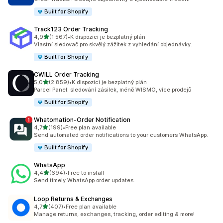
Built for Shopify
Track123 Order Tracking
z 5 hvězd
4,9
(1 567)
•
K dispozici je bezplatný plán
Celkový počet recenzí: 1567
Vlastní sledovač pro skvělý zážitek z vyhledání objednávky.
Built for Shopify
CWILL Order Tracking
z 5 hvězd
5,0
(2 859)
•
K dispozici je bezplatný plán
Celkový počet recenzí: 2859
Parcel Panel: sledování zásilek, méně WISMO, více prodejů
Built for Shopify
Whatomation‑Order Notification
z 5 hvězd
4,7
(199)
•
Free plan available
Celkový počet recenzí: 199
Send automated order notifications to your customers WhatsApp.
Built for Shopify
WhatsApp
z 5 hvězd
4,4
(694)
•
Free to install
Celkový počet recenzí: 694
Send timely WhatsApp order updates.
Loop Returns & Exchanges
z 5 hvězd
4,7
(407)
•
Free plan available
Celkový počet recenzí: 407
Manage returns, exchanges, tracking, order editing & more!