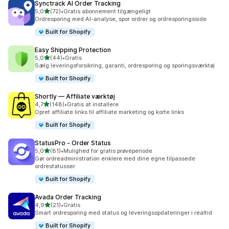
Synctrack AI Order Tracking
ud af 5 stjerner
5,0
(72)
•
Gratis abonnement tilgængeligt
72 anmeldelser i alt
Ordresporing med AI-analyse, spor ordrer og ordresporingsside
Built for Shopify
Easy Shipping Protection
ud af 5 stjerner
5,0
(44)
•
Gratis
44 anmeldelser i alt
Sælg leveringsforsikring, garanti, ordresporing og sporingsværktøj
Built for Shopify
Shortly — Affiliate værktøj
ud af 5 stjerner
4,7
(148)
•
Gratis at installere
148 anmeldelser i alt
Opret affiliate links til affiliate marketing og korte links
Built for Shopify
StatusPro ‑ Order Status
ud af 5 stjerner
5,0
(81)
•
Mulighed for gratis prøveperiode
81 anmeldelser i alt
Gør ordreadministration enklere med dine egne tilpassede
ordrestatusser
Built for Shopify
Avada Order Tracking
ud af 5 stjerner
4,9
(21)
•
Gratis
21 anmeldelser i alt
Smart ordresporing med status og leveringsopdateringer i realtid
Built for Shopify