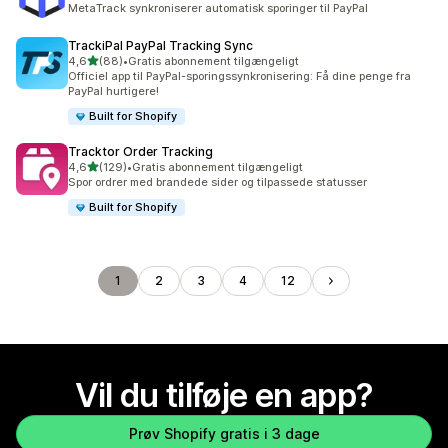
MetaTrack synkroniserer automatisk sporinger til PayPal
TrackiPal PayPal Tracking Sync
ud af 5 stjerner
4,6
(88)
•
Gratis abonnement tilgængeligt
88 anmeldelser i alt
Officiel app til PayPal-sporingssynkronisering: Få dine penge fra
PayPal hurtigere!
Built for Shopify
Tracktor Order Tracking
ud af 5 stjerner
4,6
(129)
•
Gratis abonnement tilgængeligt
129 anmeldelser i alt
Spor ordrer med brandede sider og tilpassede statusser
Built for Shopify
1
2
3
4
12
Vil du tilføje en app?
Prøv Shopify gratis i 3 dage