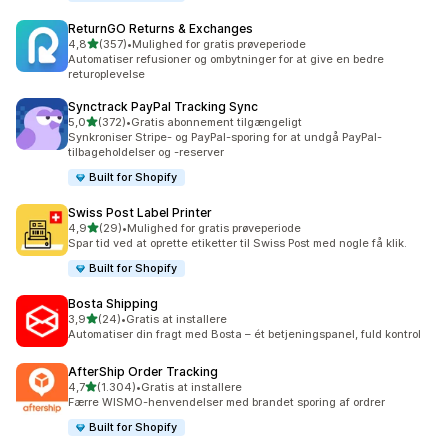
ReturnGO Returns & Exchanges
ud af 5 stjerner
4,8
(357)
•
Mulighed for gratis prøveperiode
357 anmeldelser i alt
Automatiser refusioner og ombytninger for at give en bedre
returoplevelse
Synctrack PayPal Tracking Sync
ud af 5 stjerner
5,0
(372)
•
Gratis abonnement tilgængeligt
372 anmeldelser i alt
Synkroniser Stripe- og PayPal-sporing for at undgå PayPal-
tilbageholdelser og -reserver
Built for Shopify
Swiss Post Label Printer
ud af 5 stjerner
4,9
(29)
•
Mulighed for gratis prøveperiode
29 anmeldelser i alt
Spar tid ved at oprette etiketter til Swiss Post med nogle få klik.
Built for Shopify
Bosta Shipping
ud af 5 stjerner
3,9
(24)
•
Gratis at installere
24 anmeldelser i alt
Automatiser din fragt med Bosta – ét betjeningspanel, fuld kontrol
AfterShip Order Tracking
ud af 5 stjerner
4,7
(1.304)
•
Gratis at installere
1304 anmeldelser i alt
Færre WISMO-henvendelser med brandet sporing af ordrer
Built for Shopify