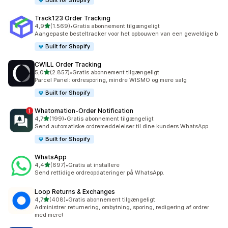
Built for Shopify
Track123 Order Tracking
ud af 5 stjerner
4,9
(1.569)
•
Gratis abonnement tilgængeligt
1569 anmeldelser i alt
Aangepaste besteltracker voor het opbouwen van een geweldige b
Built for Shopify
CWILL Order Tracking
ud af 5 stjerner
5,0
(2.857)
•
Gratis abonnement tilgængeligt
2857 anmeldelser i alt
Parcel Panel: ordresporing, mindre WISMO og mere salg
Built for Shopify
Whatomation‑Order Notification
ud af 5 stjerner
4,7
(199)
•
Gratis abonnement tilgængeligt
199 anmeldelser i alt
Send automatiske ordremeddelelser til dine kunders WhatsApp.
Built for Shopify
WhatsApp
ud af 5 stjerner
4,4
(697)
•
Gratis at installere
697 anmeldelser i alt
Send rettidige ordreopdateringer på WhatsApp.
Loop Returns & Exchanges
ud af 5 stjerner
4,7
(408)
•
Gratis abonnement tilgængeligt
408 anmeldelser i alt
Administrer returnering, ombytning, sporing, redigering af ordrer
med mere!