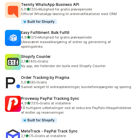
Texnity WhatsApp Business API
ud af 5 stjerner
5,0
(33)
•
Mulighed for gratis prøveperiode
33 anmeldelser i alt
Officiel WhatsApp-løsning til ordrenotifikationer med CRM
Built for Shopify
Easy Fulfillment: Bulk Fulfill
ud af 5 stjerner
4,9
(21)
•
Mulighed for gratis prøveperiode
21 anmeldelser i alt
Ubesværet masseklargøring af ordrer og generering af
sporingslinks
Shopify Counter
ud af 5 stjerner
2,1
(40)
•
Gratis
40 anmeldelser i alt
Ny app, der forbinder din butik med Shopify Counter
Order Tracking by Pragma
ud af 5 stjerner
5,0
(8)
•
Gratis
8 anmeldelser i alt
Samlet widget til ordreopdateringer, kundeforespørgsler og sporing
Proveway PayPal Tracking Sync
ud af 5 stjerner
4,9
(131)
•
Gratis at installere
131 anmeldelser i alt
Få hurtigere udbetalinger ved at reducere PayPals tilbageholdelse
af midler og reserveringer.
Built for Shopify
MetaTrack ‑ PayPal Track Sync
ud af 5 stjerner
2,1
(7)
•
Gratis at installere
7 anmeldelser i alt