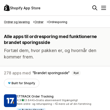
Shopify App Store
Ordrer og levering
Ordrer
Ordresporing
Alle apps til ordresporing med funktionerne
brandet sporingsside
Fortæl dem, hvor pakken er, og hvornår den
kommer frem.
278 apps med
Brandet sporingsside
Ryd
Built for Shopify
17TRACK Order Tracking
ud af 5 stjerner
4,9
(3.844)
•
Gratis abonnement tilgængeligt
3844 anmeldelser i alt
Nem ordre- og retursporing – få mere ud af din forretning