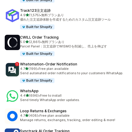
Built for Shopify
Track123注文追跡
5つ星中
4.9
(1,575)
•
無料プランあり
合計レビュー数：1575件
優れた注文追跡体験を作成するためのカスタム注文追跡ツール
Built for Shopify
CWILL Order Tracking
5つ星中
5.0
(2,861)
•
無料プランあり
合計レビュー数：2861件
Parcel Panel：注文追跡でWISMOを削減し、売上を伸ばす
Built for Shopify
Whatomation‑Order Notification
5つ星中
4.7
(199)
•
Free plan available
合計レビュー数：199件
Send automated order notifications to your customers WhatsApp.
Built for Shopify
WhatsApp
5つ星中
4.4
(696)
•
Free to install
合計レビュー数：696件
Send timely WhatsApp order updates.
Loop Returns & Exchanges
5つ星中
4.7
(408)
•
Free plan available
合計レビュー数：408件
Manage returns, exchanges, tracking, order editing & more!
Synctrack AI Order Tracking