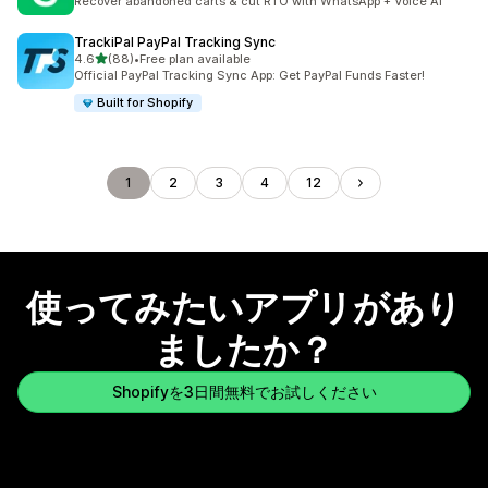
Recover abandoned carts & cut RTO with WhatsApp + Voice AI
TrackiPal PayPal Tracking Sync
5つ星中
4.6
(88)
•
Free plan available
合計レビュー数：88件
Official PayPal Tracking Sync App: Get PayPal Funds Faster!
Built for Shopify
1
2
3
4
12
使ってみたいアプリがあり
ましたか？
Shopifyを3日間無料でお試しください