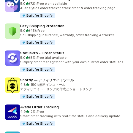
5つ星中
5.0
(72)
•
Free plan available
合計レビュー数：72件
AI analytics order tracker, track order & order tracking page
Built for Shopify
Easy Shipping Protection
5つ星中
5.0
(45)
•
Free
合計レビュー数：45件
Sell shipping insurance, warranty, order tracking & tracker
Built for Shopify
StatusPro ‑ Order Status
5つ星中
5.0
(81)
•
Free trial available
合計レビュー数：81件
Simplify order management with your own custom order statuses
Built for Shopify
Shortly — アフィリエイトツール
5つ星中
4.8
(150)
•
無料インストール
合計レビュー数：150件
アフィリエイト・リンクの作成とショートリンク
Built for Shopify
Avada Order Tracking
5つ星中
4.9
(21)
•
Free
合計レビュー数：21件
Smart order tracking with real-time status and delivery update
Built for Shopify