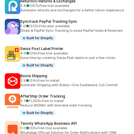
ReturnGO Returns & Exchanges
5つ星中
4.8
(357)
•
Free trial available
合計レビュー数：357件
Automate refunds and exchanges for a better return experience
Synctrack PayPal Tracking Sync
5つ星中
5.0
(372)
•
Free plan available
合計レビュー数：372件
Stripe & PayPal Sync Tracking to avoid PayPal Holds & Reserves
Built for Shopify
Swiss Post Label Printer
5つ星中
4.9
(29)
•
Free trial available
合計レビュー数：29件
Save time by creating Swiss Post labels in just a few clicks.
Built for Shopify
Bosta Shipping
5つ星中
3.9
(24)
•
Free to install
合計レビュー数：24件
Automate Shipping with Bosta—One Dashboard, Full Control!
AfterShip Order Tracking
5つ星中
4.7
(1,303)
•
Free to install
合計レビュー数：1303件
Reduce WISMO with branded order tracking
Built for Shopify
Texnity WhatsApp Business API
5つ星中
5.0
(33)
•
Free trial available
合計レビュー数：33件
WhatsApp Official Solution for Order Notifications with CRM