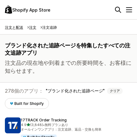
Shopify App Store
注文と配送
注文
注文追跡
ブランド化された追跡ページを特集したすべての注
文追跡アプリ
注文品の現在地や到着までの所要時間を、お客様に
知らせます。
278個のアプリ：
ブランド化された追跡ページ
クリア
Built for Shopify
17TRACK Order Tracking
5つ星中
4.9
(3,848)
•
無料プランあり
合計レビュー数：3848件
オールインワンアプリ：注文追跡、返品・交換も簡単