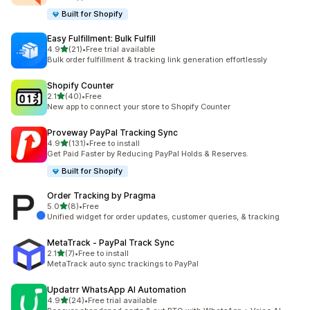
Built for Shopify
Easy Fulfillment: Bulk Fulfill
5つ星中
4.9
(21)
•
Free trial available
合計レビュー数：21件
Bulk order fulfillment & tracking link generation effortlessly
Shopify Counter
5つ星中
2.1
(40)
•
Free
合計レビュー数：40件
New app to connect your store to Shopify Counter
Proveway PayPal Tracking Sync
5つ星中
4.9
(131)
•
Free to install
合計レビュー数：131件
Get Paid Faster by Reducing PayPal Holds & Reserves.
Built for Shopify
Order Tracking by Pragma
5つ星中
5.0
(8)
•
Free
合計レビュー数：8件
Unified widget for order updates, customer queries, & tracking
MetaTrack ‑ PayPal Track Sync
5つ星中
2.1
(7)
•
Free to install
合計レビュー数：7件
MetaTrack auto sync trackings to PayPal
Updatrr WhatsApp AI Automation
5つ星中
4.9
(24)
•
Free trial available
合計レビュー数：24件