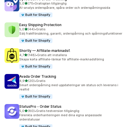
av 5 stjärnor
5,0
(71)
•
Gratisplan tillgänglig
71 recensioner totalt
AI-analys orderspårare, spåra order och orderspårningssida
Built for Shopify
Easy Shipping Protection
av 5 stjärnor
5,0
(44)
•
Gratis
44 recensioner totalt
Sälj fraktförsäkring, garanti, orderspårning och spårningsfunktioner
Built for Shopify
Shortly — Affiliate‑marknadsf.
av 5 stjärnor
4,7
(148)
•
Gratis att installera
148 recensioner totalt
Skapa korta affiliate-länkar för affiliate-marknadsföring
Built for Shopify
Avada Order Tracking
av 5 stjärnor
4,9
(20)
•
Gratis
20 recensioner totalt
Smart orderspårning med uppdateringar om status och leverans i
realtid
Built for Shopify
StatusPro ‑ Order Status
av 5 stjärnor
5,0
(80)
•
Gratis testversion tillgänglig
80 recensioner totalt
Förenkla orderhanteringen med dina egna anpassade
orderstatusar
Built for Shopify