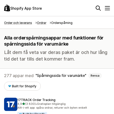
Shopify App Store
Order och leverans
Ordrar
Orderspårning
Alla orderspårningsappar med funktioner för
spårningssida för varumärke
Låt dem få veta var deras paket är och hur lång
tid det tar tills det kommer fram.
277 appar med
Spårningssida för varumärke
Rensa
Built for Shopify
17TRACK Order Tracking
av 5 stjärnor
4,9
(3 830)
•
Gratisplan tillgänglig
3830 recensioner totalt
Allt-i-ett app: spåra ordrar, returer och byten enkelt