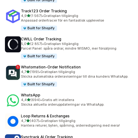
Built for Shopify
Track123 Order Tracking
av 5 stjärnor
4,9
(1 567)
•
Gratisplan tillgänglig
1567 recensioner totalt
Anpassad ordertracer för en fantastisk upplevelse
Built for Shopify
CWILL Order Tracking
av 5 stjärnor
5,0
(2 857)
•
Gratisplan tillgänglig
2857 recensioner totalt
Parcel Panel: spåra ordrar, mindre WISMO, mer försäljning
Built for Shopify
Whatomation‑Order Notification
av 5 stjärnor
4,7
(199)
•
Gratisplan tillgänglig
199 recensioner totalt
Skicka automatiska orderaviseringar till dina kunders WhatsApp.
Built for Shopify
WhatsApp
av 5 stjärnor
4,4
(694)
•
Gratis att installera
694 recensioner totalt
Skicka aktuella orderuppdateringar via WhatsApp.
Loop Returns & Exchanges
av 5 stjärnor
4,7
(407)
•
Gratisplan tillgänglig
407 recensioner totalt
Hantera returer, byten, spårning, orderredigering med mera!
Synctrack AI Order Tracking