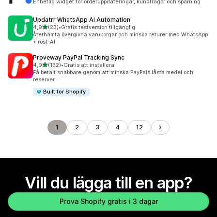
Enhetlig widget för orderuppdateringar, kundfrågor och spårning
Updatrr WhatsApp AI Automation
av 5 stjärnor
4,9
(23)
•
Gratis testversion tillgänglig
23 recensioner totalt
Återhämta övergivna varukorgar och minska returer med WhatsApp
+ röst-AI
Proveway PayPal Tracking Sync
av 5 stjärnor
4,9
(132)
•
Gratis att installera
132 recensioner totalt
Få betalt snabbare genom att minska PayPals låsta medel och
reserver.
Built for Shopify
1
2
3
4
12
Vill du lägga till en app?
Prova Shopify gratis i 3 dagar