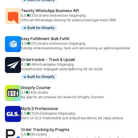
Texnity WhatsApp Business API
av 5 stjärnor
5,0
(33)
•
Gratis testversion tillgänglig
33 recensioner totalt
Officiell WhatsApp-lösning för orderaviseringar med CRM
Built for Shopify
Easy Fulfillment: Bulk Fulfill
av 5 stjärnor
4,9
(21)
•
Gratis testversion tillgänglig
21 recensioner totalt
Smidig orderexpediering i bulk och generering av spårningslänkar
Ordertracker ‑ Track & Upsell
av 5 stjärnor
4,3
(46)
•
Gratisplan tillgänglig
46 recensioner totalt
Ordertracker möjliggör orderspårning för din butik.
Built for Shopify
Shopify Counter
av 5 stjärnor
2,1
(40)
•
Gratis
40 recensioner totalt
Ny app för att ansluta din butik till Shopify Counter
MyGLS Professional
av 5 stjärnor
5,0
(123)
•
Gratisplan tillgänglig
123 recensioner totalt
Skriv ut GLS-fraktsedlar och erbjud kunderna att välja ombud
Order Tracking by Pragma
av 5 stjärnor
5,0
(8)
•
Gratis
8 recensioner totalt