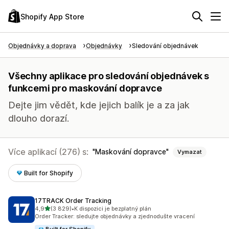
Shopify App Store
Objednávky a doprava
Objednávky
Sledování objednávek
Všechny aplikace pro sledování objednávek s
funkcemi pro maskování dopravce
Dejte jim vědět, kde jejich balík je a za jak
dlouho dorazí.
Více aplikací (276) s:
Maskování dopravce
Vymazat
Built for Shopify
17TRACK Order Tracking
z 5 hvězd
4,9
(3 829)
•
K dispozici je bezplatný plán
Celkový počet recenzí: 3829
Order Tracker: sledujte objednávky a zjednodušte vracení