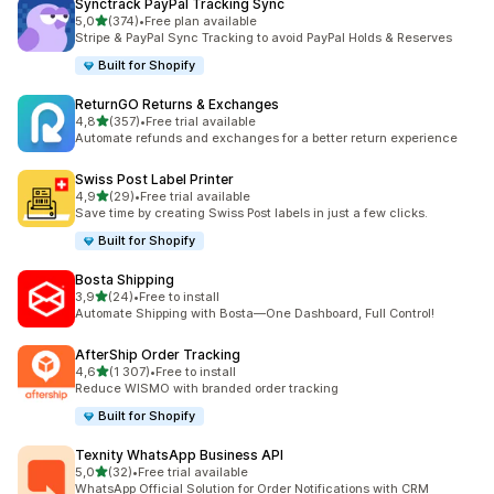
Synctrack PayPal Tracking Sync
z 5 hvězd
5,0
(374)
•
Free plan available
Celkový počet recenzí: 374
Stripe & PayPal Sync Tracking to avoid PayPal Holds & Reserves
Built for Shopify
ReturnGO Returns & Exchanges
z 5 hvězd
4,8
(357)
•
Free trial available
Celkový počet recenzí: 357
Automate refunds and exchanges for a better return experience
Swiss Post Label Printer
z 5 hvězd
4,9
(29)
•
Free trial available
Celkový počet recenzí: 29
Save time by creating Swiss Post labels in just a few clicks.
Built for Shopify
Bosta Shipping
z 5 hvězd
3,9
(24)
•
Free to install
Celkový počet recenzí: 24
Automate Shipping with Bosta—One Dashboard, Full Control!
AfterShip Order Tracking
z 5 hvězd
4,6
(1 307)
•
Free to install
Celkový počet recenzí: 1307
Reduce WISMO with branded order tracking
Built for Shopify
Texnity WhatsApp Business API
z 5 hvězd
5,0
(32)
•
Free trial available
Celkový počet recenzí: 32
WhatsApp Official Solution for Order Notifications with CRM