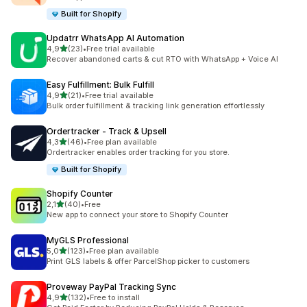
Built for Shopify
Updatrr WhatsApp AI Automation
z 5 hvězd
4,9
(23)
•
Free trial available
Celkový počet recenzí: 23
Recover abandoned carts & cut RTO with WhatsApp + Voice AI
Easy Fulfillment: Bulk Fulfill
z 5 hvězd
4,9
(21)
•
Free trial available
Celkový počet recenzí: 21
Bulk order fulfillment & tracking link generation effortlessly
Ordertracker ‑ Track & Upsell
z 5 hvězd
4,3
(46)
•
Free plan available
Celkový počet recenzí: 46
Ordertracker enables order tracking for you store.
Built for Shopify
Shopify Counter
z 5 hvězd
2,1
(40)
•
Free
Celkový počet recenzí: 40
New app to connect your store to Shopify Counter
MyGLS Professional
z 5 hvězd
5,0
(123)
•
Free plan available
Celkový počet recenzí: 123
Print GLS labels & offer ParcelShop picker to customers
Proveway PayPal Tracking Sync
z 5 hvězd
4,9
(132)
•
Free to install
Celkový počet recenzí: 132