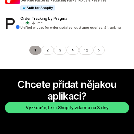
Get Paid Faster by Reducing PayPal Holds & Reserves.
Built for Shopify
Order Tracking by Pragma
z 5 hvězd
5,0
(8)
•
Free
Celkový počet recenzí: 8
Unified widget for order updates, customer queries, & tracking
1
2
3
4
12
Chcete přidat nějakou
aplikaci?
Vyzkoušejte si Shopify zdarma na 3 dny