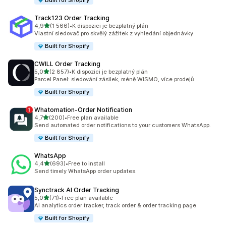
Built for Shopify
Track123 Order Tracking
z 5 hvězd
4,9
(1 566)
•
K dispozici je bezplatný plán
Celkový počet recenzí: 1566
Vlastní sledovač pro skvělý zážitek z vyhledání objednávky.
Built for Shopify
CWILL Order Tracking
z 5 hvězd
5,0
(2 857)
•
K dispozici je bezplatný plán
Celkový počet recenzí: 2857
Parcel Panel: sledování zásilek, méně WISMO, více prodejů
Built for Shopify
Whatomation‑Order Notification
z 5 hvězd
4,7
(200)
•
Free plan available
Celkový počet recenzí: 200
Send automated order notifications to your customers WhatsApp.
Built for Shopify
WhatsApp
z 5 hvězd
4,4
(693)
•
Free to install
Celkový počet recenzí: 693
Send timely WhatsApp order updates.
Synctrack AI Order Tracking
z 5 hvězd
5,0
(71)
•
Free plan available
Celkový počet recenzí: 71
AI analytics order tracker, track order & order tracking page
Built for Shopify