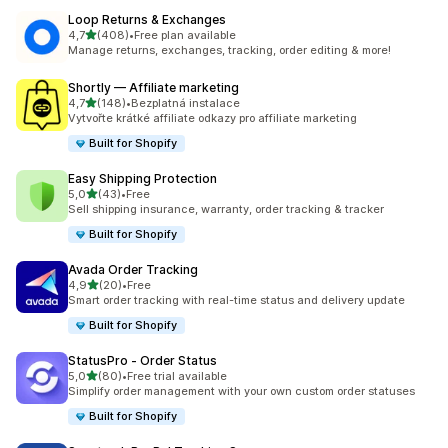
Loop Returns & Exchanges
z 5 hvězd
4,7
(408)
•
Free plan available
Celkový počet recenzí: 408
Manage returns, exchanges, tracking, order editing & more!
Shortly — Affiliate marketing
z 5 hvězd
4,7
(148)
•
Bezplatná instalace
Celkový počet recenzí: 148
Vytvořte krátké affiliate odkazy pro affiliate marketing
Built for Shopify
Easy Shipping Protection
z 5 hvězd
5,0
(43)
•
Free
Celkový počet recenzí: 43
Sell shipping insurance, warranty, order tracking & tracker
Built for Shopify
Avada Order Tracking
z 5 hvězd
4,9
(20)
•
Free
Celkový počet recenzí: 20
Smart order tracking with real-time status and delivery update
Built for Shopify
StatusPro ‑ Order Status
z 5 hvězd
5,0
(80)
•
Free trial available
Celkový počet recenzí: 80
Simplify order management with your own custom order statuses
Built for Shopify