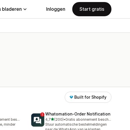
 bladeren
Inloggen
Start gratis
Built for Shopify
Whatomation‑Order Notification
van 5 sterren
Gratis abonnement beschikbaar
4,7
(200)
•
Gratis abonnement beschikbaar
200 recensies in totaal
ce, minder
Stuur automatische bestelmeldingen
naar de WhatsApp van je klanten.