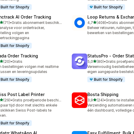
Built for Shopify
Built for Shopify
nctrack AI Order Tracking
Loop Returns & Excha
van 5 sterren
van 5 sterren
(71)
•
Gratis abonnement beschikbaar
4,7
(408)
•
recensies in totaal
408 recensies in totaal
analyse voor ordertracker,
Beheer retouren, ruilingen, 
telling volgen en
bewerken van bestellingen
ertrackingpagina
Built for Shopify
ada Order Tracking
StatusPro ‑ Order Sta
van 5 sterren
van 5 sterren
(20)
•
Gratis
5,0
(80)
•
recensies in totaal
80 recensies in totaal
m bestellingen volgen met realtime
Vereenvoudig bestelbeheer
tussen en leveringsupdates
eigen aangepaste bestels
Built for Shopify
Built for Shopify
iss Post Label Printer
Bosta Shipping
van 5 sterren
van 5 sterren
(29)
•
Gratis proefperiode beschikbaar
3,9
(24)
•
Gratis te installe
recensies in totaal
24 recensies in totaal
paar tijd door met slechts enkele
Verzending automatiseren 
sklikken Swiss Post-labels te
één dashboard, volledige c
ken.
Built for Shopify
datrr WhatsApp AI
Easy Fulfillment: Bulk F