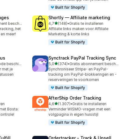
Built for Shopify
nges
Shortly — Affiliate marketing
van 5 sterren
Gratis abonnement beschikbaar
4,7
(148)
•
Gratis te installeren
148 recensies in totaal
tracking, het
Affiliate links maken voor Affiliate
 en meer!
Marketing & korte links
Built for Shopify
tus
Synctrack PayPal Tracking Sync
van 5 sterren
Gratis proefperiode beschikbaar
5,0
(374)
•
Gratis abonnement beschikbaar
374 recensies in totaal
 met je
Synchroniseer Stripe- en PayPal-
tatussen
tracking om PayPal-blokkeringen en -
reserveringen te voorkomen
Built for Shopify
AfterShip Order Tracking
van 5 sterren
ren
4,6
(1.307)
•
Gratis te installeren
1307 recensies in totaal
met Bosta:
Verminder WISMO-vragen met een
ontrole!
volgpagina in eigen huisstijl
Built for Shopify
ulfill
Ordertracker ‑ Track & Upsell