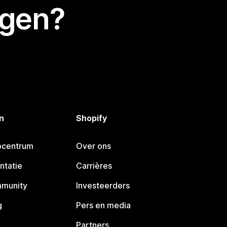
egen?
n
Shopify
pcentrum
Over ons
ntatie
Carrières
mmunity
Investeerders
g
Pers en media
Partners