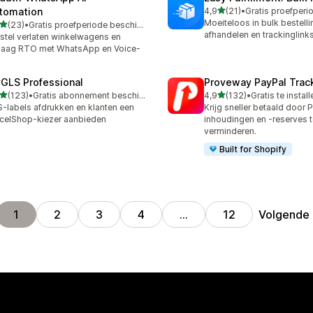
van 5 sterren
tomation
4,9
(21)
•
21 recensies in totaal
Moeiteloos in bulk bestell
van 5 sterren
(23)
•
Gratis proefperiode beschikbaar
recensies in totaal
afhandelen en trackinglink
stel verlaten winkelwagens en
laag RTO met WhatsApp en Voice-
GLS Professional
Proveway PayPal Trac
van 5 sterren
van 5 sterren
(123)
•
Gratis abonnement beschikbaar
4,9
(132)
•
Gratis te instal
 recensies in totaal
132 recensies in totaal
-labels afdrukken en klanten een
Krijg sneller betaald door 
celShop-kiezer aanbieden
inhoudingen en -reserves t
verminderen.
Built for Shopify
Volgende
1
2
3
4
…
12