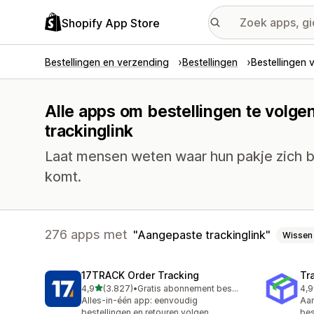
Shopify App Store
Bestellingen en verzending
Bestellingen
Bestellingen 
Alle apps om bestellingen te volge
trackinglink
Laat mensen weten waar hun pakje zich b
komt.
276 apps met
Aangepaste trackinglink
Wissen
17TRACK Order Tracking
Tr
van 5 sterren
4,9
(3.827)
•
Gratis abonnement beschikbaar
4,9
3827 recensies in totaal
156
Alles-in-één app: eenvoudig
Aan
bestellingen en retouren volgen
bes