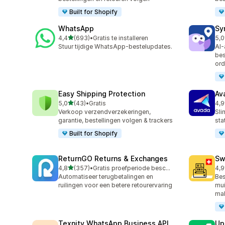
Built for Shopify
WhatsApp
Sy
van 5 sterren
4,4
(693)
•
Gratis te installeren
5,0
693 recensies in totaal
71 
Stuur tijdige WhatsApp-bestelupdates.
AI-
bes
ord
Easy Shipping Protection
Av
van 5 sterren
5,0
(43)
•
Gratis
4,9
43 recensies in totaal
20 
Verkoop verzendverzekeringen,
Sli
garantie, bestellingen volgen & trackers
sta
Built for Shopify
ReturnGO Returns & Exchanges
Sw
van 5 sterren
4,8
(357)
•
Gratis proefperiode beschikbaar
4,9
357 recensies in totaal
29 
Automatiseer terugbetalingen en
Bes
ruilingen voor een betere retourervaring
mui
ma
Texnity WhatsApp Business API
Up