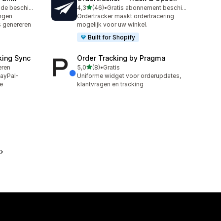
van 5 sterren
Gratis proefperiode beschikbaar
4,3
(46)
•
Gratis abonnement beschikbaar
46 recensies in totaal
ingen
Ordertracker maakt ordertracering
s genereren
mogelijk voor uw winkel.
Built for Shopify
king Sync
Order Tracking by Pragma
van 5 sterren
leren
5,0
(8)
•
Gratis
8 recensies in totaal
PayPal-
Uniforme widget voor orderupdates,
e
klantvragen en tracking