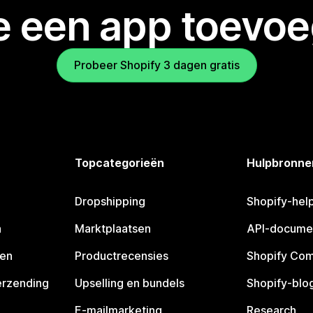
je een app toevo
Probeer Shopify 3 dagen gratis
Topcategorieën
Hulpbronne
Dropshipping
Shopify-hel
n
Marktplaatsen
API-docume
pen
Productrecensies
Shopify Co
erzending
Upselling en bundels
Shopify-blo
E-mailmarketing
Research