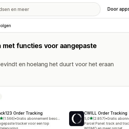
Door apps
volgen
n met functies voor aangepaste
evindt en hoelang het duurt voor het eraan
ack123 Order Tracking
CWILL Order Tracking
van 5 sterren
van 5 sterren
(1.566)
•
Gratis abonnement beschikbaar
5,0
(2.857)
•
6 recensies in totaal
2857 recensies in totaal
gepaste tracker voor een top
Parcel Panel: track and tra
telervaring
WISMO en meer omzet