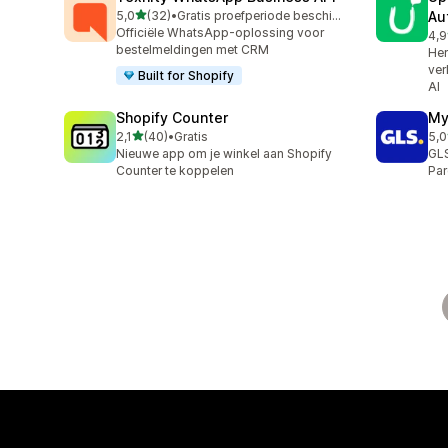
van 5 sterren
5,0
(32)
•
Gratis proefperiode beschikbaar
Au
32 recensies in totaal
Officiële WhatsApp-oplossing voor
4,9
23 
bestelmeldingen met CRM
Her
ver
Built for Shopify
AI
Shopify Counter
My
van 5 sterren
2,1
(40)
•
Gratis
5,0
40 recensies in totaal
123
Nieuwe app om je winkel aan Shopify
GLS
Counter te koppelen
Par