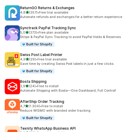
ReturnGO Returns & Exchanges
na 5 gwiazdek
4,8
(357)
•
Free trial available
Łączna liczba recenzji: 357
Automate refunds and exchanges for a better return experience
Synctrack PayPal Tracking Sync
na 5 gwiazdek
5,0
(373)
•
Free plan available
Łączna liczba recenzji: 373
Stripe & PayPal Sync Tracking to avoid PayPal Holds & Reserves
Built for Shopify
Swiss Post Label Printer
na 5 gwiazdek
4,9
(29)
•
Free trial available
Łączna liczba recenzji: 29
Save time by creating Swiss Post labels in just a few clicks.
Built for Shopify
Bosta Shipping
na 5 gwiazdek
3,9
(24)
•
Free to install
Łączna liczba recenzji: 24
Automate Shipping with Bosta—One Dashboard, Full Control!
AfterShip Order Tracking
na 5 gwiazdek
4,7
(1 304)
•
Free to install
Łączna liczba recenzji: 1304
Reduce WISMO with branded order tracking
Built for Shopify
Texnity WhatsApp Business API