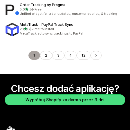
Order Tracking by Pragma
na 5 gwiazdek
5,0
(8)
•
Free
Łączna liczba recenzji: 8
Unified widget for order updates, customer queries, & tracking
MetaTrack ‑ PayPal Track Sync
na 5 gwiazdek
2,1
(7)
•
Free to install
Łączna liczba recenzji: 7
MetaTrack auto sync trackings to PayPal
1
2
3
4
12
Chcesz dodać aplikację?
Wypróbuj Shopify za darmo przez 3 dni