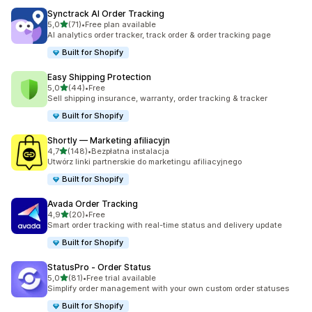
Synctrack AI Order Tracking
na 5 gwiazdek
5,0
(71)
•
Free plan available
Łączna liczba recenzji: 71
AI analytics order tracker, track order & order tracking page
Built for Shopify
Easy Shipping Protection
na 5 gwiazdek
5,0
(44)
•
Free
Łączna liczba recenzji: 44
Sell shipping insurance, warranty, order tracking & tracker
Built for Shopify
Shortly — Marketing afiliacyjn
na 5 gwiazdek
4,7
(148)
•
Bezpłatna instalacja
Łączna liczba recenzji: 148
Utwórz linki partnerskie do marketingu afiliacyjnego
Built for Shopify
Avada Order Tracking
na 5 gwiazdek
4,9
(20)
•
Free
Łączna liczba recenzji: 20
Smart order tracking with real-time status and delivery update
Built for Shopify
StatusPro ‑ Order Status
na 5 gwiazdek
5,0
(81)
•
Free trial available
Łączna liczba recenzji: 81
Simplify order management with your own custom order statuses
Built for Shopify