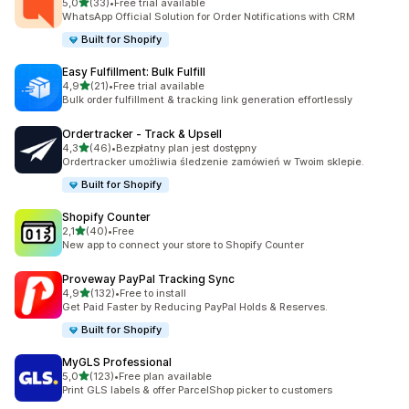
na 5 gwiazdek
5,0
(33)
•
Free trial available
Łączna liczba recenzji: 33
WhatsApp Official Solution for Order Notifications with CRM
Built for Shopify
Easy Fulfillment: Bulk Fulfill
na 5 gwiazdek
4,9
(21)
•
Free trial available
Łączna liczba recenzji: 21
Bulk order fulfillment & tracking link generation effortlessly
Ordertracker ‑ Track & Upsell
na 5 gwiazdek
4,3
(46)
•
Bezpłatny plan jest dostępny
Łączna liczba recenzji: 46
Ordertracker umożliwia śledzenie zamówień w Twoim sklepie.
Built for Shopify
Shopify Counter
na 5 gwiazdek
2,1
(40)
•
Free
Łączna liczba recenzji: 40
New app to connect your store to Shopify Counter
Proveway PayPal Tracking Sync
na 5 gwiazdek
4,9
(132)
•
Free to install
Łączna liczba recenzji: 132
Get Paid Faster by Reducing PayPal Holds & Reserves.
Built for Shopify
MyGLS Professional
na 5 gwiazdek
5,0
(123)
•
Free plan available
Łączna liczba recenzji: 123
Print GLS labels & offer ParcelShop picker to customers