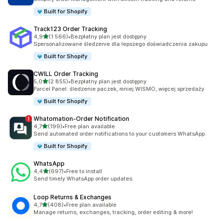
Built for Shopify
Track123 Order Tracking
na 5 gwiazdek
4,9
(1 566)
•
Bezpłatny plan jest dostępny
Łączna liczba recenzji: 1566
Spersonalizowane śledzenie dla lepszego doświadczenia zakupu
Built for Shopify
CWILL Order Tracking
na 5 gwiazdek
5,0
(2 855)
•
Bezpłatny plan jest dostępny
Łączna liczba recenzji: 2855
Parcel Panel: śledzenie paczek, mniej WISMO, więcej sprzedaży
Built for Shopify
Whatomation‑Order Notification
na 5 gwiazdek
4,7
(199)
•
Free plan available
Łączna liczba recenzji: 199
Send automated order notifications to your customers WhatsApp.
Built for Shopify
WhatsApp
na 5 gwiazdek
4,4
(697)
•
Free to install
Łączna liczba recenzji: 697
Send timely WhatsApp order updates.
Loop Returns & Exchanges
na 5 gwiazdek
4,7
(408)
•
Free plan available
Łączna liczba recenzji: 408
Manage returns, exchanges, tracking, order editing & more!