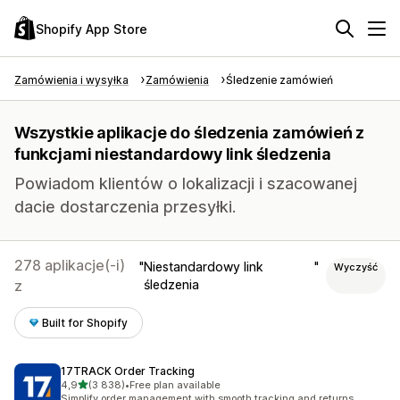
Shopify App Store
Zamówienia i wysyłka
Zamówienia
Śledzenie zamówień
Wszystkie aplikacje do śledzenia zamówień z
funkcjami niestandardowy link śledzenia
Powiadom klientów o lokalizacji i szacowanej
dacie dostarczenia przesyłki.
278 aplikacje(-i)
Niestandardowy link
Wyczyść
z
śledzenia
Built for Shopify
17TRACK Order Tracking
na 5 gwiazdek
4,9
(3 838)
•
Free plan available
Łączna liczba recenzji: 3838
Simplify order management with smooth tracking and returns