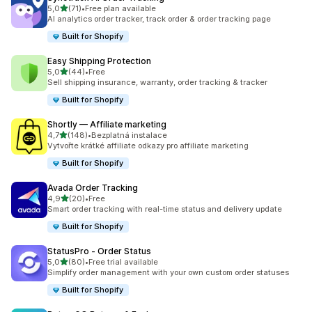
z 5 hvězd
5,0
(71)
•
Free plan available
Celkový počet recenzí: 71
AI analytics order tracker, track order & order tracking page
Built for Shopify
Easy Shipping Protection
z 5 hvězd
5,0
(44)
•
Free
Celkový počet recenzí: 44
Sell shipping insurance, warranty, order tracking & tracker
Built for Shopify
Shortly — Affiliate marketing
z 5 hvězd
4,7
(148)
•
Bezplatná instalace
Celkový počet recenzí: 148
Vytvořte krátké affiliate odkazy pro affiliate marketing
Built for Shopify
Avada Order Tracking
z 5 hvězd
4,9
(20)
•
Free
Celkový počet recenzí: 20
Smart order tracking with real-time status and delivery update
Built for Shopify
StatusPro ‑ Order Status
z 5 hvězd
5,0
(80)
•
Free trial available
Celkový počet recenzí: 80
Simplify order management with your own custom order statuses
Built for Shopify