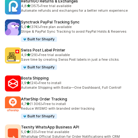
ReturnGO Returns & Exchanges
z 5 hvězd
4,8
(357)
•
Free trial available
Celkový počet recenzí: 357
Automate refunds and exchanges for a better return experience
Synctrack PayPal Tracking Sync
z 5 hvězd
5,0
(374)
•
Free plan available
Celkový počet recenzí: 374
Stripe & PayPal Sync Tracking to avoid PayPal Holds & Reserves
Built for Shopify
Swiss Post Label Printer
z 5 hvězd
4,9
(29)
•
Free trial available
Celkový počet recenzí: 29
Save time by creating Swiss Post labels in just a few clicks.
Built for Shopify
Bosta Shipping
z 5 hvězd
3,9
(24)
•
Free to install
Celkový počet recenzí: 24
Automate Shipping with Bosta—One Dashboard, Full Control!
AfterShip Order Tracking
z 5 hvězd
4,7
(1 306)
•
Free to install
Celkový počet recenzí: 1306
Reduce WISMO with branded order tracking
Built for Shopify
Texnity WhatsApp Business API
z 5 hvězd
5,0
(33)
•
Free trial available
Celkový počet recenzí: 33
WhatsApp Official Solution for Order Notifications with CRM