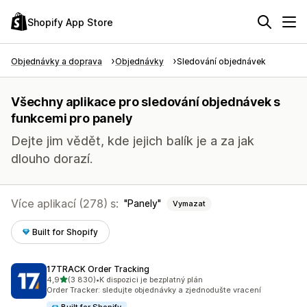
Shopify App Store
Objednávky a doprava
Objednávky
Sledování objednávek
Všechny aplikace pro sledování objednávek s
funkcemi pro panely
Dejte jim vědět, kde jejich balík je a za jak
dlouho dorazí.
Více aplikací (278) s:
Panely
Vymazat
Built for Shopify
17TRACK Order Tracking
z 5 hvězd
4,9
(3 830)
•
K dispozici je bezplatný plán
Celkový počet recenzí: 3830
Order Tracker: sledujte objednávky a zjednodušte vracení