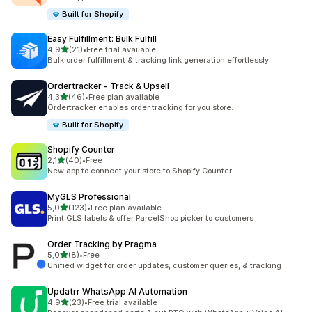
Built for Shopify
Easy Fulfillment: Bulk Fulfill
z 5 hvězd
4,9
(21)
•
Free trial available
Celkový počet recenzí: 21
Bulk order fulfillment & tracking link generation effortlessly
Ordertracker ‑ Track & Upsell
z 5 hvězd
4,3
(46)
•
Free plan available
Celkový počet recenzí: 46
Ordertracker enables order tracking for you store.
Built for Shopify
Shopify Counter
z 5 hvězd
2,1
(40)
•
Free
Celkový počet recenzí: 40
New app to connect your store to Shopify Counter
MyGLS Professional
z 5 hvězd
5,0
(123)
•
Free plan available
Celkový počet recenzí: 123
Print GLS labels & offer ParcelShop picker to customers
Order Tracking by Pragma
z 5 hvězd
5,0
(8)
•
Free
Celkový počet recenzí: 8
Unified widget for order updates, customer queries, & tracking
Updatrr WhatsApp AI Automation
z 5 hvězd
4,9
(23)
•
Free trial available
Celkový počet recenzí: 23