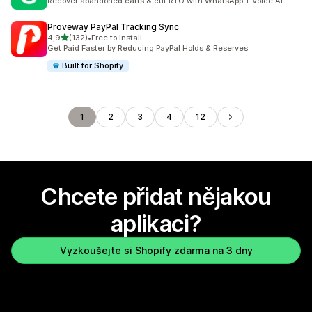
Recover abandoned carts & cut RTO with WhatsApp + Voice AI
Proveway PayPal Tracking Sync
z 5 hvězd
4,9
(132)
•
Free to install
Celkový počet recenzí: 132
Get Paid Faster by Reducing PayPal Holds & Reserves.
Built for Shopify
1
2
3
4
12
Chcete přidat nějakou
aplikaci?
Vyzkoušejte si Shopify zdarma na 3 dny