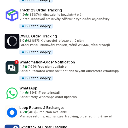
Built for Shopify
Track123 Order Tracking
z 5 hvězd
4,9
(1 567)
•
K dispozici je bezplatný plán
Celkový počet recenzí: 1567
Vlastní sledovač pro skvělý zážitek z vyhledání objednávky.
Built for Shopify
CWILL Order Tracking
z 5 hvězd
5,0
(2 857)
•
K dispozici je bezplatný plán
Celkový počet recenzí: 2857
Parcel Panel: sledování zásilek, méně WISMO, více prodejů
Built for Shopify
Whatomation‑Order Notification
z 5 hvězd
4,7
(199)
•
Free plan available
Celkový počet recenzí: 199
Send automated order notifications to your customers WhatsApp.
Built for Shopify
WhatsApp
z 5 hvězd
4,4
(694)
•
Free to install
Celkový počet recenzí: 694
Send timely WhatsApp order updates.
Loop Returns & Exchanges
z 5 hvězd
4,7
(407)
•
Free plan available
Celkový počet recenzí: 407
Manage returns, exchanges, tracking, order editing & more!
Synctrack AI Order Tracking