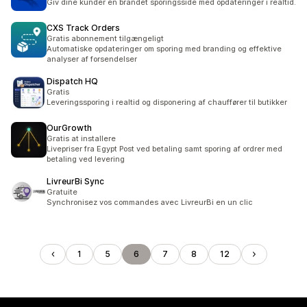
Giv dine kunder en brandet sporingsside med opdateringer i realtid.
CXS Track Orders
Gratis abonnement tilgængeligt
Automatiske opdateringer om sporing med branding og effektive
analyser af forsendelser
Dispatch HQ
Gratis
Leveringssporing i realtid og disponering af chauffører til butikker
OurGrowth
Gratis at installere
Livepriser fra Egypt Post ved betaling samt sporing af ordrer med
betaling ved levering
LivreurBi Sync
Gratuite
Synchronisez vos commandes avec LivreurBi en un clic
1
5
6
7
8
12