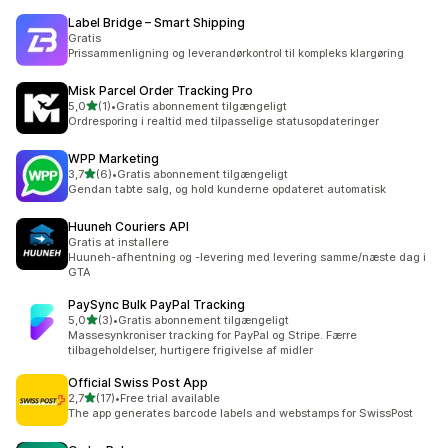
Label Bridge – Smart Shipping
Gratis
Prissammenligning og leverandørkontrol til kompleks klargøring
Misk Parcel Order Tracking Pro
ud af 5 stjerner
5,0
(1)
•
Gratis abonnement tilgængeligt
1 anmeldelser i alt
Ordresporing i realtid med tilpasselige statusopdateringer
WPP Marketing
ud af 5 stjerner
3,7
(6)
•
Gratis abonnement tilgængeligt
6 anmeldelser i alt
Gendan tabte salg, og hold kunderne opdateret automatisk
Huuneh Couriers API
Gratis at installere
Huuneh-afhentning og -levering med levering samme/næste dag i
GTA
PaySync Bulk PayPal Tracking
ud af 5 stjerner
5,0
(3)
•
Gratis abonnement tilgængeligt
3 anmeldelser i alt
Massesynkroniser tracking for PayPal og Stripe. Færre
tilbageholdelser, hurtigere frigivelse af midler
Official Swiss Post App
ud af 5 stjerner
2,7
(17)
•
Free trial available
17 anmeldelser i alt
The app generates barcode labels and webstamps for SwissPost