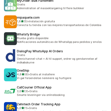
MyOrder: Bulk Fulfillment
Gratis
Administration af masseklargøring til flere butikker
mipaquete.com
ud af 5 stjerner
1,8
(5)
•
Instalación gratuita
5 anmeldelser i alt
Conecta tu tienda con las mejores transportadoras de Colombia
Whatsfy Bridge
Prueba gratis disponible
Notificaciones automáticas de WhatsApp para pedidos y envíos
DialogPay WhatsApp AI Orders
Gratis
Omnichannel-chat + AI til support, ordrer og gendannelse af
indkøbskurve
OneShip
ud af 5 stjerner
4,8
(6)
•
Gratis at installere
6 anmeldelser i alt
Vi gør forsendelse nemmere og hurtigere
CallCourier Official App
ud af 5 stjerner
3,0
(3)
•
Gratis
3 anmeldelser i alt
Smarte leveringer via onlinebooking
Zehntech Order Tracking App
ud af 5 stjerner
5,0
(1)
•
Gratis
1 anmeldelser i alt