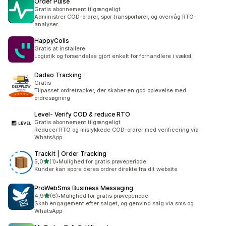
Order Pulse
Gratis abonnement tilgængeligt
Administrer COD-ordrer, spor transportører, og overvåg RTO-
analyser.
HappyColis
Gratis at installere
Logistik og forsendelse gjort enkelt for forhandlere i vækst
Dadao Tracking
Gratis
Tilpasset ordretracker, der skaber en god oplevelse med
ordresøgning
Level‑ Verify COD & reduce RTO
Gratis abonnement tilgængeligt
Reducer RTO og mislykkede COD-ordrer med verificering via
WhatsApp.
TrackIt | Order Tracking
ud af 5 stjerner
5,0
(1)
•
Mulighed for gratis prøveperiode
1 anmeldelser i alt
Kunder kan spore deres ordrer direkte fra dit website
ProWebSms Business Messaging
ud af 5 stjerner
4,9
(6)
•
Mulighed for gratis prøveperiode
6 anmeldelser i alt
Skab engagement efter salget, og genvind salg via sms og
WhatsApp