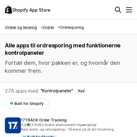
Shopify App Store
Ordrer og levering
Ordrer
Ordresporing
Alle apps til ordresporing med funktionerne
kontrolpaneler
Fortæl dem, hvor pakken er, og hvornår den
kommer frem.
278 apps med
Kontrolpaneler
Ryd
Built for Shopify
17TRACK Order Tracking
ud af 5 stjerner
4,9
(3.838)
•
Gratis abonnement tilgængeligt
3838 anmeldelser i alt
Nem ordre- og retursporing – få mere ud af din forretning