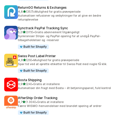
ReturnGO Returns & Exchanges
ud af 5 stjerner
4,8
(357)
•
Mulighed for gratis prøveperiode
357 anmeldelser i alt
Automatiser refusioner og ombytninger for at give en bedre
returoplevelse
Synctrack PayPal Tracking Sync
ud af 5 stjerner
5,0
(373)
•
Gratis abonnement tilgængeligt
373 anmeldelser i alt
Synkroniser Stripe- og PayPal-sporing for at undgå PayPal-
tilbageholdelser og -reserver
Built for Shopify
Swiss Post Label Printer
ud af 5 stjerner
4,9
(29)
•
Mulighed for gratis prøveperiode
29 anmeldelser i alt
Spar tid ved at oprette etiketter til Swiss Post med nogle få klik.
Built for Shopify
Bosta Shipping
ud af 5 stjerner
3,9
(24)
•
Gratis at installere
24 anmeldelser i alt
Automatiser din fragt med Bosta – ét betjeningspanel, fuld kontrol
AfterShip Order Tracking
ud af 5 stjerner
4,7
(1.304)
•
Gratis at installere
1304 anmeldelser i alt
Færre WISMO-henvendelser med brandet sporing af ordrer
Built for Shopify