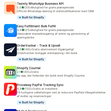
Texnity WhatsApp Business API
ud af 5 stjerner
5,0
(33)
•
Mulighed for gratis prøveperiode
33 anmeldelser i alt
Officiel WhatsApp-løsning til ordrenotifikationer med CRM
Built for Shopify
Easy Fulfillment: Bulk Fulfill
ud af 5 stjerner
4,9
(21)
•
Mulighed for gratis prøveperiode
21 anmeldelser i alt
Ubesværet masseklargøring af ordrer og generering af
sporingslinks
Ordertracker ‑ Track & Upsell
ud af 5 stjerner
4,3
(46)
•
Gratis abonnement tilgængeligt
46 anmeldelser i alt
Ordertracker muliggør ordresporing i din butik.
Built for Shopify
Shopify Counter
ud af 5 stjerner
2,1
(40)
•
Gratis
40 anmeldelser i alt
Ny app, der forbinder din butik med Shopify Counter
Proveway PayPal Tracking Sync
ud af 5 stjerner
4,9
(132)
•
Gratis at installere
132 anmeldelser i alt
Få hurtigere udbetalinger ved at reducere PayPals tilbageholdelse
af midler og reserveringer.
Built for Shopify