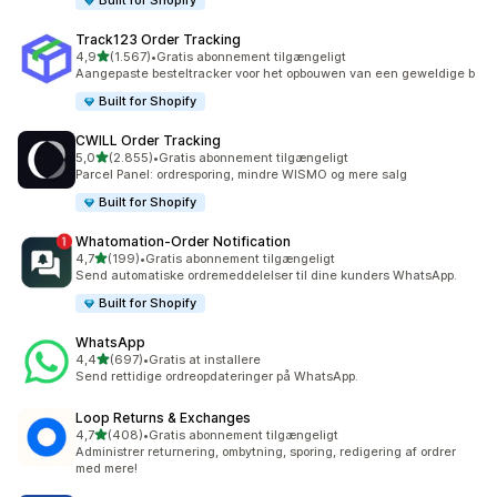
Built for Shopify
Track123 Order Tracking
ud af 5 stjerner
4,9
(1.567)
•
Gratis abonnement tilgængeligt
1567 anmeldelser i alt
Aangepaste besteltracker voor het opbouwen van een geweldige b
Built for Shopify
CWILL Order Tracking
ud af 5 stjerner
5,0
(2.855)
•
Gratis abonnement tilgængeligt
2855 anmeldelser i alt
Parcel Panel: ordresporing, mindre WISMO og mere salg
Built for Shopify
Whatomation‑Order Notification
ud af 5 stjerner
4,7
(199)
•
Gratis abonnement tilgængeligt
199 anmeldelser i alt
Send automatiske ordremeddelelser til dine kunders WhatsApp.
Built for Shopify
WhatsApp
ud af 5 stjerner
4,4
(697)
•
Gratis at installere
697 anmeldelser i alt
Send rettidige ordreopdateringer på WhatsApp.
Loop Returns & Exchanges
ud af 5 stjerner
4,7
(408)
•
Gratis abonnement tilgængeligt
408 anmeldelser i alt
Administrer returnering, ombytning, sporing, redigering af ordrer
med mere!