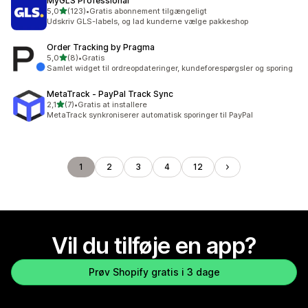
MyGLS Professional
ud af 5 stjerner
5,0
(123)
•
Gratis abonnement tilgængeligt
123 anmeldelser i alt
Udskriv GLS-labels, og lad kunderne vælge pakkeshop
Order Tracking by Pragma
ud af 5 stjerner
5,0
(8)
•
Gratis
8 anmeldelser i alt
Samlet widget til ordreopdateringer, kundeforespørgsler og sporing
MetaTrack ‑ PayPal Track Sync
ud af 5 stjerner
2,1
(7)
•
Gratis at installere
7 anmeldelser i alt
MetaTrack synkroniserer automatisk sporinger til PayPal
1
2
3
4
12
Vil du tilføje en app?
Prøv Shopify gratis i 3 dage