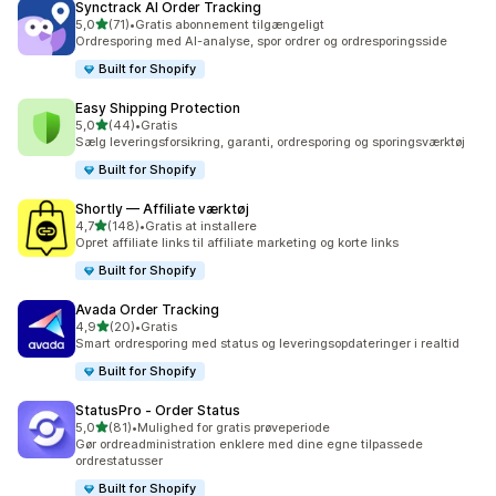
Synctrack AI Order Tracking
ud af 5 stjerner
5,0
(71)
•
Gratis abonnement tilgængeligt
71 anmeldelser i alt
Ordresporing med AI-analyse, spor ordrer og ordresporingsside
Built for Shopify
Easy Shipping Protection
ud af 5 stjerner
5,0
(44)
•
Gratis
44 anmeldelser i alt
Sælg leveringsforsikring, garanti, ordresporing og sporingsværktøj
Built for Shopify
Shortly — Affiliate værktøj
ud af 5 stjerner
4,7
(148)
•
Gratis at installere
148 anmeldelser i alt
Opret affiliate links til affiliate marketing og korte links
Built for Shopify
Avada Order Tracking
ud af 5 stjerner
4,9
(20)
•
Gratis
20 anmeldelser i alt
Smart ordresporing med status og leveringsopdateringer i realtid
Built for Shopify
StatusPro ‑ Order Status
ud af 5 stjerner
5,0
(81)
•
Mulighed for gratis prøveperiode
81 anmeldelser i alt
Gør ordreadministration enklere med dine egne tilpassede
ordrestatusser
Built for Shopify