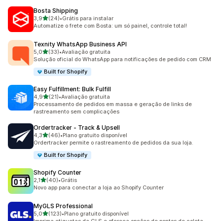
Bosta Shipping
de 5 estrelas
3,9
(24)
•
Grátis para instalar
24 avaliações ao todo
Automatize o frete com Bosta: um só painel, controle total!
Texnity WhatsApp Business API
de 5 estrelas
5,0
(33)
•
Avaliação gratuita
33 avaliações ao todo
Solução oficial do WhatsApp para notificações de pedido com CRM
Built for Shopify
Easy Fulfillment: Bulk Fulfill
de 5 estrelas
4,9
(21)
•
Avaliação gratuita
21 avaliações ao todo
Processamento de pedidos em massa e geração de links de
rastreamento sem complicações
Ordertracker ‑ Track & Upsell
de 5 estrelas
4,3
(46)
•
Plano gratuito disponível
46 avaliações ao todo
Ordertracker permite o rastreamento de pedidos da sua loja.
Built for Shopify
Shopify Counter
de 5 estrelas
2,1
(40)
•
Grátis
40 avaliações ao todo
Novo app para conectar a loja ao Shopify Counter
MyGLS Professional
de 5 estrelas
5,0
(123)
•
Plano gratuito disponível
123 avaliações ao todo