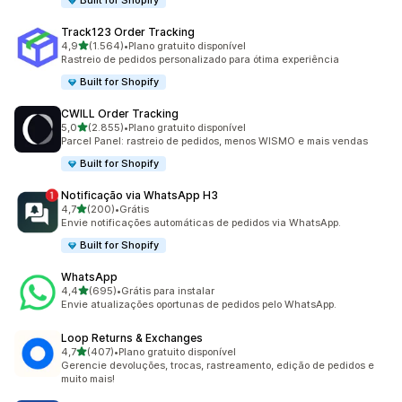
Built for Shopify
Track123 Order Tracking
de 5 estrelas
4,9
(1.564)
•
Plano gratuito disponível
1564 avaliações ao todo
Rastreio de pedidos personalizado para ótima experiência
Built for Shopify
CWILL Order Tracking
de 5 estrelas
5,0
(2.855)
•
Plano gratuito disponível
2855 avaliações ao todo
Parcel Panel: rastreio de pedidos, menos WISMO e mais vendas
Built for Shopify
Notificação via WhatsApp H3
de 5 estrelas
4,7
(200)
•
Grátis
200 avaliações ao todo
Envie notificações automáticas de pedidos via WhatsApp.
Built for Shopify
WhatsApp
de 5 estrelas
4,4
(695)
•
Grátis para instalar
695 avaliações ao todo
Envie atualizações oportunas de pedidos pelo WhatsApp.
Loop Returns & Exchanges
de 5 estrelas
4,7
(407)
•
Plano gratuito disponível
407 avaliações ao todo
Gerencie devoluções, trocas, rastreamento, edição de pedidos e
muito mais!