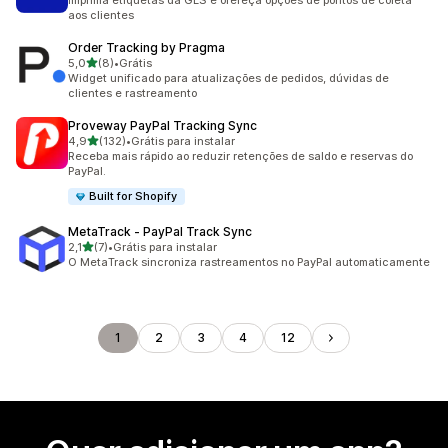
Imprima etiquetas da GLS e ofereça opções de pontos de coleta
aos clientes
Order Tracking by Pragma
de 5 estrelas
5,0
(8)
•
Grátis
8 avaliações ao todo
Widget unificado para atualizações de pedidos, dúvidas de
clientes e rastreamento
Proveway PayPal Tracking Sync
de 5 estrelas
4,9
(132)
•
Grátis para instalar
132 avaliações ao todo
Receba mais rápido ao reduzir retenções de saldo e reservas do
PayPal.
Built for Shopify
MetaTrack ‑ PayPal Track Sync
de 5 estrelas
2,1
(7)
•
Grátis para instalar
7 avaliações ao todo
O MetaTrack sincroniza rastreamentos no PayPal automaticamente
1
2
3
4
12