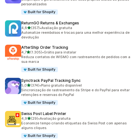
personalizados
Built for Shopify
ReturnGO Returns & Exchanges
de 5 estrelas
4,8
(357)
•
Avaliação gratuita
357 avaliações ao todo
Automatize reembolsos e trocas para uma melhor experiência de
devolução
AfterShip Order Tracking
de 5 estrelas
4,7
(1.305)
•
Grátis para instalar
1305 avaliações ao todo
Reduza contatos de WISMO com rastreamento de pedidos com a
sua marca
Built for Shopify
Synctrack PayPal Tracking Sync
de 5 estrelas
5,0
(374)
•
Plano gratuito disponível
374 avaliações ao todo
Sincronização de rastreamento da Stripe e do PayPal para evitar
retenções e reservas do PayPal
Built for Shopify
Swiss Post Label Printer
de 5 estrelas
4,9
(29)
•
Avaliação gratuita
29 avaliações ao todo
Economize tempo criando etiquetas da Swiss Post com apenas
alguns cliques.
Built for Shopify