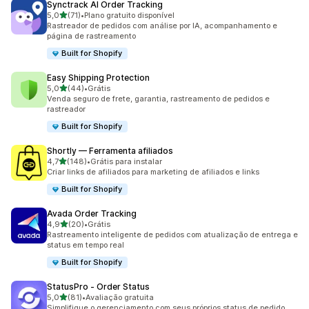
Synctrack AI Order Tracking
de 5 estrelas
5,0
(71)
•
Plano gratuito disponível
71 avaliações ao todo
Rastreador de pedidos com análise por IA, acompanhamento e
página de rastreamento
Built for Shopify
Easy Shipping Protection
de 5 estrelas
5,0
(44)
•
Grátis
44 avaliações ao todo
Venda seguro de frete, garantia, rastreamento de pedidos e
rastreador
Built for Shopify
Shortly — Ferramenta afiliados
de 5 estrelas
4,7
(148)
•
Grátis para instalar
148 avaliações ao todo
Criar links de afiliados para marketing de afiliados e links
Built for Shopify
Avada Order Tracking
de 5 estrelas
4,9
(20)
•
Grátis
20 avaliações ao todo
Rastreamento inteligente de pedidos com atualização de entrega e
status em tempo real
Built for Shopify
StatusPro ‑ Order Status
de 5 estrelas
5,0
(81)
•
Avaliação gratuita
81 avaliações ao todo
Simplifique o gerenciamento com seus próprios status de pedido