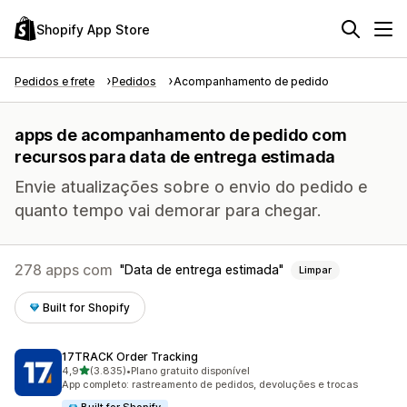
Shopify App Store
Pedidos e frete
Pedidos
Acompanhamento de pedido
apps de acompanhamento de pedido com
recursos para data de entrega estimada
Envie atualizações sobre o envio do pedido e
quanto tempo vai demorar para chegar.
278 apps com
Data de entrega estimada
Limpar
Built for Shopify
17TRACK Order Tracking
de 5 estrelas
4,9
(3.835)
•
Plano gratuito disponível
3835 avaliações ao todo
App completo: rastreamento de pedidos, devoluções e trocas