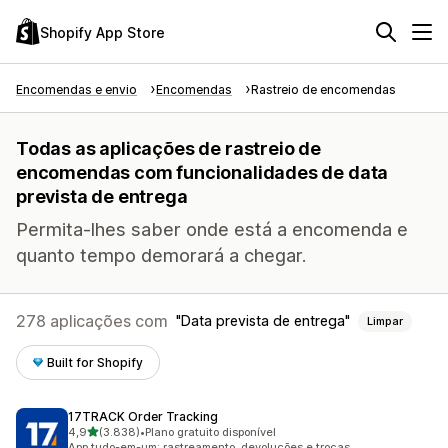
Shopify App Store
Encomendas e envio
Encomendas
Rastreio de encomendas
Todas as aplicações de rastreio de
encomendas com funcionalidades de data
prevista de entrega
Permita-lhes saber onde está a encomenda e
quanto tempo demorará a chegar.
278 aplicações com
Data prevista de entrega
Limpar
Built for Shopify
17TRACK Order Tracking
de 5 estrelas
4,9
(3.838)
•
Plano gratuito disponível
3838 total de avaliações
App tudo-em-um: rastreamento, devoluções e trocas