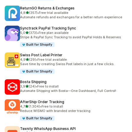
ReturnGO Returns & Exchanges
de 5 estrelas
4,8
(357)
•
Free trial available
357 total de avaliações
Automate refunds and exchanges for a better return experience
Synctrack PayPal Tracking Sync
de 5 estrelas
5,0
(373)
•
Free plan available
373 total de avaliações
Stripe & PayPal Sync Tracking to avoid PayPal Holds & Reserves
Built for Shopify
Swiss Post Label Printer
de 5 estrelas
4,9
(29)
•
Free trial available
29 total de avaliações
Save time by creating Swiss Post labels in just a few clicks.
Built for Shopify
Bosta Shipping
de 5 estrelas
3,9
(24)
•
Free to install
24 total de avaliações
Automate Shipping with Bosta—One Dashboard, Full Control!
AfterShip Order Tracking
de 5 estrelas
4,7
(1.304)
•
Free to install
1304 total de avaliações
Reduce WISMO with branded order tracking
Built for Shopify
Texnity WhatsApp Business API