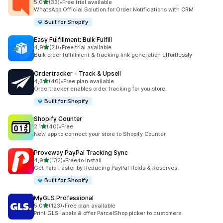
de 5 estrelas
5,0
(33)
•
Free trial available
33 total de avaliações
WhatsApp Official Solution for Order Notifications with CRM
Built for Shopify
Easy Fulfillment: Bulk Fulfill
de 5 estrelas
4,9
(21)
•
Free trial available
21 total de avaliações
Bulk order fulfillment & tracking link generation effortlessly
Ordertracker ‑ Track & Upsell
de 5 estrelas
4,3
(46)
•
Free plan available
46 total de avaliações
Ordertracker enables order tracking for you store.
Built for Shopify
Shopify Counter
de 5 estrelas
2,1
(40)
•
Free
40 total de avaliações
New app to connect your store to Shopify Counter
Proveway PayPal Tracking Sync
de 5 estrelas
4,9
(132)
•
Free to install
132 total de avaliações
Get Paid Faster by Reducing PayPal Holds & Reserves.
Built for Shopify
MyGLS Professional
de 5 estrelas
5,0
(123)
•
Free plan available
123 total de avaliações
Print GLS labels & offer ParcelShop picker to customers