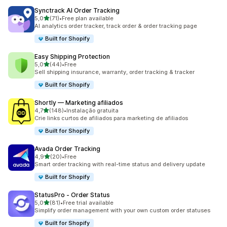
Synctrack AI Order Tracking
de 5 estrelas
5,0
(71)
•
Free plan available
71 total de avaliações
AI analytics order tracker, track order & order tracking page
Built for Shopify
Easy Shipping Protection
de 5 estrelas
5,0
(44)
•
Free
44 total de avaliações
Sell shipping insurance, warranty, order tracking & tracker
Built for Shopify
Shortly — Marketing afiliados
de 5 estrelas
4,7
(148)
•
Instalação gratuita
148 total de avaliações
Crie links curtos de afiliados para marketing de afiliados
Built for Shopify
Avada Order Tracking
de 5 estrelas
4,9
(20)
•
Free
20 total de avaliações
Smart order tracking with real-time status and delivery update
Built for Shopify
StatusPro ‑ Order Status
de 5 estrelas
5,0
(81)
•
Free trial available
81 total de avaliações
Simplify order management with your own custom order statuses
Built for Shopify