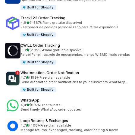
Built for Shopify
Track123 Order Tracking
de 5 estrelas
4,9
(1.567)
•
Plano gratuito disponível
1567 total de avaliações
Rastreador de pedidos personalizado para ótima experiência
Built for Shopify
CWILL Order Tracking
de 5 estrelas
5,0
(2.855)
•
Plano gratuito disponível
2855 total de avaliações
Parcel Panel: rastreio de encomendas, menos WISMO, mais vendas
Built for Shopify
Whatomation‑Order Notification
de 5 estrelas
4,7
(199)
•
Free plan available
199 total de avaliações
Send automated order notifications to your customers WhatsApp.
Built for Shopify
WhatsApp
de 5 estrelas
4,4
(697)
•
Free to install
697 total de avaliações
Send timely WhatsApp order updates.
Loop Returns & Exchanges
de 5 estrelas
4,7
(408)
•
Free plan available
408 total de avaliações
Manage returns, exchanges, tracking, order editing & more!