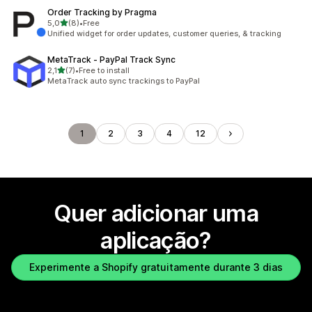
Order Tracking by Pragma
de 5 estrelas
5,0
(8)
•
Free
8 total de avaliações
Unified widget for order updates, customer queries, & tracking
MetaTrack ‑ PayPal Track Sync
de 5 estrelas
2,1
(7)
•
Free to install
7 total de avaliações
MetaTrack auto sync trackings to PayPal
1
2
3
4
12
Quer adicionar uma
aplicação?
Experimente a Shopify gratuitamente durante 3 dias