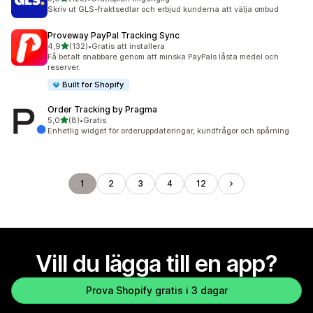
123 recensioner totalt
Skriv ut GLS-fraktsedlar och erbjud kunderna att välja ombud
Proveway PayPal Tracking Sync
av 5 stjärnor
4,9
(132)
•
Gratis att installera
132 recensioner totalt
Få betalt snabbare genom att minska PayPals låsta medel och
reserver.
Built for Shopify
Order Tracking by Pragma
av 5 stjärnor
5,0
(8)
•
Gratis
8 recensioner totalt
Enhetlig widget för orderuppdateringar, kundfrågor och spårning
1
2
3
4
12
Vill du lägga till en app?
Prova Shopify gratis i 3 dagar