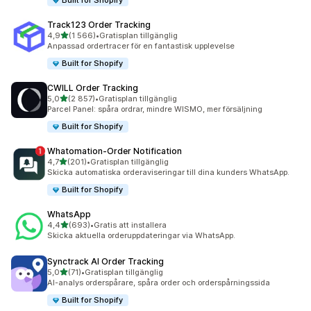
Built for Shopify
Track123 Order Tracking
av 5 stjärnor
4,9
(1 566)
•
Gratisplan tillgänglig
1566 recensioner totalt
Anpassad ordertracer för en fantastisk upplevelse
Built for Shopify
CWILL Order Tracking
av 5 stjärnor
5,0
(2 857)
•
Gratisplan tillgänglig
2857 recensioner totalt
Parcel Panel: spåra ordrar, mindre WISMO, mer försäljning
Built for Shopify
Whatomation‑Order Notification
av 5 stjärnor
4,7
(201)
•
Gratisplan tillgänglig
201 recensioner totalt
Skicka automatiska orderaviseringar till dina kunders WhatsApp.
Built for Shopify
WhatsApp
av 5 stjärnor
4,4
(693)
•
Gratis att installera
693 recensioner totalt
Skicka aktuella orderuppdateringar via WhatsApp.
Synctrack AI Order Tracking
av 5 stjärnor
5,0
(71)
•
Gratisplan tillgänglig
71 recensioner totalt
AI-analys orderspårare, spåra order och orderspårningssida
Built for Shopify