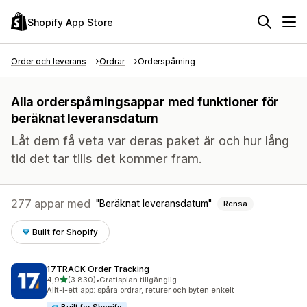
Shopify App Store
Order och leverans
Ordrar
Orderspårning
Alla orderspårningsappar med funktioner för
beräknat leveransdatum
Låt dem få veta var deras paket är och hur lång
tid det tar tills det kommer fram.
277 appar med
Beräknat leveransdatum
Rensa
Built for Shopify
17TRACK Order Tracking
av 5 stjärnor
4,9
(3 830)
•
Gratisplan tillgänglig
3830 recensioner totalt
Allt-i-ett app: spåra ordrar, returer och byten enkelt