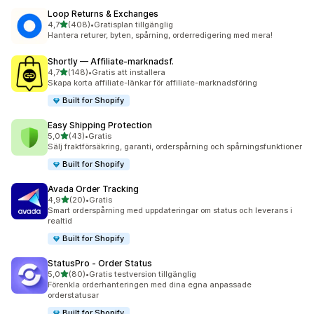
Loop Returns & Exchanges
av 5 stjärnor
4,7
(408)
•
Gratisplan tillgänglig
408 recensioner totalt
Hantera returer, byten, spårning, orderredigering med mera!
Shortly — Affiliate‑marknadsf.
av 5 stjärnor
4,7
(148)
•
Gratis att installera
148 recensioner totalt
Skapa korta affiliate-länkar för affiliate-marknadsföring
Built for Shopify
Easy Shipping Protection
av 5 stjärnor
5,0
(43)
•
Gratis
43 recensioner totalt
Sälj fraktförsäkring, garanti, orderspårning och spårningsfunktioner
Built for Shopify
Avada Order Tracking
av 5 stjärnor
4,9
(20)
•
Gratis
20 recensioner totalt
Smart orderspårning med uppdateringar om status och leverans i
realtid
Built for Shopify
StatusPro ‑ Order Status
av 5 stjärnor
5,0
(80)
•
Gratis testversion tillgänglig
80 recensioner totalt
Förenkla orderhanteringen med dina egna anpassade
orderstatusar
Built for Shopify