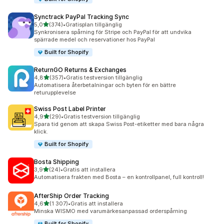
Synctrack PayPal Tracking Sync
av 5 stjärnor
5,0
(374)
•
Gratisplan tillgänglig
374 recensioner totalt
Synkronisera spårning för Stripe och PayPal för att undvika
spärrade medel och reservationer hos PayPal
Built for Shopify
ReturnGO Returns & Exchanges
av 5 stjärnor
4,8
(357)
•
Gratis testversion tillgänglig
357 recensioner totalt
Automatisera återbetalningar och byten för en bättre
returupplevelse
Swiss Post Label Printer
av 5 stjärnor
4,9
(29)
•
Gratis testversion tillgänglig
29 recensioner totalt
Spara tid genom att skapa Swiss Post-etiketter med bara några
klick.
Built for Shopify
Bosta Shipping
av 5 stjärnor
3,9
(24)
•
Gratis att installera
24 recensioner totalt
Automatisera frakten med Bosta – en kontrollpanel, full kontroll!
AfterShip Order Tracking
av 5 stjärnor
4,6
(1 307)
•
Gratis att installera
1307 recensioner totalt
Minska WISMO med varumärkesanpassad orderspårning
Built for Shopify