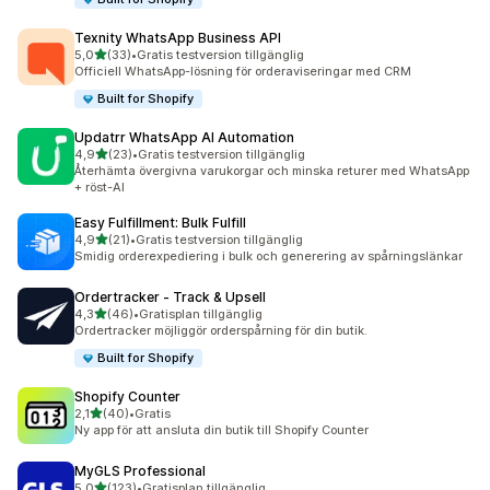
Texnity WhatsApp Business API
av 5 stjärnor
5,0
(33)
•
Gratis testversion tillgänglig
33 recensioner totalt
Officiell WhatsApp-lösning för orderaviseringar med CRM
Built for Shopify
Updatrr WhatsApp AI Automation
av 5 stjärnor
4,9
(23)
•
Gratis testversion tillgänglig
23 recensioner totalt
Återhämta övergivna varukorgar och minska returer med WhatsApp
+ röst-AI
Easy Fulfillment: Bulk Fulfill
av 5 stjärnor
4,9
(21)
•
Gratis testversion tillgänglig
21 recensioner totalt
Smidig orderexpediering i bulk och generering av spårningslänkar
Ordertracker ‑ Track & Upsell
av 5 stjärnor
4,3
(46)
•
Gratisplan tillgänglig
46 recensioner totalt
Ordertracker möjliggör orderspårning för din butik.
Built for Shopify
Shopify Counter
av 5 stjärnor
2,1
(40)
•
Gratis
40 recensioner totalt
Ny app för att ansluta din butik till Shopify Counter
MyGLS Professional
av 5 stjärnor
5,0
(123)
•
Gratisplan tillgänglig