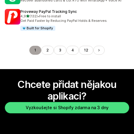
Recover abandoned carts & cut RTO with WhatsApp + Voice AI
Proveway PayPal Tracking Sync
z 5 hvězd
4,9
(132)
•
Free to install
Celkový počet recenzí: 132
Get Paid Faster by Reducing PayPal Holds & Reserves.
Built for Shopify
1
2
3
4
12
Chcete přidat nějakou
aplikaci?
Vyzkoušejte si Shopify zdarma na 3 dny