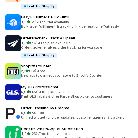
Built for Shopify
Easy Fulfillment: Bulk Fulfill
z 5 hvězd
4,9
(21)
•
Free trial available
Celkový počet recenzí: 21
Bulk order fulfillment & tracking link generation effortlessly
Ordertracker ‑ Track & Upsell
z 5 hvězd
4,3
(46)
•
Free plan available
Celkový počet recenzí: 46
Ordertracker enables order tracking for you store.
Built for Shopify
Shopify Counter
z 5 hvězd
2,1
(40)
•
Free
Celkový počet recenzí: 40
New app to connect your store to Shopify Counter
MyGLS Professional
z 5 hvězd
5,0
(123)
•
Free plan available
Celkový počet recenzí: 123
Print GLS labels & offer ParcelShop picker to customers
Order Tracking by Pragma
z 5 hvězd
5,0
(8)
•
Free
Celkový počet recenzí: 8
Unified widget for order updates, customer queries, & tracking
Updatrr WhatsApp AI Automation
z 5 hvězd
4,9
(23)
•
Free trial available
Celkový počet recenzí: 23