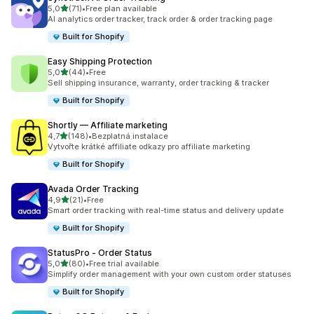
z 5 hvězd
5,0
(71)
•
Free plan available
Celkový počet recenzí: 71
AI analytics order tracker, track order & order tracking page
Built for Shopify
Easy Shipping Protection
z 5 hvězd
5,0
(44)
•
Free
Celkový počet recenzí: 44
Sell shipping insurance, warranty, order tracking & tracker
Built for Shopify
Shortly — Affiliate marketing
z 5 hvězd
4,7
(148)
•
Bezplatná instalace
Celkový počet recenzí: 148
Vytvořte krátké affiliate odkazy pro affiliate marketing
Built for Shopify
Avada Order Tracking
z 5 hvězd
4,9
(21)
•
Free
Celkový počet recenzí: 21
Smart order tracking with real-time status and delivery update
Built for Shopify
StatusPro ‑ Order Status
z 5 hvězd
5,0
(80)
•
Free trial available
Celkový počet recenzí: 80
Simplify order management with your own custom order statuses
Built for Shopify