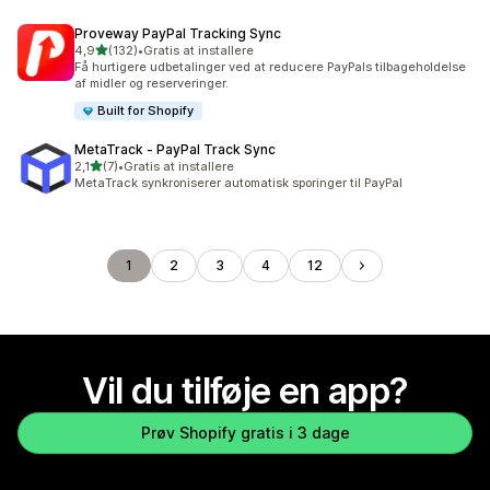
Proveway PayPal Tracking Sync
ud af 5 stjerner
4,9
(132)
•
Gratis at installere
132 anmeldelser i alt
Få hurtigere udbetalinger ved at reducere PayPals tilbageholdelse
af midler og reserveringer.
Built for Shopify
MetaTrack ‑ PayPal Track Sync
ud af 5 stjerner
2,1
(7)
•
Gratis at installere
7 anmeldelser i alt
MetaTrack synkroniserer automatisk sporinger til PayPal
1
2
3
4
12
Vil du tilføje en app?
Prøv Shopify gratis i 3 dage