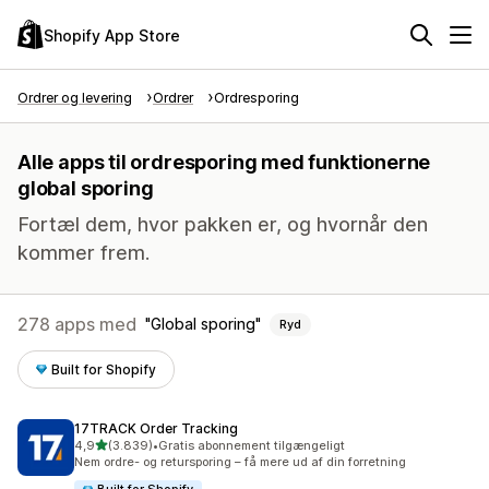
Shopify App Store
Ordrer og levering
Ordrer
Ordresporing
Alle apps til ordresporing med funktionerne
global sporing
Fortæl dem, hvor pakken er, og hvornår den
kommer frem.
278 apps med
Global sporing
Ryd
Built for Shopify
17TRACK Order Tracking
ud af 5 stjerner
4,9
(3.839)
•
Gratis abonnement tilgængeligt
3839 anmeldelser i alt
Nem ordre- og retursporing – få mere ud af din forretning