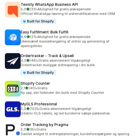
Texnity WhatsApp Business API
ud af 5 stjerner
5,0
(33)
•
Mulighed for gratis prøveperiode
33 anmeldelser i alt
Officiel WhatsApp-løsning til ordrenotifikationer med CRM
Built for Shopify
Easy Fulfillment: Bulk Fulfill
ud af 5 stjerner
4,9
(21)
•
Mulighed for gratis prøveperiode
21 anmeldelser i alt
Ubesværet masseklargøring af ordrer og generering af
sporingslinks
Ordertracker ‑ Track & Upsell
ud af 5 stjerner
4,3
(46)
•
Gratis abonnement tilgængeligt
46 anmeldelser i alt
Ordertracker muliggør ordresporing i din butik.
Built for Shopify
Shopify Counter
ud af 5 stjerner
2,1
(40)
•
Gratis
40 anmeldelser i alt
Ny app, der forbinder din butik med Shopify Counter
MyGLS Professional
ud af 5 stjerner
5,0
(123)
•
Gratis abonnement tilgængeligt
123 anmeldelser i alt
Udskriv GLS-labels, og lad kunderne vælge pakkeshop
Order Tracking by Pragma
ud af 5 stjerner
5,0
(8)
•
Gratis
8 anmeldelser i alt
Samlet widget til ordreopdateringer, kundeforespørgsler og sporing