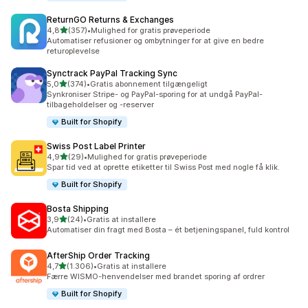
ReturnGO Returns & Exchanges
ud af 5 stjerner
4,8
(357)
•
Mulighed for gratis prøveperiode
357 anmeldelser i alt
Automatiser refusioner og ombytninger for at give en bedre
returoplevelse
Synctrack PayPal Tracking Sync
ud af 5 stjerner
5,0
(374)
•
Gratis abonnement tilgængeligt
374 anmeldelser i alt
Synkroniser Stripe- og PayPal-sporing for at undgå PayPal-
tilbageholdelser og -reserver
Built for Shopify
Swiss Post Label Printer
ud af 5 stjerner
4,9
(29)
•
Mulighed for gratis prøveperiode
29 anmeldelser i alt
Spar tid ved at oprette etiketter til Swiss Post med nogle få klik.
Built for Shopify
Bosta Shipping
ud af 5 stjerner
3,9
(24)
•
Gratis at installere
24 anmeldelser i alt
Automatiser din fragt med Bosta – ét betjeningspanel, fuld kontrol
AfterShip Order Tracking
ud af 5 stjerner
4,7
(1.306)
•
Gratis at installere
1306 anmeldelser i alt
Færre WISMO-henvendelser med brandet sporing af ordrer
Built for Shopify