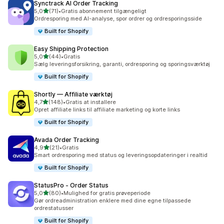
Synctrack AI Order Tracking
ud af 5 stjerner
5,0
(71)
•
Gratis abonnement tilgængeligt
71 anmeldelser i alt
Ordresporing med AI-analyse, spor ordrer og ordresporingsside
Built for Shopify
Easy Shipping Protection
ud af 5 stjerner
5,0
(44)
•
Gratis
44 anmeldelser i alt
Sælg leveringsforsikring, garanti, ordresporing og sporingsværktøj
Built for Shopify
Shortly — Affiliate værktøj
ud af 5 stjerner
4,7
(148)
•
Gratis at installere
148 anmeldelser i alt
Opret affiliate links til affiliate marketing og korte links
Built for Shopify
Avada Order Tracking
ud af 5 stjerner
4,9
(21)
•
Gratis
21 anmeldelser i alt
Smart ordresporing med status og leveringsopdateringer i realtid
Built for Shopify
StatusPro ‑ Order Status
ud af 5 stjerner
5,0
(80)
•
Mulighed for gratis prøveperiode
80 anmeldelser i alt
Gør ordreadministration enklere med dine egne tilpassede
ordrestatusser
Built for Shopify