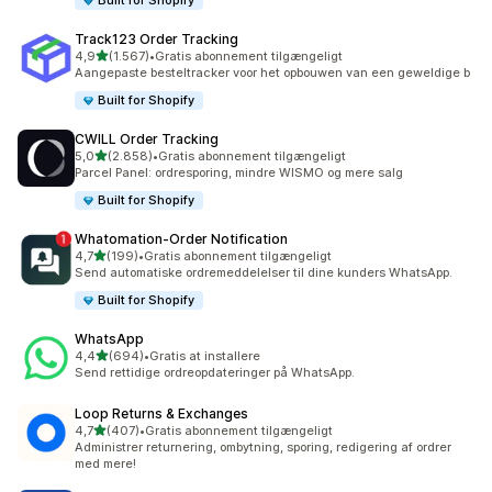
Built for Shopify
Track123 Order Tracking
ud af 5 stjerner
4,9
(1.567)
•
Gratis abonnement tilgængeligt
1567 anmeldelser i alt
Aangepaste besteltracker voor het opbouwen van een geweldige b
Built for Shopify
CWILL Order Tracking
ud af 5 stjerner
5,0
(2.858)
•
Gratis abonnement tilgængeligt
2858 anmeldelser i alt
Parcel Panel: ordresporing, mindre WISMO og mere salg
Built for Shopify
Whatomation‑Order Notification
ud af 5 stjerner
4,7
(199)
•
Gratis abonnement tilgængeligt
199 anmeldelser i alt
Send automatiske ordremeddelelser til dine kunders WhatsApp.
Built for Shopify
WhatsApp
ud af 5 stjerner
4,4
(694)
•
Gratis at installere
694 anmeldelser i alt
Send rettidige ordreopdateringer på WhatsApp.
Loop Returns & Exchanges
ud af 5 stjerner
4,7
(407)
•
Gratis abonnement tilgængeligt
407 anmeldelser i alt
Administrer returnering, ombytning, sporing, redigering af ordrer
med mere!