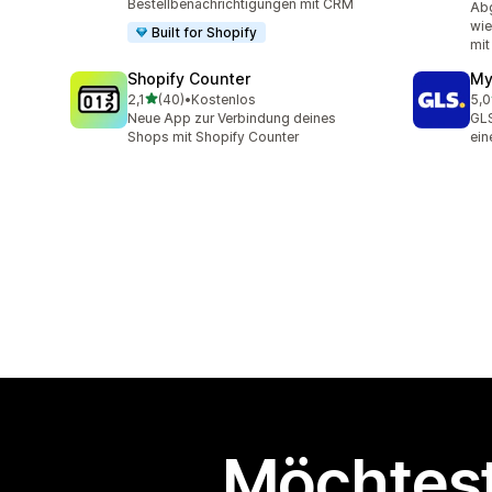
Bestellbenachrichtigungen mit CRM
Ab
wie
Built for Shopify
mit
Shopify Counter
My
von 5 Sternen
2,1
(40)
•
Kostenlos
5,0
40 Rezensionen insgesamt
123
Neue App zur Verbindung deines
GLS
Shops mit Shopify Counter
ein
Möchtest