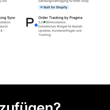
g von
Sendungsverfolgung für Ihren Shop.
Built for Shopify
king Sync
Order Tracking by Pragma
von 5 Sternen
allation
5,0
(8)
•
Kostenlos
mt
8 Rezensionen insgesamt
 durch
Einheitliches Widget für Bestell-
 & -
Updates, Kundenanfragen und
Tracking
nzufügen?