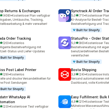
op Returns & Exchanges
Synctrack AI Order Tra
von 5 Sternen
von 5 Sternen
(408)
•
Kostenloser Plan verfügbar
5,0
(71)
•
Kostenloser Plan
 Rezensionen insgesamt
71 Rezensionen insgesamt
kgaben, Umtäusche, Tracking,
KI-Analyse für Bestell-Trac
tellbearbeitung & mehr verwalten!
Bestellverfolgung und Trac
Built for Shopify
ada Order Tracking
StatusPro ‑ Order Sta
von 5 Sternen
von 5 Sternen
(20)
•
Kostenlos
5,0
(80)
•
Kostenloser Tes
Rezensionen insgesamt
80 Rezensionen insgesam
elligente Bestellverfolgung mit
Bestellverwaltung mit eige
tzeit-Status und Liefer-Updates
benutzerdefinierten Bestell
vereinfachen
Built for Shopify
Built for Shopify
iss Post Label Printer
Bosta Shipping
von 5 Sternen
von 5 Sternen
(29)
•
Kostenlos
3,9
(24)
•
Kostenlose Insta
Rezensionen insgesamt
24 Rezensionen insgesam
telle und drucke Versandetiketten für
Versand automatisieren mit
ne Post Sendungen
Dashboard, volle Kontrolle
Built for Shopify
datrr WhatsApp AI
Easy Fulfillment: Bulk F
von 5 Sternen
tomation
4,9
(21)
•
Kostenloser Tes
21 Rezensionen insgesamt
Mühelose Massenausführu
von 5 Sternen
(23)
•
Kostenloser Test verfügbar
Rezensionen insgesamt