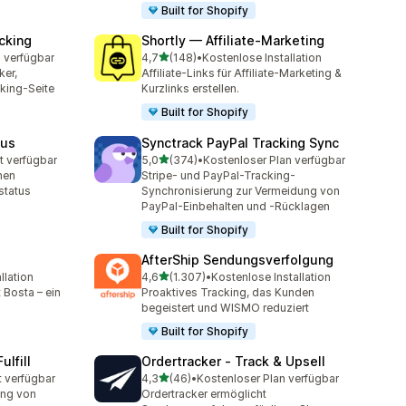
Built for Shopify
cking
Shortly — Affiliate‑Marketing
von 5 Sternen
 verfügbar
4,7
(148)
•
Kostenlose Installation
148 Rezensionen insgesamt
ker,
Affiliate-Links für Affiliate-Marketing &
king-Seite
Kurzlinks erstellen.
Built for Shopify
tus
Synctrack PayPal Tracking Sync
von 5 Sternen
t verfügbar
5,0
(374)
•
Kostenloser Plan verfügbar
t
374 Rezensionen insgesamt
nen
Stripe- und PayPal-Tracking-
status
Synchronisierung zur Vermeidung von
PayPal-Einbehalten und -Rücklagen
Built for Shopify
AfterShip Sendungsverfolgung
von 5 Sternen
llation
4,6
(1.307)
•
Kostenlose Installation
t
1307 Rezensionen insgesamt
 Bosta – ein
Proaktives Tracking, das Kunden
!
begeistert und WISMO reduziert
Built for Shopify
ulfill
Ordertracker ‑ Track & Upsell
von 5 Sternen
t verfügbar
4,3
(46)
•
Kostenloser Plan verfügbar
46 Rezensionen insgesamt
ng von
Ordertracker ermöglicht