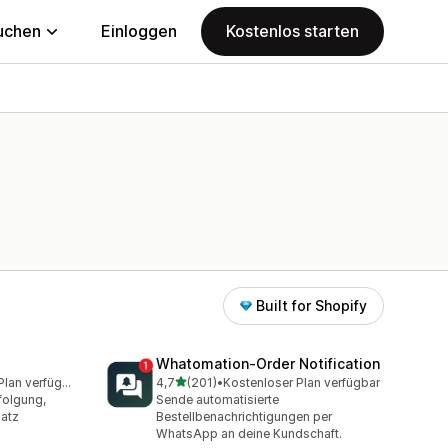
uchen
Einloggen
Kostenlos starten
Built for Shopify
Whatomation‑Order Notification
von 5 Sternen
Kostenloser Plan verfügbar
4,7
(201)
•
Kostenloser Plan verfügbar
amt
201 Rezensionen insgesamt
folgung,
Sende automatisierte
atz
Bestellbenachrichtigungen per
WhatsApp an deine Kundschaft.