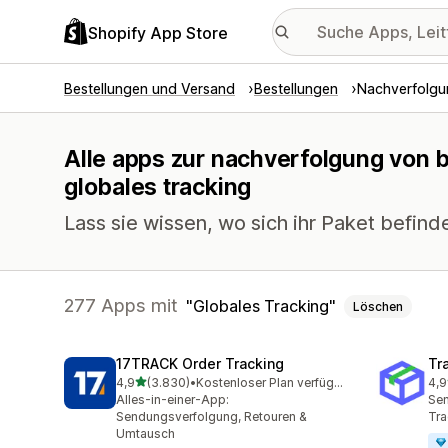
Shopify App Store
Bestellungen und Versand
Bestellungen
Nachverfolgu
Alle apps zur nachverfolgung von b
globales tracking
Lass sie wissen, wo sich ihr Paket befi
277 Apps mit
Globales Tracking
Löschen
17TRACK Order Tracking
Tr
von 5 Sternen
4,9
(3.830)
•
Kostenloser Plan verfügbar
4,9
3830 Rezensionen insgesamt
156
Alles-in-einer-App:
Sen
Sendungsverfolgung, Retouren &
Tra
Umtausch