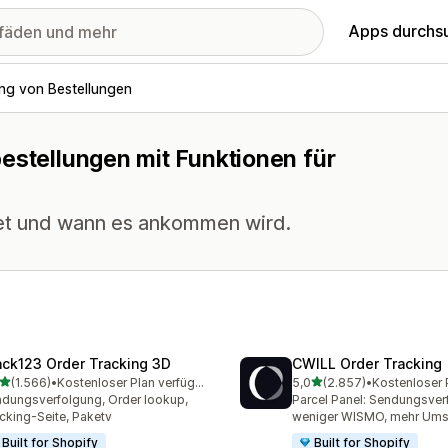
Apps durchs
ng von Bestellungen
estellungen mit Funktionen für
ndet und wann es ankommen wird.
ack123 Order Tracking 3D
CWILL Order Tracking
von 5 Sternen
von 5 Sternen
(1.566)
•
Kostenloser Plan verfügbar
5,0
(2.857)
•
6 Rezensionen insgesamt
2857 Rezensionen insges
dungsverfolgung, Order lookup,
Parcel Panel: Sendungsver
cking-Seite, Paketv
weniger WISMO, mehr Ums
Built for Shopify
Built for Shopify