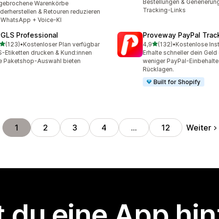
Bestellungen & Generierun
gebrochene Warenkörbe
Tracking-Links
derherstellen & Retouren reduzieren
 WhatsApp + Voice-KI
GLS Professional
Proveway PayPal Trac
von 5 Sternen
von 5 Sternen
(123)
•
Kostenloser Plan verfügbar
4,9
(132)
•
Kostenlose Inst
 Rezensionen insgesamt
132 Rezensionen insgesa
-Etiketten drucken & Kund:innen
Erhalte schneller dein Geld
e Paketshop-Auswahl bieten
weniger PayPal-Einbehalte
Rücklagen.
Built for Shopify
Weiter
1
2
3
4
…
12
 du eine App hi