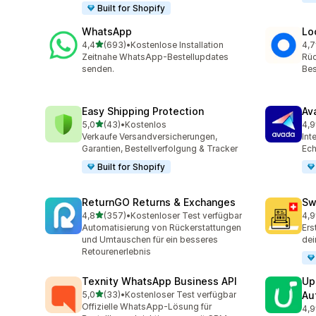
Built for Shopify
WhatsApp
Lo
von 5 Sternen
4,4
(693)
•
Kostenlose Installation
4,7
693 Rezensionen insgesamt
408
Zeitnahe WhatsApp-Bestellupdates
Rüc
senden.
Bes
Easy Shipping Protection
Av
von 5 Sternen
5,0
(43)
•
Kostenlos
4,9
43 Rezensionen insgesamt
20 
Verkaufe Versandversicherungen,
Int
Garantien, Bestellverfolgung & Tracker
Ech
Built for Shopify
ReturnGO Returns & Exchanges
Sw
von 5 Sternen
4,8
(357)
•
Kostenloser Test verfügbar
4,9
357 Rezensionen insgesamt
29 
Automatisierung von Rückerstattungen
Ers
und Umtauschen für ein besseres
dei
Retourenerlebnis
Texnity WhatsApp Business API
Up
von 5 Sternen
5,0
(33)
•
Kostenloser Test verfügbar
Au
33 Rezensionen insgesamt
Offizielle WhatsApp-Lösung für
4,9
23 