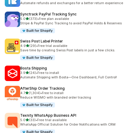
合計レビュー数：357件
Automate refunds and exchanges for a better return experience
Synctrack PayPal Tracking Sync
5つ星中
5.0
(373)
•
Free plan available
合計レビュー数：373件
Stripe & PayPal Sync Tracking to avoid PayPal Holds & Reserves
Built for Shopify
Swiss Post Label Printer
5つ星中
4.9
(29)
•
Free trial available
合計レビュー数：29件
Save time by creating Swiss Post labels in just a few clicks.
Built for Shopify
Bosta Shipping
5つ星中
3.9
(24)
•
Free to install
合計レビュー数：24件
Automate Shipping with Bosta—One Dashboard, Full Control!
AfterShip Order Tracking
5つ星中
4.7
(1,304)
•
Free to install
合計レビュー数：1304件
Reduce WISMO with branded order tracking
Built for Shopify
Texnity WhatsApp Business API
5つ星中
5.0
(33)
•
Free trial available
合計レビュー数：33件
WhatsApp Official Solution for Order Notifications with CRM
Built for Shopify