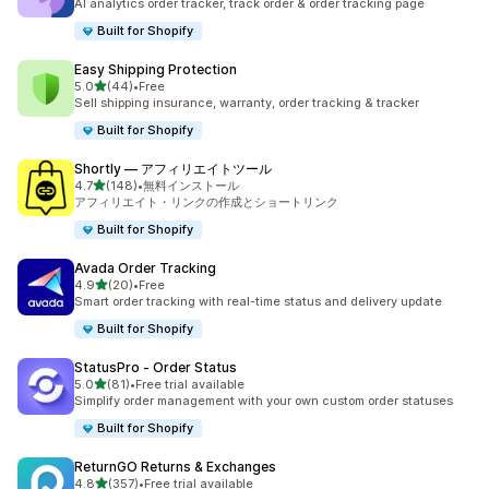
AI analytics order tracker, track order & order tracking page
Built for Shopify
Easy Shipping Protection
5つ星中
5.0
(44)
•
Free
合計レビュー数：44件
Sell shipping insurance, warranty, order tracking & tracker
Built for Shopify
Shortly — アフィリエイトツール
5つ星中
4.7
(148)
•
無料インストール
合計レビュー数：148件
アフィリエイト・リンクの作成とショートリンク
Built for Shopify
Avada Order Tracking
5つ星中
4.9
(20)
•
Free
合計レビュー数：20件
Smart order tracking with real-time status and delivery update
Built for Shopify
StatusPro ‑ Order Status
5つ星中
5.0
(81)
•
Free trial available
合計レビュー数：81件
Simplify order management with your own custom order statuses
Built for Shopify
ReturnGO Returns & Exchanges
5つ星中
4.8
(357)
•
Free trial available