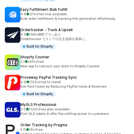
Easy Fulfillment: Bulk Fulfill
5つ星中
4.9
(21)
•
Free trial available
合計レビュー数：21件
Bulk order fulfillment & tracking link generation effortlessly
Ordertracker ‑ Track & Upsell
5つ星中
4.3
(46)
•
無料プランあり
合計レビュー数：46件
Ordertracker でストアの注文追跡を簡単に。
Built for Shopify
Shopify Counter
5つ星中
2.1
(40)
•
Free
合計レビュー数：40件
New app to connect your store to Shopify Counter
Proveway PayPal Tracking Sync
5つ星中
4.9
(132)
•
Free to install
合計レビュー数：132件
Get Paid Faster by Reducing PayPal Holds & Reserves.
Built for Shopify
MyGLS Professional
5つ星中
5.0
(123)
•
Free plan available
合計レビュー数：123件
Print GLS labels & offer ParcelShop picker to customers
Order Tracking by Pragma
5つ星中
5.0
(8)
•
Free
合計レビュー数：8件