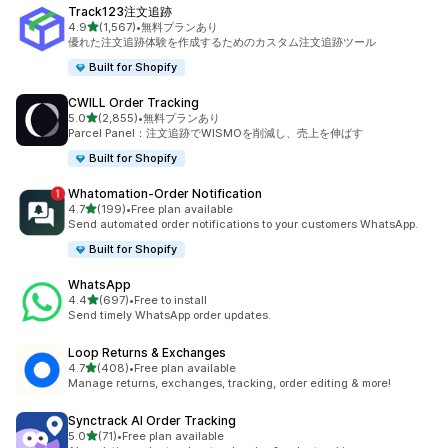
Track123注文追跡
5つ星中
4.9
(1,567)
•
無料プランあり
合計レビュー数：1567件
優れた注文追跡体験を作成するためのカスタム注文追跡ツール
Built for Shopify
CWILL Order Tracking
5つ星中
5.0
(2,855)
•
無料プランあり
合計レビュー数：2855件
Parcel Panel：注文追跡でWISMOを削減し、売上を伸ばす
Built for Shopify
Whatomation‑Order Notification
5つ星中
4.7
(199)
•
Free plan available
合計レビュー数：199件
Send automated order notifications to your customers WhatsApp.
Built for Shopify
WhatsApp
5つ星中
4.4
(697)
•
Free to install
合計レビュー数：697件
Send timely WhatsApp order updates.
Loop Returns & Exchanges
5つ星中
4.7
(408)
•
Free plan available
合計レビュー数：408件
Manage returns, exchanges, tracking, order editing & more!
Synctrack AI Order Tracking
5つ星中
5.0
(71)
•
Free plan available
合計レビュー数：71件