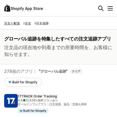
Shopify App Store
注文と配送
注文
注文追跡
グローバル追跡を特集したすべての注文追跡アプリ
注文品の現在地や到着までの所要時間を、お客様に
知らせます。
278個のアプリ：
グローバル追跡
クリア
Built for Shopify
17TRACK Order Tracking
5つ星中
4.9
(3,838)
•
無料プランあり
合計レビュー数：3838件
オールインワンアプリ：注文追跡、返品・交換も簡単
Built for Shopify