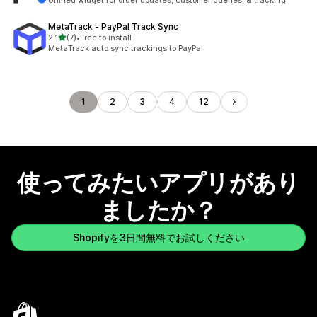
Unified widget for order updates, customer queries, & tracking
MetaTrack ‑ PayPal Track Sync
5つ星中
2.1
(7)
•
Free to install
合計レビュー数：7件
MetaTrack auto sync trackings to PayPal
1
2
3
4
12
使ってみたいアプリがあり
ましたか？
Shopifyを3日間無料でお試しください