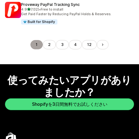
Proveway PayPal Tracking Sync
5つ星中
4.9
(132)
•
Free to install
合計レビュー数：132件
Get Paid Faster by Reducing PayPal Holds & Reserves.
Built for Shopify
1
2
3
4
12
使ってみたいアプリがあり
ましたか？
Shopifyを3日間無料でお試しください