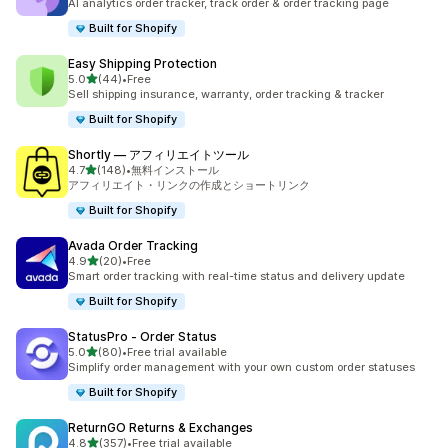
AI analytics order tracker, track order & order tracking page
Built for Shopify
Easy Shipping Protection
5つ星中
5.0
(44)
•
Free
合計レビュー数：44件
Sell shipping insurance, warranty, order tracking & tracker
Built for Shopify
Shortly — アフィリエイトツール
5つ星中
4.7
(148)
•
無料インストール
合計レビュー数：148件
アフィリエイト・リンクの作成とショートリンク
Built for Shopify
Avada Order Tracking
5つ星中
4.9
(20)
•
Free
合計レビュー数：20件
Smart order tracking with real-time status and delivery update
Built for Shopify
StatusPro ‑ Order Status
5つ星中
5.0
(80)
•
Free trial available
合計レビュー数：80件
Simplify order management with your own custom order statuses
Built for Shopify
ReturnGO Returns & Exchanges
5つ星中
4.8
(357)
•
Free trial available