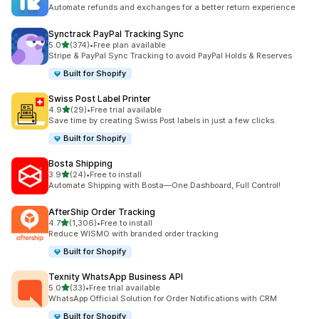
合計レビュー数：357件
Automate refunds and exchanges for a better return experience
Synctrack PayPal Tracking Sync
5つ星中
5.0
(374)
•
Free plan available
合計レビュー数：374件
Stripe & PayPal Sync Tracking to avoid PayPal Holds & Reserves
Built for Shopify
Swiss Post Label Printer
5つ星中
4.9
(29)
•
Free trial available
合計レビュー数：29件
Save time by creating Swiss Post labels in just a few clicks.
Built for Shopify
Bosta Shipping
5つ星中
3.9
(24)
•
Free to install
合計レビュー数：24件
Automate Shipping with Bosta—One Dashboard, Full Control!
AfterShip Order Tracking
5つ星中
4.7
(1,306)
•
Free to install
合計レビュー数：1306件
Reduce WISMO with branded order tracking
Built for Shopify
Texnity WhatsApp Business API
5つ星中
5.0
(33)
•
Free trial available
合計レビュー数：33件
WhatsApp Official Solution for Order Notifications with CRM
Built for Shopify