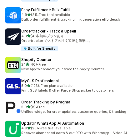
Easy Fulfillment: Bulk Fulfill
5つ星中
4.9
(21)
•
Free trial available
合計レビュー数：21件
Bulk order fulfillment & tracking link generation effortlessly
Ordertracker ‑ Track & Upsell
5つ星中
4.3
(46)
•
無料プランあり
合計レビュー数：46件
Ordertracker でストアの注文追跡を簡単に。
Built for Shopify
Shopify Counter
5つ星中
2.1
(40)
•
Free
合計レビュー数：40件
New app to connect your store to Shopify Counter
MyGLS Professional
5つ星中
5.0
(123)
•
Free plan available
合計レビュー数：123件
Print GLS labels & offer ParcelShop picker to customers
Order Tracking by Pragma
5つ星中
5.0
(8)
•
Free
合計レビュー数：8件
Unified widget for order updates, customer queries, & tracking
Updatrr WhatsApp AI Automation
5つ星中
4.9
(23)
•
Free trial available
合計レビュー数：23件
Recover abandoned carts & cut RTO with WhatsApp + Voice AI