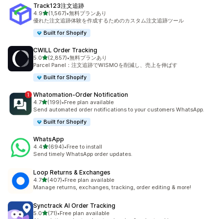
Track123注文追跡
5つ星中
4.9
(1,567)
•
無料プランあり
合計レビュー数：1567件
優れた注文追跡体験を作成するためのカスタム注文追跡ツール
Built for Shopify
CWILL Order Tracking
5つ星中
5.0
(2,857)
•
無料プランあり
合計レビュー数：2857件
Parcel Panel：注文追跡でWISMOを削減し、売上を伸ばす
Built for Shopify
Whatomation‑Order Notification
5つ星中
4.7
(199)
•
Free plan available
合計レビュー数：199件
Send automated order notifications to your customers WhatsApp.
Built for Shopify
WhatsApp
5つ星中
4.4
(694)
•
Free to install
合計レビュー数：694件
Send timely WhatsApp order updates.
Loop Returns & Exchanges
5つ星中
4.7
(407)
•
Free plan available
合計レビュー数：407件
Manage returns, exchanges, tracking, order editing & more!
Synctrack AI Order Tracking
5つ星中
5.0
(71)
•
Free plan available
合計レビュー数：71件