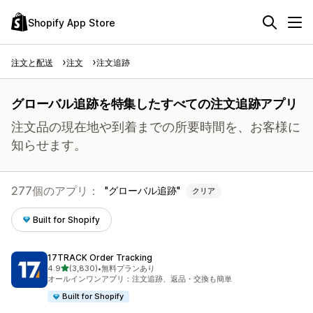
Shopify App Store
注文と配送
注文
注文追跡
グローバル追跡を特集したすべての注文追跡アプリ
注文品の現在地や到着までの所要時間を、お客様に
知らせます。
277個のアプリ：
グローバル追跡
クリア
Built for Shopify
17TRACK Order Tracking
5つ星中
4.9
(3,830)
•
無料プランあり
合計レビュー数：3830件
オールインワンアプリ：注文追跡、返品・交換も簡単
Built for Shopify