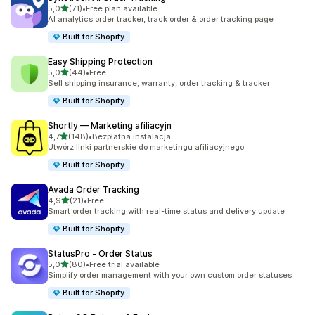
na 5 gwiazdek
5,0
(71)
•
Free plan available
Łączna liczba recenzji: 71
AI analytics order tracker, track order & order tracking page
Built for Shopify
Easy Shipping Protection
na 5 gwiazdek
5,0
(44)
•
Free
Łączna liczba recenzji: 44
Sell shipping insurance, warranty, order tracking & tracker
Built for Shopify
Shortly — Marketing afiliacyjn
na 5 gwiazdek
4,7
(148)
•
Bezpłatna instalacja
Łączna liczba recenzji: 148
Utwórz linki partnerskie do marketingu afiliacyjnego
Built for Shopify
Avada Order Tracking
na 5 gwiazdek
4,9
(21)
•
Free
Łączna liczba recenzji: 21
Smart order tracking with real-time status and delivery update
Built for Shopify
StatusPro ‑ Order Status
na 5 gwiazdek
5,0
(80)
•
Free trial available
Łączna liczba recenzji: 80
Simplify order management with your own custom order statuses
Built for Shopify