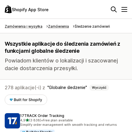
Shopify App Store
Zamówienia i wysyłka
Zamówienia
Śledzenie zamówień
Wszystkie aplikacje do śledzenia zamówień z
funkcjami globalne śledzenie
Powiadom klientów o lokalizacji i szacowanej
dacie dostarczenia przesyłki.
278 aplikacje(-i) z
Globalne śledzenie
Wyczyść
Built for Shopify
17TRACK Order Tracking
na 5 gwiazdek
4,9
(3 838)
•
Free plan available
Łączna liczba recenzji: 3838
Simplify order management with smooth tracking and returns