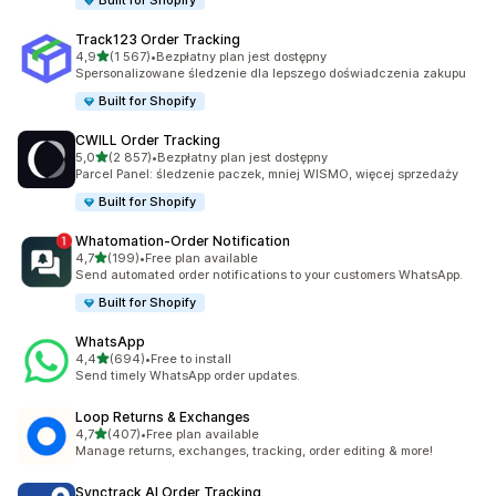
Built for Shopify
Track123 Order Tracking
na 5 gwiazdek
4,9
(1 567)
•
Bezpłatny plan jest dostępny
Łączna liczba recenzji: 1567
Spersonalizowane śledzenie dla lepszego doświadczenia zakupu
Built for Shopify
CWILL Order Tracking
na 5 gwiazdek
5,0
(2 857)
•
Bezpłatny plan jest dostępny
Łączna liczba recenzji: 2857
Parcel Panel: śledzenie paczek, mniej WISMO, więcej sprzedaży
Built for Shopify
Whatomation‑Order Notification
na 5 gwiazdek
4,7
(199)
•
Free plan available
Łączna liczba recenzji: 199
Send automated order notifications to your customers WhatsApp.
Built for Shopify
WhatsApp
na 5 gwiazdek
4,4
(694)
•
Free to install
Łączna liczba recenzji: 694
Send timely WhatsApp order updates.
Loop Returns & Exchanges
na 5 gwiazdek
4,7
(407)
•
Free plan available
Łączna liczba recenzji: 407
Manage returns, exchanges, tracking, order editing & more!
Synctrack AI Order Tracking