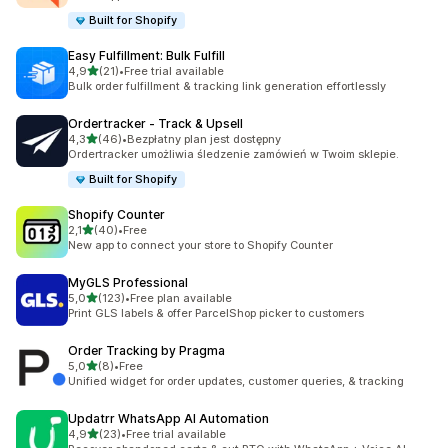
Built for Shopify
Easy Fulfillment: Bulk Fulfill
na 5 gwiazdek
4,9
(21)
•
Free trial available
Łączna liczba recenzji: 21
Bulk order fulfillment & tracking link generation effortlessly
Ordertracker ‑ Track & Upsell
na 5 gwiazdek
4,3
(46)
•
Bezpłatny plan jest dostępny
Łączna liczba recenzji: 46
Ordertracker umożliwia śledzenie zamówień w Twoim sklepie.
Built for Shopify
Shopify Counter
na 5 gwiazdek
2,1
(40)
•
Free
Łączna liczba recenzji: 40
New app to connect your store to Shopify Counter
MyGLS Professional
na 5 gwiazdek
5,0
(123)
•
Free plan available
Łączna liczba recenzji: 123
Print GLS labels & offer ParcelShop picker to customers
Order Tracking by Pragma
na 5 gwiazdek
5,0
(8)
•
Free
Łączna liczba recenzji: 8
Unified widget for order updates, customer queries, & tracking
Updatrr WhatsApp AI Automation
na 5 gwiazdek
4,9
(23)
•
Free trial available
Łączna liczba recenzji: 23