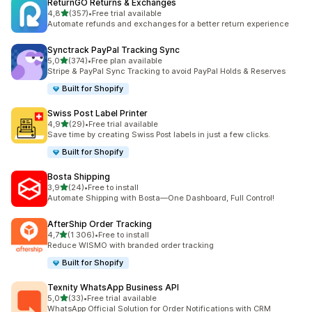
ReturnGO Returns & Exchanges
na 5 gwiazdek
4,8
(357)
•
Free trial available
Łączna liczba recenzji: 357
Automate refunds and exchanges for a better return experience
Synctrack PayPal Tracking Sync
na 5 gwiazdek
5,0
(374)
•
Free plan available
Łączna liczba recenzji: 374
Stripe & PayPal Sync Tracking to avoid PayPal Holds & Reserves
Built for Shopify
Swiss Post Label Printer
na 5 gwiazdek
4,9
(29)
•
Free trial available
Łączna liczba recenzji: 29
Save time by creating Swiss Post labels in just a few clicks.
Built for Shopify
Bosta Shipping
na 5 gwiazdek
3,9
(24)
•
Free to install
Łączna liczba recenzji: 24
Automate Shipping with Bosta—One Dashboard, Full Control!
AfterShip Order Tracking
na 5 gwiazdek
4,7
(1 306)
•
Free to install
Łączna liczba recenzji: 1306
Reduce WISMO with branded order tracking
Built for Shopify
Texnity WhatsApp Business API
na 5 gwiazdek
5,0
(33)
•
Free trial available
Łączna liczba recenzji: 33
WhatsApp Official Solution for Order Notifications with CRM