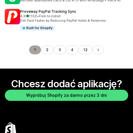
Recover abandoned carts & cut RTO with WhatsApp + Voice AI
Proveway PayPal Tracking Sync
na 5 gwiazdek
4,9
(132)
•
Free to install
Łączna liczba recenzji: 132
Get Paid Faster by Reducing PayPal Holds & Reserves.
Built for Shopify
1
2
3
4
12
Chcesz dodać aplikację?
Wypróbuj Shopify za darmo przez 3 dni