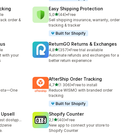
cking
Easy Shipping Protection
na 5 gwiazdek
le
5,0
(44)
•
Free
Łączna liczba recenzji: 44
track order &
Sell shipping insurance, warranty, order
tracking & tracker
Built for Shopify
tus
ReturnGO Returns & Exchanges
na 5 gwiazdek
le
4,8
(357)
•
Free trial available
Łączna liczba recenzji: 357
 with your
Automate refunds and exchanges for a
s
better return experience
AfterShip Order Tracking
na 5 gwiazdek
4,7
(1 306)
•
Free to install
Łączna liczba recenzji: 1306
Bosta—One
Reduce WISMO with branded order
tracking
Built for Shopify
 Upsell
Shopify Counter
na 5 gwiazdek
Bezpłatny plan jest dostępny
2,1
(40)
•
Free
Łączna liczba recenzji: 40
edzenie
New app to connect your store to
e.
Shopify Counter