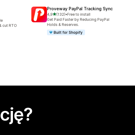
Proveway PayPal Tracking Sync
na 5 gwiazdek
4,9
(132)
•
Free to install
Łączna liczba recenzji: 132
Get Paid Faster by Reducing PayPal
le
Holds & Reserves.
& cut RTO
Built for Shopify
cję?