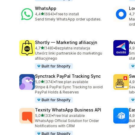
WhatsApp
Lo
na 5 gwiazdek
4,4
(694)
•
Free to install
4,7
Łączna liczba recenzji: 694
Łąc
Send timely WhatsApp order updates.
Man
ord
Shortly — Marketing afiliacyjn
Av
na 5 gwiazdek
4,7
(148)
•
Bezpłatna instalacja
4,9
Łączna liczba recenzji: 148
Łąc
Utwórz linki partnerskie do marketingu
Sma
afiliacyjnego
sta
Built for Shopify
Synctrack PayPal Tracking Sync
Sw
na 5 gwiazdek
5,0
(374)
•
Free plan available
4,9
Łączna liczba recenzji: 374
Łąc
Stripe & PayPal Sync Tracking to avoid
Sav
PayPal Holds & Reserves
lab
Built for Shopify
Texnity WhatsApp Business API
Eas
na 5 gwiazdek
5,0
(33)
•
Free trial available
4,9
Łączna liczba recenzji: 33
Łąc
WhatsApp Official Solution for Order
Bul
Notifications with CRM
gen
Built for Shopify