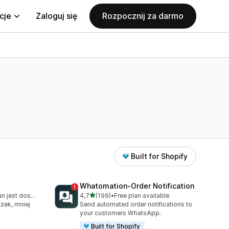
cje
Zaloguj się
Rozpocznij za darmo
Built for Shopify
Whatomation‑Order Notification
na 5 gwiazdek
Bezpłatny plan jest dostępny
4,7
(199)
•
Free plan available
57
Łączna liczba recenzji: 199
czek, mniej
Send automated order notifications to
your customers WhatsApp.
Built for Shopify