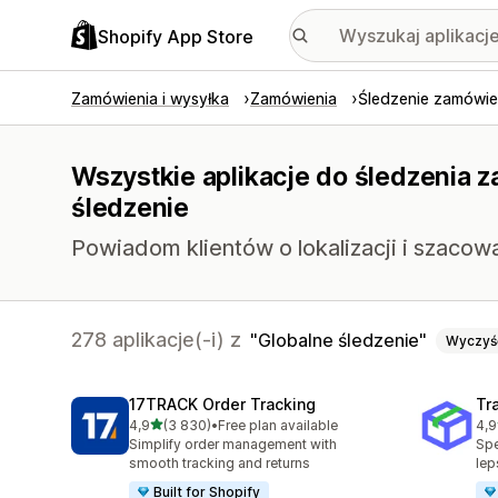
Shopify App Store
Zamówienia i wysyłka
Zamówienia
Śledzenie zamówi
Wszystkie aplikacje do śledzenia 
śledzenie
Powiadom klientów o lokalizacji i szacowa
278 aplikacje(-i) z
Globalne śledzenie
Wyczyś
17TRACK Order Tracking
Tr
na 5 gwiazdek
4,9
(3 830)
•
Free plan available
4,9
Łączna liczba recenzji: 3830
Łąc
Simplify order management with
Spe
smooth tracking and returns
lep
Built for Shopify