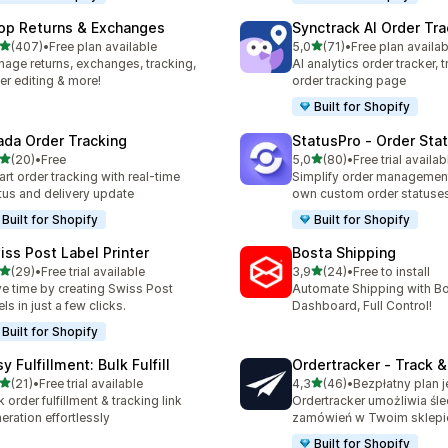
op Returns & Exchanges
Synctrack AI Order Tra
na 5 gwiazdek
na 5 gwiazdek
(407)
•
Free plan available
5,0
(71)
•
Free plan availab
zna liczba recenzji: 407
Łączna liczba recenzji: 71
age returns, exchanges, tracking,
AI analytics order tracker, 
er editing & more!
order tracking page
Built for Shopify
ada Order Tracking
StatusPro ‑ Order Sta
na 5 gwiazdek
na 5 gwiazdek
(20)
•
Free
5,0
(80)
•
Free trial availab
zna liczba recenzji: 20
Łączna liczba recenzji: 80
rt order tracking with real-time
Simplify order management
tus and delivery update
own custom order statuse
Built for Shopify
Built for Shopify
iss Post Label Printer
Bosta Shipping
na 5 gwiazdek
na 5 gwiazdek
(29)
•
Free trial available
3,9
(24)
•
Free to install
zna liczba recenzji: 29
Łączna liczba recenzji: 24
e time by creating Swiss Post
Automate Shipping with 
els in just a few clicks.
Dashboard, Full Control!
Built for Shopify
y Fulfillment: Bulk Fulfill
Ordertracker ‑ Track &
na 5 gwiazdek
na 5 gwiazdek
(21)
•
Free trial available
4,3
(46)
•
zna liczba recenzji: 21
Łączna liczba recenzji: 46
k order fulfillment & tracking link
Ordertracker umożliwia śl
eration effortlessly
zamówień w Twoim sklepi
Built for Shopify