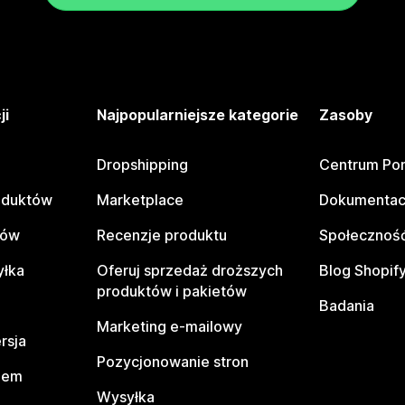
ji
Najpopularniejsze kategorie
Zasoby
Dropshipping
Centrum Po
oduktów
Marketplace
Dokumentac
tów
Recenzje produktu
Społeczność
yłka
Oferuj sprzedaż droższych
Blog Shopif
produktów i pakietów
Badania
Marketing e-mailowy
rsja
Pozycjonowanie stron
pem
Wysyłka