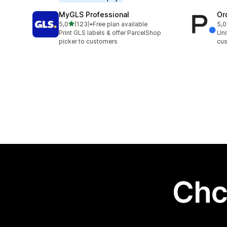
MyGLS Professional
Or
na 5 gwiazdek
5,0
(123)
•
Free plan available
5,0
Łączna liczba recenzji: 123
Łąc
Print GLS labels & offer ParcelShop
Uni
picker to customers
cus
Chc