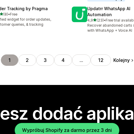
der Tracking by Pragma
Updatrr WhatsApp AI
na 5 gwiazdek
(8)
•
Free
Automation
zna liczba recenzji: 8
fied widget for order updates,
na 5 gwiazdek
4,9
(23)
•
Free trial availab
Łączna liczba recenzji: 23
tomer queries, & tracking
Recover abandoned carts 
with WhatsApp + Voice AI
Kolejny
1
2
3
4
…
12
esz dodać aplika
Wypróbuj Shopify za darmo przez 3 dni