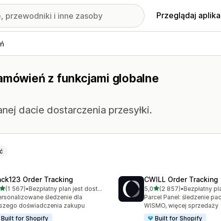
Przeglądaj aplika
eń
zamówień z funkcjami globalne
nej dacie dostarczenia przesyłki.
ć
ack123 Order Tracking
CWILL Order Tracking
na 5 gwiazdek
na 5 gwiazdek
(1 567)
•
Bezpłatny plan jest dostępny
5,0
(2 857)
•
zna liczba recenzji: 1567
Łączna liczba recenzji: 28
rsonalizowane śledzenie dla
Parcel Panel: śledzenie pa
szego doświadczenia zakupu
WISMO, więcej sprzedaży
Built for Shopify
Built for Shopify