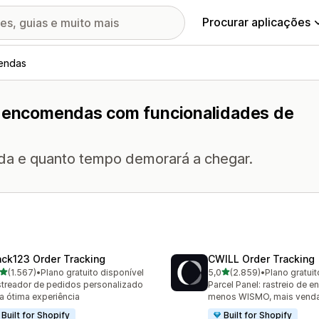
Procurar aplicações
endas
de encomendas com funcionalidades de
da e quanto tempo demorará a chegar.
ack123 Order Tracking
CWILL Order Tracking
de 5 estrelas
de 5 estrelas
(1.567)
•
Plano gratuito disponível
5,0
(2.859)
•
Plano gratuit
7 total de avaliações
2859 total de avaliações
treador de pedidos personalizado
Parcel Panel: rastreio de 
a ótima experiência
menos WISMO, mais vend
Built for Shopify
Built for Shopify