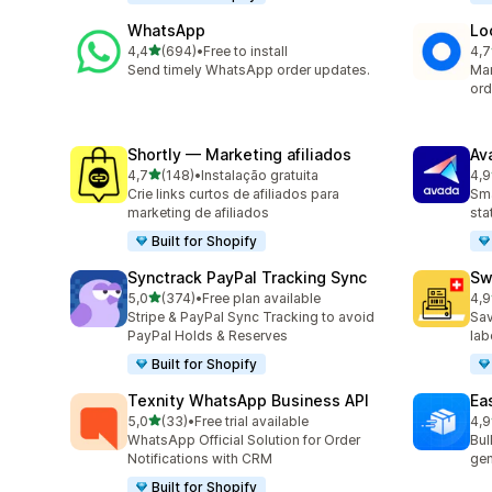
WhatsApp
Lo
de 5 estrelas
4,4
(694)
•
Free to install
4,7
694 total de avaliações
407
Send timely WhatsApp order updates.
Man
ord
Shortly — Marketing afiliados
Av
de 5 estrelas
4,7
(148)
•
Instalação gratuita
4,9
148 total de avaliações
21 
Crie links curtos de afiliados para
Sma
marketing de afiliados
sta
Built for Shopify
Synctrack PayPal Tracking Sync
Sw
de 5 estrelas
5,0
(374)
•
Free plan available
4,9
374 total de avaliações
29 
Stripe & PayPal Sync Tracking to avoid
Sav
PayPal Holds & Reserves
lab
Built for Shopify
Texnity WhatsApp Business API
Eas
de 5 estrelas
5,0
(33)
•
Free trial available
4,9
33 total de avaliações
21 
WhatsApp Official Solution for Order
Bul
Notifications with CRM
gen
Built for Shopify