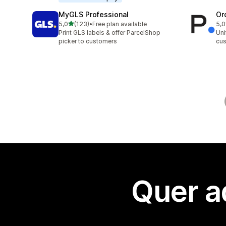
MyGLS Professional
Or
de 5 estrelas
5,0
(123)
•
Free plan available
5,0
123 total de avaliações
8 t
Print GLS labels & offer ParcelShop
Uni
picker to customers
cus
Quer a