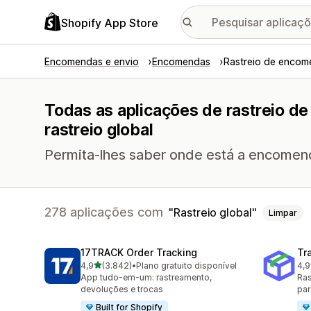
Shopify App Store
Encomendas e envio
Encomendas
Rastreio de encom
Todas as aplicações de rastreio 
rastreio global
Permita-lhes saber onde está a encomen
278 aplicações com
Rastreio global
Limpar
17TRACK Order Tracking
Tr
de 5 estrelas
4,9
(3.842)
•
Plano gratuito disponível
4,9
3842 total de avaliações
156
App tudo-em-um: rastreamento,
Ras
devoluções e trocas
par
Built for Shopify