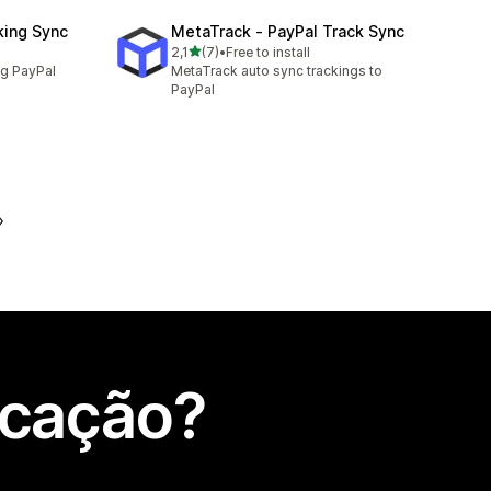
king Sync
MetaTrack ‑ PayPal Track Sync
de 5 estrelas
2,1
(7)
•
Free to install
7 total de avaliações
ng PayPal
MetaTrack auto sync trackings to
PayPal
icação?