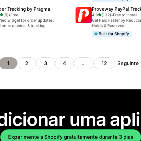
der Tracking by Pragma
Proveway PayPal Trac
de 5 estrelas
de 5 estrelas
(8)
•
Free
4,9
(132)
•
Free to install
otal de avaliações
132 total de avaliações
fied widget for order updates,
Get Paid Faster by Reduci
tomer queries, & tracking
Holds & Reserves.
Built for Shopify
Seguinte
1
2
3
4
…
12
dicionar uma apl
Experimente a Shopify gratuitamente durante 3 dias