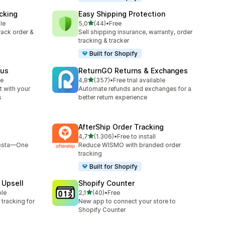
cking
Easy Shipping Protection
de 5 estrelas
le
5,0
(44)
•
Free
44 total de avaliações
track order &
Sell shipping insurance, warranty, order
tracking & tracker
Built for Shopify
tus
ReturnGO Returns & Exchanges
de 5 estrelas
le
4,8
(357)
•
Free trial available
357 total de avaliações
 with your
Automate refunds and exchanges for a
s
better return experience
AfterShip Order Tracking
de 5 estrelas
4,7
(1.306)
•
Free to install
1306 total de avaliações
Bosta—One
Reduce WISMO with branded order
tracking
Built for Shopify
 Upsell
Shopify Counter
de 5 estrelas
ble
2,1
(40)
•
Free
40 total de avaliações
tracking for
New app to connect your store to
Shopify Counter