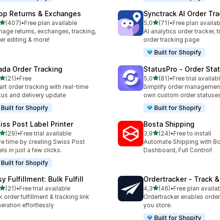
op Returns & Exchanges
Synctrack AI Order Tra
de 5 estrelas
de 5 estrelas
(407)
•
Free plan available
5,0
(71)
•
Free plan availab
 total de avaliações
71 total de avaliações
age returns, exchanges, tracking,
AI analytics order tracker, 
er editing & more!
order tracking page
Built for Shopify
ada Order Tracking
StatusPro ‑ Order Sta
de 5 estrelas
de 5 estrelas
(21)
•
Free
5,0
(81)
•
Free trial availab
total de avaliações
81 total de avaliações
rt order tracking with real-time
Simplify order management
tus and delivery update
own custom order statuse
Built for Shopify
Built for Shopify
iss Post Label Printer
Bosta Shipping
de 5 estrelas
de 5 estrelas
(29)
•
Free trial available
3,9
(24)
•
Free to install
total de avaliações
24 total de avaliações
e time by creating Swiss Post
Automate Shipping with 
els in just a few clicks.
Dashboard, Full Control!
Built for Shopify
y Fulfillment: Bulk Fulfill
Ordertracker ‑ Track &
de 5 estrelas
de 5 estrelas
(21)
•
Free trial available
4,3
(46)
•
Free plan availa
total de avaliações
46 total de avaliações
k order fulfillment & tracking link
Ordertracker enables order 
eration effortlessly
you store.
Built for Shopify