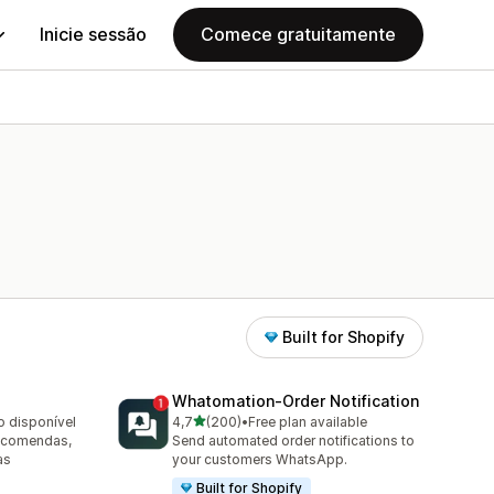
Inicie sessão
Comece gratuitamente
Built for Shopify
Whatomation‑Order Notification
de 5 estrelas
o disponível
4,7
(200)
•
Free plan available
200 total de avaliações
encomendas,
Send automated order notifications to
as
your customers WhatsApp.
Built for Shopify