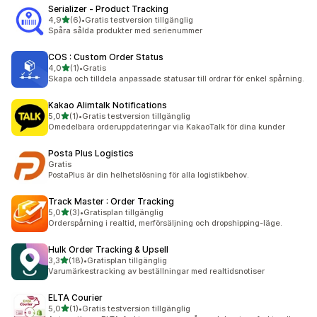
Serializer ‑ Product Tracking
av 5 stjärnor
4,9
(6)
•
Gratis testversion tillgänglig
6 recensioner totalt
Spåra sålda produkter med serienummer
COS : Custom Order Status
av 5 stjärnor
4,0
(1)
•
Gratis
1 recensioner totalt
Skapa och tilldela anpassade statusar till ordrar för enkel spårning.
Kakao Alimtalk Notifications
av 5 stjärnor
5,0
(1)
•
Gratis testversion tillgänglig
1 recensioner totalt
Omedelbara orderuppdateringar via KakaoTalk för dina kunder
Posta Plus Logistics
Gratis
PostaPlus är din helhetslösning för alla logistikbehov.
Track Master : Order Tracking
av 5 stjärnor
5,0
(3)
•
Gratisplan tillgänglig
3 recensioner totalt
Orderspårning i realtid, merförsäljning och dropshipping-läge.
Hulk Order Tracking & Upsell
av 5 stjärnor
3,3
(18)
•
Gratisplan tillgänglig
18 recensioner totalt
Varumärkestracking av beställningar med realtidsnotiser
ELTA Courier
av 5 stjärnor
5,0
(1)
•
Gratis testversion tillgänglig
1 recensioner totalt