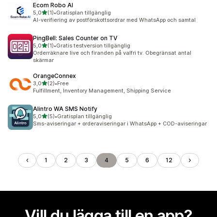
Ecom Robo AI
av 5 stjärnor
5,0
(1)
•
Gratisplan tillgänglig
1 recensioner totalt
AI-verifiering av postförskottsordrar med WhatsApp och samtal
PingBell: Sales Counter on TV
av 5 stjärnor
5,0
(1)
•
Gratis testversion tillgänglig
1 recensioner totalt
Orderräknare live och firanden på valfri tv. Obegränsat antal
skärmar
OrangeConnex
av 5 stjärnor
3,0
(2)
•
Free
2 recensioner totalt
Fulfillment, Inventory Management, Shipping Service
Alintro WA SMS Notify
av 5 stjärnor
5,0
(5)
•
Gratisplan tillgänglig
5 recensioner totalt
Sms-aviseringar + orderaviseringar i WhatsApp + COD-aviseringar
1
2
3
4
5
6
12
Vill du lägga till en app?