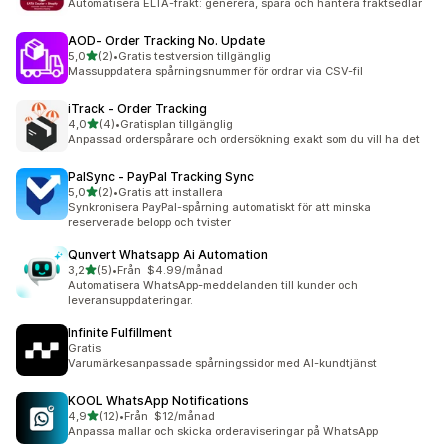
Automatisera ELTA-frakt: generera, spåra och hantera fraktsedlar
AOD‑ Order Tracking No. Update
av 5 stjärnor
5,0
(2)
•
Gratis testversion tillgänglig
2 recensioner totalt
Massuppdatera spårningsnummer för ordrar via CSV-fil
iTrack ‑ Order Tracking
av 5 stjärnor
4,0
(4)
•
Gratisplan tillgänglig
4 recensioner totalt
Anpassad orderspårare och ordersökning exakt som du vill ha det
PalSync ‑ PayPal Tracking Sync
av 5 stjärnor
5,0
(2)
•
Gratis att installera
2 recensioner totalt
Synkronisera PayPal-spårning automatiskt för att minska
reserverade belopp och tvister
Qunvert Whatsapp Ai Automation
av 5 stjärnor
3,2
(5)
•
Från $4.99/månad
5 recensioner totalt
Automatisera WhatsApp-meddelanden till kunder och
leveransuppdateringar.
Infinite Fulfillment
Gratis
Varumärkesanpassade spårningssidor med AI-kundtjänst
KOOL WhatsApp Notifications
av 5 stjärnor
4,9
(12)
•
Från $12/månad
12 recensioner totalt
Anpassa mallar och skicka orderaviseringar på WhatsApp