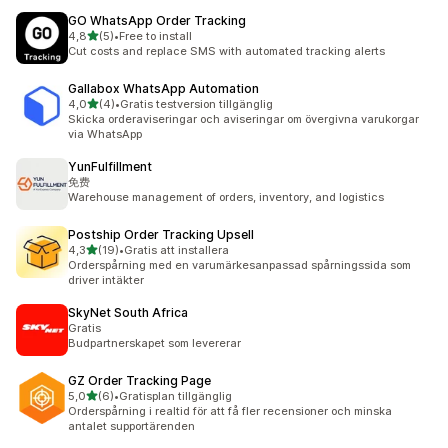
GO WhatsApp Order Tracking
av 5 stjärnor
4,8
(5)
•
Free to install
5 recensioner totalt
Cut costs and replace SMS with automated tracking alerts
Gallabox WhatsApp Automation
av 5 stjärnor
4,0
(4)
•
Gratis testversion tillgänglig
4 recensioner totalt
Skicka orderaviseringar och aviseringar om övergivna varukorgar
via WhatsApp
YunFulfillment
免费
Warehouse management of orders, inventory, and logistics
Postship Order Tracking Upsell
av 5 stjärnor
4,3
(19)
•
Gratis att installera
19 recensioner totalt
Orderspårning med en varumärkesanpassad spårningssida som
driver intäkter
SkyNet South Africa
Gratis
Budpartnerskapet som levererar
GZ Order Tracking Page
av 5 stjärnor
5,0
(6)
•
Gratisplan tillgänglig
6 recensioner totalt
Orderspårning i realtid för att få fler recensioner och minska
antalet supportärenden