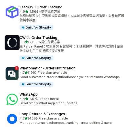
Track123 Order Tracking
滿分 5 顆星
4.9
(1,566)
•
提供免費方案
共有 1566 則評價
為您的顧客提供亞馬遜式查單體驗，大幅減少售後查單諮詢量，提升顧客體
驗與忠誠度
Built for Shopify
CWILL Order Tracking
滿分 5 顆星
5.0
(2,855)
•
提供免費方案
共有 2855 則評價
原 Parcel Panel：物流查詢 & 復購轉化 & 運輸保障一站式解決方案 | 企業
級 7x24 全中文服務和技術支援
Built for Shopify
Whatomation‑Order Notification
滿分 5 顆星
4.7
(199)
•
Free plan available
共有 199 則評價
Send automated order notifications to your customers WhatsApp.
Built for Shopify
WhatsApp
滿分 5 顆星
4.4
(697)
•
Free to install
共有 697 則評價
Send timely WhatsApp order updates.
Loop Returns & Exchanges
滿分 5 顆星
4.7
(408)
•
Free plan available
共有 408 則評價
Manage returns, exchanges, tracking, order editing & more!