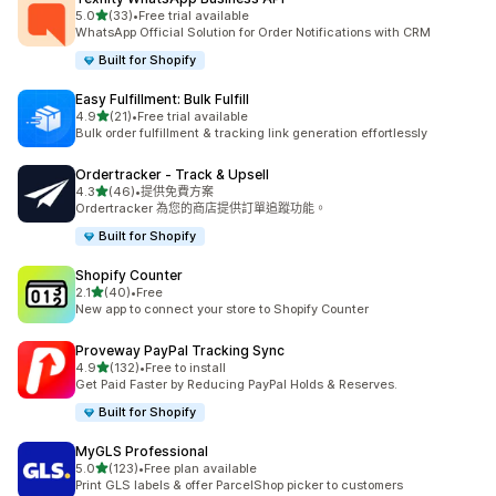
滿分 5 顆星
5.0
(33)
•
Free trial available
共有 33 則評價
WhatsApp Official Solution for Order Notifications with CRM
Built for Shopify
Easy Fulfillment: Bulk Fulfill
滿分 5 顆星
4.9
(21)
•
Free trial available
共有 21 則評價
Bulk order fulfillment & tracking link generation effortlessly
Ordertracker ‑ Track & Upsell
滿分 5 顆星
4.3
(46)
•
提供免費方案
共有 46 則評價
Ordertracker 為您的商店提供訂單追蹤功能。
Built for Shopify
Shopify Counter
滿分 5 顆星
2.1
(40)
•
Free
共有 40 則評價
New app to connect your store to Shopify Counter
Proveway PayPal Tracking Sync
滿分 5 顆星
4.9
(132)
•
Free to install
共有 132 則評價
Get Paid Faster by Reducing PayPal Holds & Reserves.
Built for Shopify
MyGLS Professional
滿分 5 顆星
5.0
(123)
•
Free plan available
共有 123 則評價
Print GLS labels & offer ParcelShop picker to customers