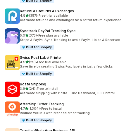
Built for Shopify
ReturnGO Returns & Exchanges
滿分 5 顆星
4.8
(357)
•
Free trial available
共有 357 則評價
Automate refunds and exchanges for a better return experience
Synctrack PayPal Tracking Sync
滿分 5 顆星
5.0
(373)
•
Free plan available
共有 373 則評價
Stripe & PayPal Sync Tracking to avoid PayPal Holds & Reserves
Built for Shopify
Swiss Post Label Printer
滿分 5 顆星
4.9
(29)
•
Free trial available
共有 29 則評價
Save time by creating Swiss Post labels in just a few clicks.
Built for Shopify
Bosta Shipping
滿分 5 顆星
3.9
(24)
•
Free to install
共有 24 則評價
Automate Shipping with Bosta—One Dashboard, Full Control!
AfterShip Order Tracking
滿分 5 顆星
4.7
(1,304)
•
Free to install
共有 1304 則評價
Reduce WISMO with branded order tracking
Built for Shopify
Texnity WhatsApp Business API