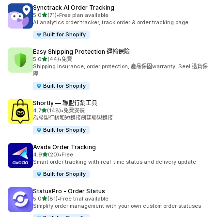
Synctrack AI Order Tracking
滿分 5 顆星
5.0
(71)
•
Free plan available
共有 71 則評價
AI analytics order tracker, track order & order tracking page
Built for Shopify
Easy Shipping Protection 運輸保險
滿分 5 顆星
5.0
(44)
•
免費
共有 44 則評價
Shipping insurance, order protection, 產品保固warranty, Seel 退貨保
障
Built for Shopify
Shortly — 聯盟行銷工具
滿分 5 顆星
4.7
(148)
•
免費安裝
共有 148 則評價
為聯盟行銷和短鏈接創建聯盟鏈接
Built for Shopify
Avada Order Tracking
滿分 5 顆星
4.9
(20)
•
Free
共有 20 則評價
Smart order tracking with real-time status and delivery update
Built for Shopify
StatusPro ‑ Order Status
滿分 5 顆星
5.0
(81)
•
Free trial available
共有 81 則評價
Simplify order management with your own custom order statuses