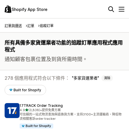
Shopify App Store
訂單與運送
訂單
追蹤訂單
所有具備多家貨運業者功能的追蹤訂單應用程式應用
程式
通知顧客包裹位置及到貨所需時間。
278 個應用程式符合以下條件：
多家貨運業者
清除
Built for Shopify
17TRACK Order Tracking
滿分 5 顆星
4.9
(3,838)
•
提供免費方案
共有 3838 則評價
可信賴的一站式物流查詢與退換貨方案，支持3100+主流運輸商，降低物
流相關客訴order tracker
Built for Shopify