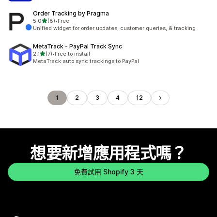
Order Tracking by Pragma
滿分 5 顆星
5.0
(8)
•
Free
共有 8 則評價
Unified widget for order updates, customer queries, & tracking
MetaTrack ‑ PayPal Track Sync
滿分 5 顆星
2.1
(7)
•
Free to install
共有 7 則評價
MetaTrack auto sync trackings to PayPal
1
2
3
4
12
想要新增應用程式嗎？
免費試用 Shopify 3 天