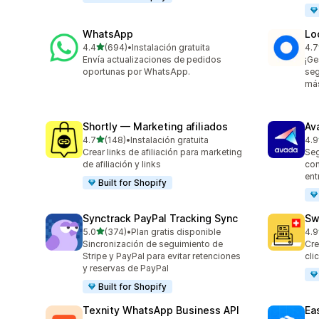
WhatsApp
Lo
de 5 estrellas
4.4
(694)
•
Instalación gratuita
4.7
694 reseñas en total
407
Envía actualizaciones de pedidos
¡Ge
oportunas por WhatsApp.
seg
má
Shortly — Marketing afiliados
Av
de 5 estrellas
4.7
(148)
•
Instalación gratuita
4.9
148 reseñas en total
21 
Crear links de afiliación para marketing
Seg
de afiliación y links
con
ent
Built for Shopify
Synctrack PayPal Tracking Sync
Sw
de 5 estrellas
5.0
(374)
•
Plan gratis disponible
4.9
374 reseñas en total
29 
Sincronización de seguimiento de
Cre
Stripe y PayPal para evitar retenciones
cli
y reservas de PayPal
Built for Shopify
Texnity WhatsApp Business API
Eas