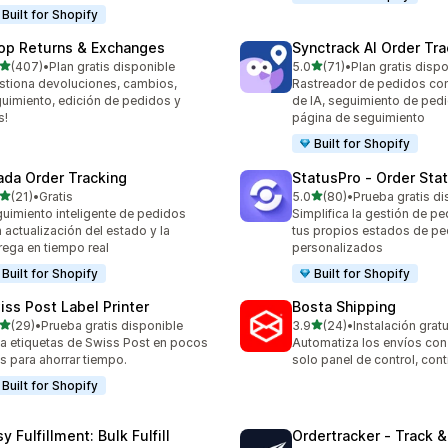
Built for Shopify
op Returns & Exchanges
Synctrack AI Order Tra
de 5 estrellas
de 5 estrellas
(407)
•
Plan gratis disponible
5.0
(71)
•
Plan gratis disp
 reseñas en total
71 reseñas en total
stiona devoluciones, cambios,
Rastreador de pedidos con
uimiento, edición de pedidos y
de IA, seguimiento de ped
s!
página de seguimiento
Built for Shopify
ada Order Tracking
StatusPro ‑ Order Sta
de 5 estrellas
de 5 estrellas
(21)
•
Gratis
5.0
(80)
•
Prueba gratis di
reseñas en total
80 reseñas en total
uimiento inteligente de pedidos
Simplifica la gestión de p
 actualización del estado y la
tus propios estados de p
rega en tiempo real
personalizados
Built for Shopify
Built for Shopify
iss Post Label Printer
Bosta Shipping
de 5 estrellas
de 5 estrellas
(29)
•
Prueba gratis disponible
3.9
(24)
•
Instalación gratu
reseñas en total
24 reseñas en total
a etiquetas de Swiss Post en pocos
Automatiza los envíos con 
cs para ahorrar tiempo.
solo panel de control, contr
Built for Shopify
y Fulfillment: Bulk Fulfill
Ordertracker ‑ Track &