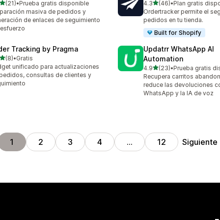
de 5 estrellas
de 5 estrellas
(21)
•
Prueba gratis disponible
4.3
(46)
•
Plan gratis disp
reseñas en total
46 reseñas en total
paración masiva de pedidos y
Ordertracker permite el se
eración de enlaces de seguimiento
pedidos en tu tienda.
 esfuerzo
Built for Shopify
der Tracking by Pragma
Updatrr WhatsApp AI
de 5 estrellas
(8)
•
Gratis
Automation
eseñas en total
get unificado para actualizaciones
de 5 estrellas
4.9
(23)
•
Prueba gratis di
23 reseñas en total
pedidos, consultas de clientes y
Recupera carritos abando
uimiento
reduce las devoluciones c
WhatsApp y la IA de voz
Siguiente
1
2
3
4
…
12