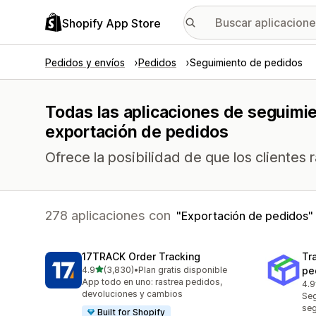
Shopify App Store
Pedidos y envíos
Pedidos
Seguimiento de pedidos
Todas las aplicaciones de seguimi
exportación de pedidos
Ofrece la posibilidad de que los clientes
278 aplicaciones con
Exportación de pedidos
17TRACK Order Tracking
Tr
de 5 estrellas
4.9
(3,830)
•
Plan gratis disponible
pe
3830 reseñas en total
App todo en uno: rastrea pedidos,
4.9
156
devoluciones y cambios
Seg
se
Built for Shopify