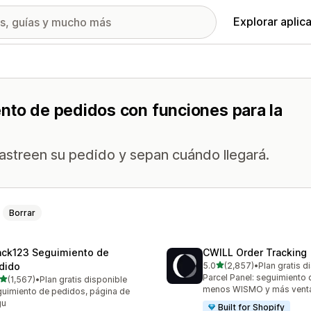
Explorar aplic
ento de pedidos con funciones para la
 rastreen su pedido y sepan cuándo llegará.
Borrar
ack123 Seguimiento de
CWILL Order Tracking
de 5 estrellas
dido
5.0
(2,857)
•
Plan gratis d
2857 reseñas en total
Parcel Panel: seguimiento 
de 5 estrellas
(1,567)
•
Plan gratis disponible
7 reseñas en total
menos WISMO y más vent
uimiento de pedidos, página de
gu
Built for Shopify