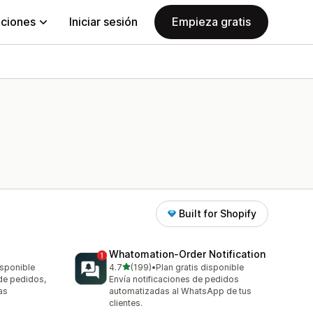
aciones
Iniciar sesión
Empieza gratis
Built for Shopify
Whatomation‑Order Notification
de 5 estrellas
isponible
4.7
(199)
•
Plan gratis disponible
199 reseñas en total
de pedidos,
Envía notificaciones de pedidos
as
automatizadas al WhatsApp de tus
clientes.