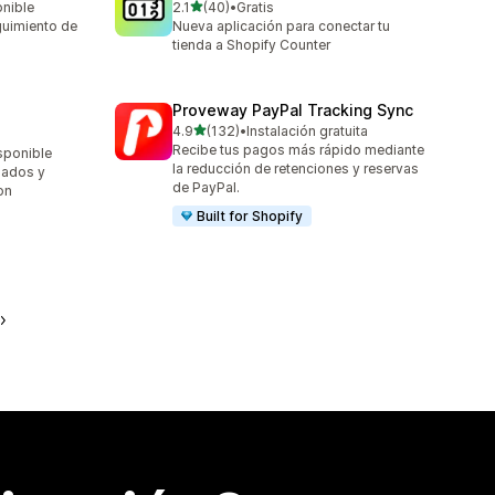
de 5 estrellas
onible
2.1
(40)
•
Gratis
40 reseñas en total
guimiento de
Nueva aplicación para conectar tu
tienda a Shopify Counter
Proveway PayPal Tracking Sync
de 5 estrellas
4.9
(132)
•
Instalación gratuita
132 reseñas en total
Recibe tus pagos más rápido mediante
sponible
la reducción de retenciones y reservas
nados y
de PayPal.
on
Built for Shopify