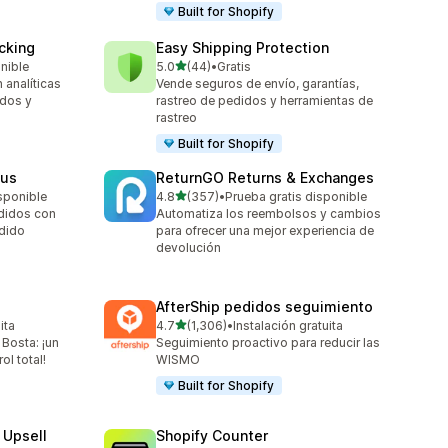
Built for Shopify
cking
Easy Shipping Protection
de 5 estrellas
onible
5.0
(44)
•
Gratis
44 reseñas en total
 analíticas
Vende seguros de envío, garantías,
idos y
rastreo de pedidos y herramientas de
rastreo
Built for Shopify
tus
ReturnGO Returns & Exchanges
de 5 estrellas
sponible
4.8
(357)
•
Prueba gratis disponible
357 reseñas en total
edidos con
Automatiza los reembolsos y cambios
edido
para ofrecer una mejor experiencia de
devolución
AfterShip pedidos seguimiento
de 5 estrellas
ita
4.7
(1,306)
•
Instalación gratuita
1306 reseñas en total
Bosta: ¡un
Seguimiento proactivo para reducir las
ol total!
WISMO
Built for Shopify
 Upsell
Shopify Counter