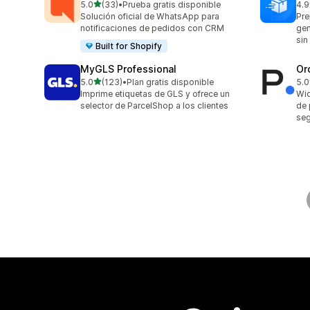
de 5 estrellas
5.0
(33)
•
Prueba gratis disponible
4.9
33 reseñas en total
21 
Solución oficial de WhatsApp para
Pre
notificaciones de pedidos con CRM
gen
sin
Built for Shopify
MyGLS Professional
Or
de 5 estrellas
5.0
(123)
•
Plan gratis disponible
5.0
123 reseñas en total
8 r
Imprime etiquetas de GLS y ofrece un
Wid
selector de ParcelShop a los clientes
de 
seg