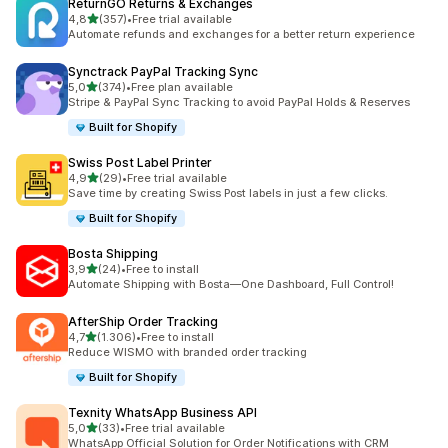
ReturnGO Returns & Exchanges
stelle su 5
4,8
(357)
•
Free trial available
357 recensioni totali
Automate refunds and exchanges for a better return experience
Synctrack PayPal Tracking Sync
stelle su 5
5,0
(374)
•
Free plan available
374 recensioni totali
Stripe & PayPal Sync Tracking to avoid PayPal Holds & Reserves
Built for Shopify
Swiss Post Label Printer
stelle su 5
4,9
(29)
•
Free trial available
29 recensioni totali
Save time by creating Swiss Post labels in just a few clicks.
Built for Shopify
Bosta Shipping
stelle su 5
3,9
(24)
•
Free to install
24 recensioni totali
Automate Shipping with Bosta—One Dashboard, Full Control!
AfterShip Order Tracking
stelle su 5
4,7
(1.306)
•
Free to install
1306 recensioni totali
Reduce WISMO with branded order tracking
Built for Shopify
Texnity WhatsApp Business API
stelle su 5
5,0
(33)
•
Free trial available
33 recensioni totali
WhatsApp Official Solution for Order Notifications with CRM