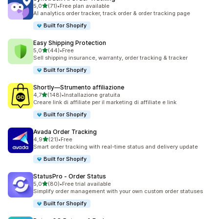
stelle su 5
5,0
(71)
•
Free plan available
71 recensioni totali
AI analytics order tracker, track order & order tracking page
Built for Shopify
Easy Shipping Protection
stelle su 5
5,0
(44)
•
Free
44 recensioni totali
Sell shipping insurance, warranty, order tracking & tracker
Built for Shopify
Shortly—Strumento affiliazione
stelle su 5
4,7
(148)
•
Installazione gratuita
148 recensioni totali
Creare link di affiliate per il marketing di affiliate e link
Built for Shopify
Avada Order Tracking
stelle su 5
4,9
(21)
•
Free
21 recensioni totali
Smart order tracking with real-time status and delivery update
Built for Shopify
StatusPro ‑ Order Status
stelle su 5
5,0
(80)
•
Free trial available
80 recensioni totali
Simplify order management with your own custom order statuses
Built for Shopify