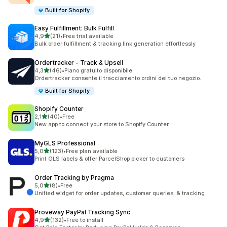
Built for Shopify
Easy Fulfillment: Bulk Fulfill
stelle su 5
4,9
(21)
•
Free trial available
21 recensioni totali
Bulk order fulfillment & tracking link generation effortlessly
Ordertracker ‑ Track & Upsell
stelle su 5
4,3
(46)
•
Piano gratuito disponibile
46 recensioni totali
Ordertracker consente il tracciamento ordini del tuo negozio.
Built for Shopify
Shopify Counter
stelle su 5
2,1
(40)
•
Free
40 recensioni totali
New app to connect your store to Shopify Counter
MyGLS Professional
stelle su 5
5,0
(123)
•
Free plan available
123 recensioni totali
Print GLS labels & offer ParcelShop picker to customers
Order Tracking by Pragma
stelle su 5
5,0
(8)
•
Free
8 recensioni totali
Unified widget for order updates, customer queries, & tracking
Proveway PayPal Tracking Sync
stelle su 5
4,9
(132)
•
Free to install
132 recensioni totali