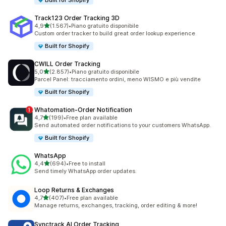
Built for Shopify
Track123 Order Tracking 3D
stelle su 5
4,9
(1.567)
•
Piano gratuito disponibile
1567 recensioni totali
Custom order tracker to build great order lookup experience
Built for Shopify
CWILL Order Tracking
stelle su 5
5,0
(2.857)
•
Piano gratuito disponibile
2857 recensioni totali
Parcel Panel: tracciamento ordini, meno WISMO e più vendite
Built for Shopify
Whatomation‑Order Notification
stelle su 5
4,7
(199)
•
Free plan available
199 recensioni totali
Send automated order notifications to your customers WhatsApp.
Built for Shopify
WhatsApp
stelle su 5
4,4
(694)
•
Free to install
694 recensioni totali
Send timely WhatsApp order updates.
Loop Returns & Exchanges
stelle su 5
4,7
(407)
•
Free plan available
407 recensioni totali
Manage returns, exchanges, tracking, order editing & more!
Synctrack AI Order Tracking