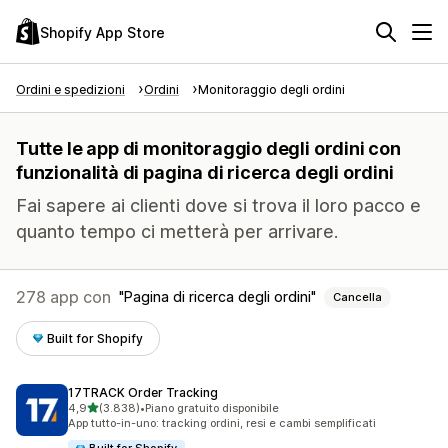
Shopify App Store
Ordini e spedizioni
Ordini
Monitoraggio degli ordini
Tutte le app di monitoraggio degli ordini con
funzionalità di pagina di ricerca degli ordini
Fai sapere ai clienti dove si trova il loro pacco e
quanto tempo ci metterà per arrivare.
278 app con
Pagina di ricerca degli ordini
Cancella
Built for Shopify
17TRACK Order Tracking
stelle su 5
4,9
(3.838)
•
Piano gratuito disponibile
3838 recensioni totali
App tutto-in-uno: tracking ordini, resi e cambi semplificati