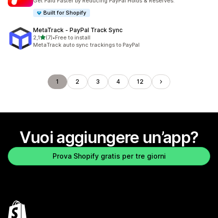
Get Paid Faster by Reducing PayPal Holds & Reserves.
Built for Shopify
MetaTrack ‑ PayPal Track Sync
stelle su 5
2,1
(7)
•
Free to install
7 recensioni totali
MetaTrack auto sync trackings to PayPal
1
2
3
4
12
Vuoi aggiungere un’app?
Prova Shopify gratis per tre giorni