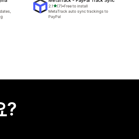
agma
MetaTrack ‑ PayPal Track Sync
별 5개 중
2.1
(7)
•
Free to install
총 리뷰 7개
pdates,
MetaTrack auto sync trackings to
ng
PayPal
요?