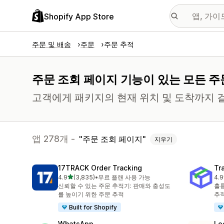
Shopify App Store
주문 및 배송
주문
주문 추적
주문 조회 페이지 기능이 있는 모든 주
고객에게 패키지의 현재 위치 및 도착까지 
앱 278개 -
주문 조회 페이지
지우기
17TRACK Order Tracking
Tr
별 5개 중
4.9
(3,835)
•
무료 플랜 사용 가능
4.9
총 리뷰 3835개
총 
신뢰할 수 있는 주문 추적기: 판매와 충성도
훌륭
를 높이기 위한 주문 추적
추
Built for Shopify
WhatsApp
Lo