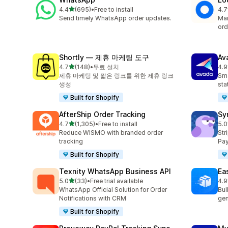
별 5개 중
4.4
(695)
•
Free to install
4.7
총 리뷰 695개
총 
Send timely WhatsApp order updates.
Man
ord
Shortly — 제휴 마케팅 도구
Av
별 5개 중
4.7
(148)
•
무료 설치
4.9
총 리뷰 148개
총 
제휴 마케팅 및 짧은 링크를 위한 제휴 링크
Sma
생성
sta
Built for Shopify
AfterShip Order Tracking
Sy
별 5개 중
4.7
(1,305)
•
Free to install
5.0
총 리뷰 1305개
총 
Reduce WISMO with branded order
Str
tracking
Pay
Built for Shopify
Texnity WhatsApp Business API
Eas
별 5개 중
5.0
(33)
•
Free trial available
4.9
총 리뷰 33개
총 
WhatsApp Official Solution for Order
Bul
Notifications with CRM
gen
Built for Shopify