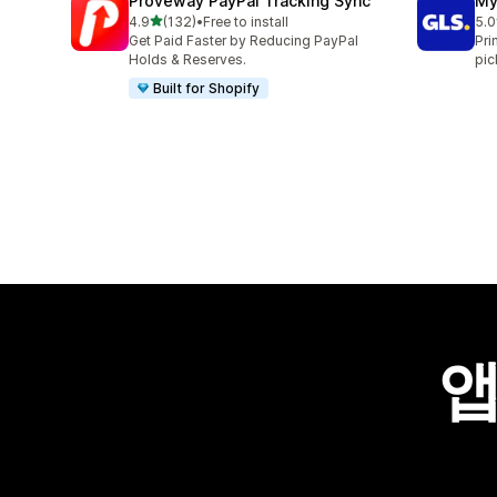
Proveway PayPal Tracking Sync
My
별 5개 중
4.9
(132)
•
Free to install
5.0
총 리뷰 132개
총 
Get Paid Faster by Reducing PayPal
Pri
Holds & Reserves.
pic
Built for Shopify
앱