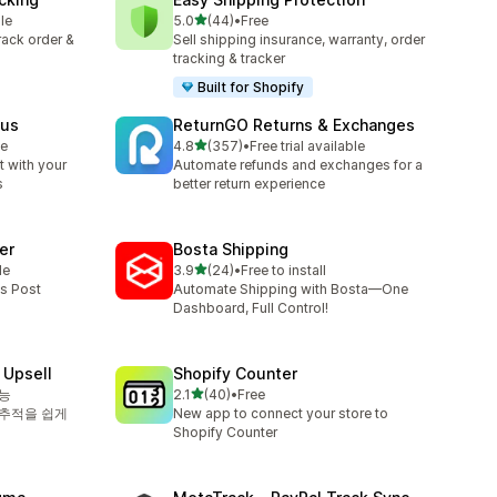
별 5개 중
le
5.0
(44)
•
Free
총 리뷰 44개
track order &
Sell shipping insurance, warranty, order
tracking & tracker
Built for Shopify
tus
ReturnGO Returns & Exchanges
별 5개 중
le
4.8
(357)
•
Free trial available
총 리뷰 357개
 with your
Automate refunds and exchanges for a
s
better return experience
er
Bosta Shipping
별 5개 중
le
3.9
(24)
•
Free to install
총 리뷰 24개
ss Post
Automate Shipping with Bosta—One
Dashboard, Full Control!
 Upsell
Shopify Counter
별 5개 중
가능
2.1
(40)
•
Free
총 리뷰 40개
문 추적을 쉽게
New app to connect your store to
Shopify Counter