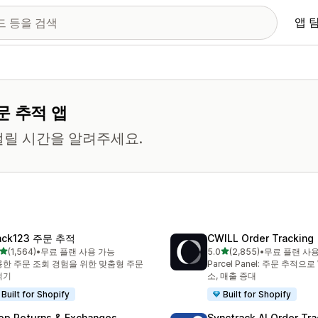
앱 
문 추적 앱
걸릴 시간을 알려주세요.
ack123 주문 추적
CWILL Order Tracking
별 5개 중
별 5개 중
(1,564)
•
무료 플랜 사용 가능
5.0
(2,855)
•
무료 플랜 사
리뷰 1564개
총 리뷰 2855개
한 주문 조회 경험을 위한 맞춤형 주문
Parcel Panel: 주문 추적으로
적기
소, 매출 증대
Built for Shopify
Built for Shopify
op Returns & Exchanges
Synctrack AI Order Tra