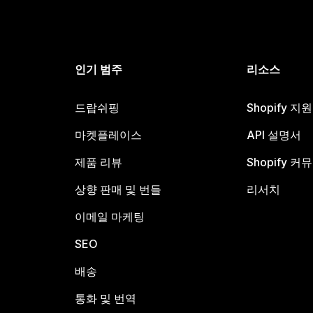
인기 범주
리소스
드랍쉬핑
Shopify 지
마켓플레이스
API 설명서
제품 리뷰
Shopify 커
상향 판매 및 번들
리서치
이메일 마케팅
SEO
배송
통화 및 번역