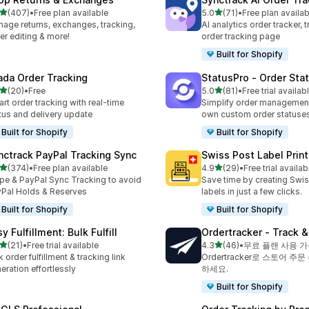
별 5개 중
별 5개 중
(407)
•
Free plan available
5.0
(71)
•
Free plan availab
리뷰 407개
총 리뷰 71개
age returns, exchanges, tracking,
AI analytics order tracker, 
er editing & more!
order tracking page
Built for Shopify
ada Order Tracking
StatusPro ‑ Order Sta
별 5개 중
별 5개 중
(20)
•
Free
5.0
(81)
•
Free trial availab
리뷰 20개
총 리뷰 81개
rt order tracking with real-time
Simplify order management
tus and delivery update
own custom order statuse
Built for Shopify
Built for Shopify
nctrack PayPal Tracking Sync
Swiss Post Label Print
별 5개 중
별 5개 중
(374)
•
Free plan available
4.9
(29)
•
Free trial availab
리뷰 374개
총 리뷰 29개
ipe & PayPal Sync Tracking to avoid
Save time by creating Swi
Pal Holds & Reserves
labels in just a few clicks.
Built for Shopify
Built for Shopify
y Fulfillment: Bulk Fulfill
Ordertracker ‑ Track &
별 5개 중
별 5개 중
(21)
•
Free trial available
4.3
(46)
•
무료 플랜 사용 
리뷰 21개
총 리뷰 46개
k order fulfillment & tracking link
Ordertracker로 스토어 주
eration effortlessly
하세요.
Built for Shopify