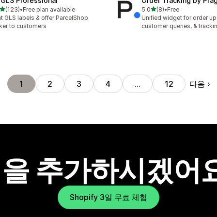
GLS Professional
Order Tracking by Pr
별 5개 중
별 5개 중
(123)
•
Free plan available
5.0
(8)
•
Free
리뷰 123개
총 리뷰 8개
nt GLS labels & offer ParcelShop
Unified widget for order u
ker to customers
customer queries, & tracki
다음
1
2
3
4
…
12
을 추가하시겠어
Shopify 3일 무료 체험