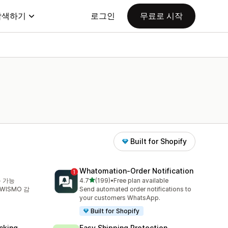
탐색하기
로그인
무료로 시작
Built for Shopify
Whatomation‑Order Notification
별 5개 중
용 가능
4.7
(199)
•
Free plan available
총 리뷰 199개
 WISMO 감
Send automated order notifications to
your customers WhatsApp.
Built for Shopify
cking
Easy Shipping Protection