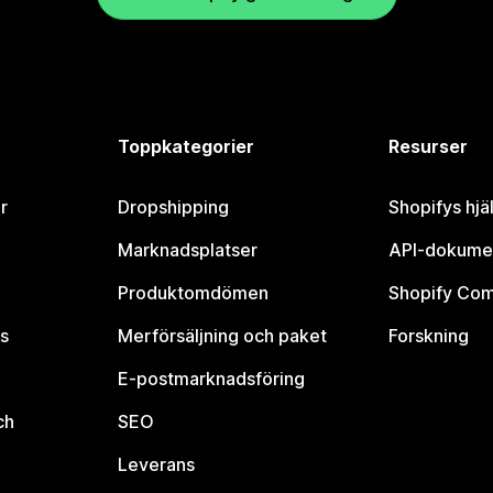
Toppkategorier
Resurser
r
Dropshipping
Shopifys hjä
Marknadsplatser
API-dokume
Produktomdömen
Shopify Co
s
Merförsäljning och paket
Forskning
E-postmarknadsföring
ch
SEO
Leverans