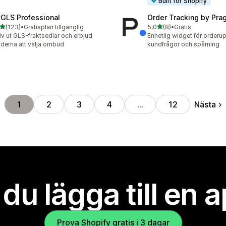
Built for Shopify
GLS Professional
Order Tracking by Pr
av 5 stjärnor
av 5 stjärnor
(123)
•
Gratisplan tillgänglig
5,0
(8)
•
Gratis
 recensioner totalt
8 recensioner totalt
iv ut GLS-fraktsedlar och erbjud
Enhetlig widget för orderu
derna att välja ombud
kundfrågor och spårning
Nästa
1
2
3
4
…
12
l du lägga till en 
Prova Shopify gratis i 3 dagar