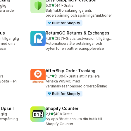
av 5 stjärnor
nglig
5,0
(44)
•
Gratis
44 recensioner totalt
åra order
Sälj fraktförsäkring, garanti,
orderspårning och spårningsfunktioner
Built for Shopify
tus
ReturnGO Returns & Exchanges
av 5 stjärnor
n tillgänglig
4,8
(357)
•
Gratis testversion tillgänglig
357 recensioner totalt
 med dina
Automatisera återbetalningar och
usar
byten för en bättre returupplevelse
AfterShip Order Tracking
av 5 stjärnor
era
4,7
(1 304)
•
Gratis att installera
1304 recensioner totalt
Bosta – en
Minska WISMO med
varumärkesanpassad orderspårning
Built for Shopify
 Upsell
Shopify Counter
av 5 stjärnor
nglig
2,1
(40)
•
Gratis
40 recensioner totalt
derspårning
Ny app för att ansluta din butik till
Shopify Counter