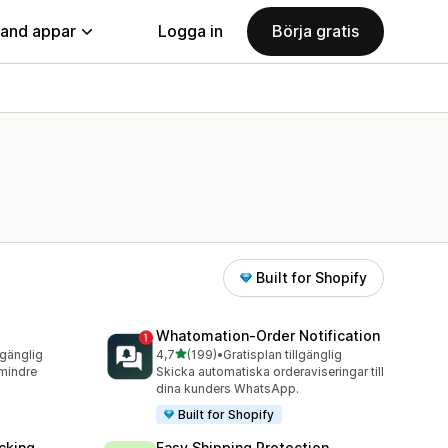
land appar
Logga in
Börja gratis
Built for Shopify
Whatomation‑Order Notification
av 5 stjärnor
lgänglig
4,7
(199)
•
Gratisplan tillgänglig
199 recensioner totalt
 mindre
Skicka automatiska orderaviseringar till
dina kunders WhatsApp.
Built for Shopify
cking
Easy Shipping Protection