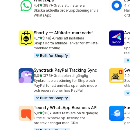
av 5 stjärnor
4,4
(697)
•
Gratis att installera
4,7
697 recensioner totalt
408
Skicka aktuella orderuppdateringar via
Han
WhatsApp.
ord
Shortly — Affiliate‑marknadsf.
Av
av 5 stjärnor
4,7
(148)
•
Gratis att installera
4,9
148 recensioner totalt
20 
Skapa korta affiliate-länkar för affiliate-
Sma
marknadsföring
upp
rea
Built for Shopify
Synctrack PayPal Tracking Sync
Sw
av 5 stjärnor
5,0
(373)
•
Gratisplan tillgänglig
4,9
373 recensioner totalt
29 
Synkronisera spårning för Stripe och
Spa
PayPal för att undvika spärrade medel
eti
och reservationer hos PayPal
Built for Shopify
Texnity WhatsApp Business API
Eas
av 5 stjärnor
5,0
(33)
•
Gratis testversion tillgänglig
4,9
33 recensioner totalt
21 
Officiell WhatsApp-lösning för
Smi
orderaviseringar med CRM
gen