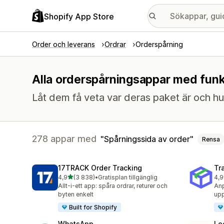
Shopify App Store
Order och leverans
Ordrar
Orderspårning
Alla orderspårningsappar med funkt
Låt dem få veta var deras paket är och hur
278 appar med
Spårningssida av order
Rensa
17TRACK Order Tracking
Tr
av 5 stjärnor
4,9
(3 838)
•
Gratisplan tillgänglig
4,9
3838 recensioner totalt
156
Allt-i-ett app: spåra ordrar, returer och
Anp
byten enkelt
upp
Built for Shopify
WhatsApp
Lo