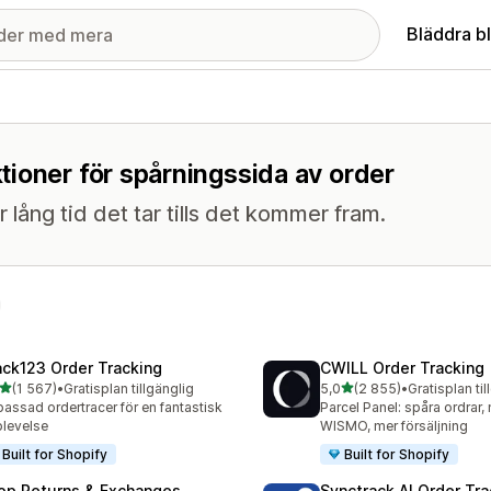
Bläddra b
ioner för spårningssida av order
 lång tid det tar tills det kommer fram.
ack123 Order Tracking
CWILL Order Tracking
av 5 stjärnor
av 5 stjärnor
(1 567)
•
Gratisplan tillgänglig
5,0
(2 855)
•
Gratisplan til
7 recensioner totalt
2855 recensioner totalt
assad ordertracer för en fantastisk
Parcel Panel: spåra ordrar,
levelse
WISMO, mer försäljning
Built for Shopify
Built for Shopify
op Returns & Exchanges
Synctrack AI Order Tra