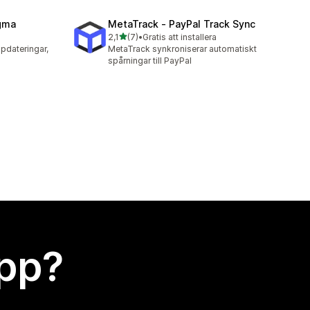
agma
MetaTrack ‑ PayPal Track Sync
av 5 stjärnor
2,1
(7)
•
Gratis att installera
7 recensioner totalt
ppdateringar,
MetaTrack synkroniserar automatiskt
spårningar till PayPal
app?