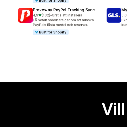
Built for Shopify
Proveway PayPal Tracking Sync
My
av 5 stjärnor
4,9
(132)
•
Gratis att installera
5,0
132 recensioner totalt
123
Få betalt snabbare genom att minska
Skr
PayPals låsta medel och reserver.
kun
Built for Shopify
Vil