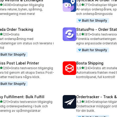
av 5 stjärnor
av 5 stjärnor
(408)
•
Gratisplan tillgänglig
5,0
(71)
•
Gratisplan tillgä
 recensioner totalt
71 recensioner totalt
tera returer, byten, spårning,
AI-analys orderspårare, sp
erredigering med mera!
och orderspårningssida
Built for Shopify
ada Order Tracking
StatusPro ‑ Order Sta
av 5 stjärnor
av 5 stjärnor
(20)
•
Gratis
5,0
(81)
•
Gratis testversio
recensioner totalt
81 recensioner totalt
rt orderspårning med
Förenkla orderhanteringen
dateringar om status och leverans i
egna anpassade orderstat
ltid
Built for Shopify
Built for Shopify
iss Post Label Printer
Bosta Shipping
av 5 stjärnor
av 5 stjärnor
(29)
•
Gratis testversion tillgänglig
3,9
(24)
•
Gratis att install
recensioner totalt
24 recensioner totalt
ra tid genom att skapa Swiss Post-
Automatisera frakten med 
ketter med bara några klick.
kontrollpanel, full kontroll!
Built for Shopify
y Fulfillment: Bulk Fulfill
Ordertracker ‑ Track &
av 5 stjärnor
av 5 stjärnor
(21)
•
Gratis testversion tillgänglig
4,3
(46)
•
Gratisplan tillgä
recensioner totalt
46 recensioner totalt
dig orderexpediering i bulk och
Ordertracker möjliggör or
erering av spårningslänkar
för din butik.