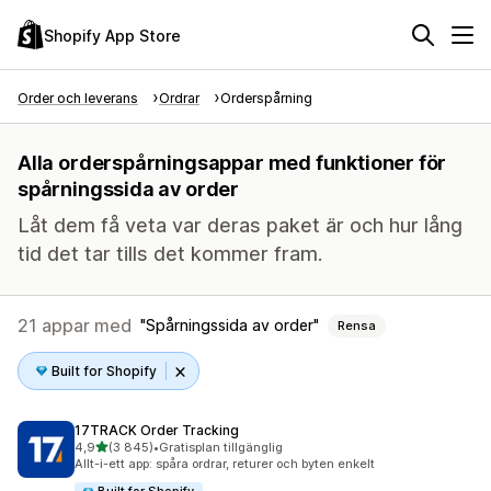
Shopify App Store
Order och leverans
Ordrar
Orderspårning
Alla orderspårningsappar med funktioner för
spårningssida av order
Låt dem få veta var deras paket är och hur lång
tid det tar tills det kommer fram.
21 appar med
Spårningssida av order
Rensa
Built for Shopify
17TRACK Order Tracking
av 5 stjärnor
4,9
(3 845)
•
Gratisplan tillgänglig
3845 recensioner totalt
Allt-i-ett app: spåra ordrar, returer och byten enkelt