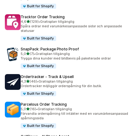
Built for Shopify
Tracktor Order Tracking
av 5 stjärnor
4,6
(129)
•
Gratisplan tillgänglig
129 recensioner totalt
Spåra ordrar med varumärkesanpassade sidor och anpassade
statusar
Built for Shopify
SnapPack: Package Photo Proof
av 5 stjärnor
5,0
(7)
•
Gratisplan tillgänglig
7 recensioner totalt
Trygga dina kunder med bildbevis på paketerade ordrar
Built for Shopify
Ordertracker ‑ Track & Upsell
av 5 stjärnor
4,3
(46)
•
Gratisplan tillgänglig
46 recensioner totalt
Ordertracker möjliggör orderspårning för din butik.
Built for Shopify
Parcelous Order Tracking
av 5 stjärnor
5,0
(16)
•
Gratisplan tillgänglig
16 recensioner totalt
Förvandla orderspårning till intäkter med en varumärkesanpassad
spårningssida
Built for Shopify