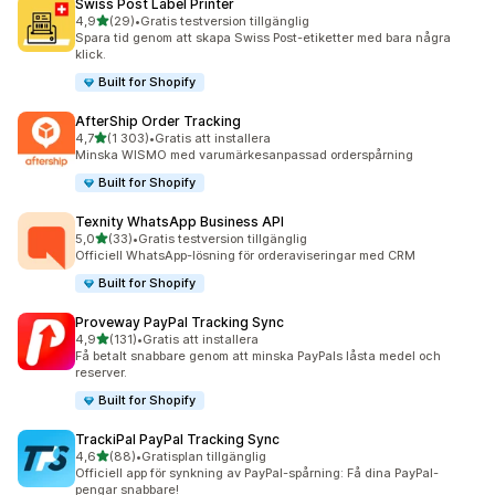
Swiss Post Label Printer
av 5 stjärnor
4,9
(29)
•
Gratis testversion tillgänglig
29 recensioner totalt
Spara tid genom att skapa Swiss Post-etiketter med bara några
klick.
Built for Shopify
AfterShip Order Tracking
av 5 stjärnor
4,7
(1 303)
•
Gratis att installera
1303 recensioner totalt
Minska WISMO med varumärkesanpassad orderspårning
Built for Shopify
Texnity WhatsApp Business API
av 5 stjärnor
5,0
(33)
•
Gratis testversion tillgänglig
33 recensioner totalt
Officiell WhatsApp-lösning för orderaviseringar med CRM
Built for Shopify
Proveway PayPal Tracking Sync
av 5 stjärnor
4,9
(131)
•
Gratis att installera
131 recensioner totalt
Få betalt snabbare genom att minska PayPals låsta medel och
reserver.
Built for Shopify
TrackiPal PayPal Tracking Sync
av 5 stjärnor
4,6
(88)
•
Gratisplan tillgänglig
88 recensioner totalt
Officiell app för synkning av PayPal-spårning: Få dina PayPal-
pengar snabbare!