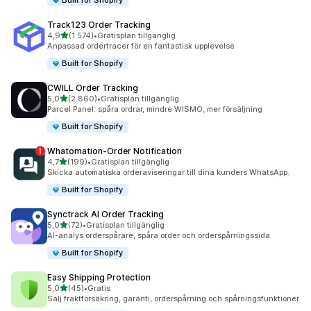
Built for Shopify
Track123 Order Tracking
av 5 stjärnor
4,9
(1 574)
•
Gratisplan tillgänglig
1574 recensioner totalt
Anpassad ordertracer för en fantastisk upplevelse
Built for Shopify
CWILL Order Tracking
av 5 stjärnor
5,0
(2 860)
•
Gratisplan tillgänglig
2860 recensioner totalt
Parcel Panel: spåra ordrar, mindre WISMO, mer försäljning
Built for Shopify
Whatomation‑Order Notification
av 5 stjärnor
4,7
(199)
•
Gratisplan tillgänglig
199 recensioner totalt
Skicka automatiska orderaviseringar till dina kunders WhatsApp.
Built for Shopify
Synctrack AI Order Tracking
av 5 stjärnor
5,0
(72)
•
Gratisplan tillgänglig
72 recensioner totalt
AI-analys orderspårare, spåra order och orderspårningssida
Built for Shopify
Easy Shipping Protection
av 5 stjärnor
5,0
(45)
•
Gratis
45 recensioner totalt
Sälj fraktförsäkring, garanti, orderspårning och spårningsfunktioner