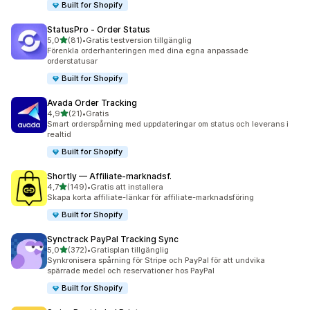
Built for Shopify
StatusPro ‑ Order Status
av 5 stjärnor
5,0
(81)
•
Gratis testversion tillgänglig
81 recensioner totalt
Förenkla orderhanteringen med dina egna anpassade
orderstatusar
Built for Shopify
Avada Order Tracking
av 5 stjärnor
4,9
(21)
•
Gratis
21 recensioner totalt
Smart orderspårning med uppdateringar om status och leverans i
realtid
Built for Shopify
Shortly — Affiliate‑marknadsf.
av 5 stjärnor
4,7
(149)
•
Gratis att installera
149 recensioner totalt
Skapa korta affiliate-länkar för affiliate-marknadsföring
Built for Shopify
Synctrack PayPal Tracking Sync
av 5 stjärnor
5,0
(372)
•
Gratisplan tillgänglig
372 recensioner totalt
Synkronisera spårning för Stripe och PayPal för att undvika
spärrade medel och reservationer hos PayPal
Built for Shopify