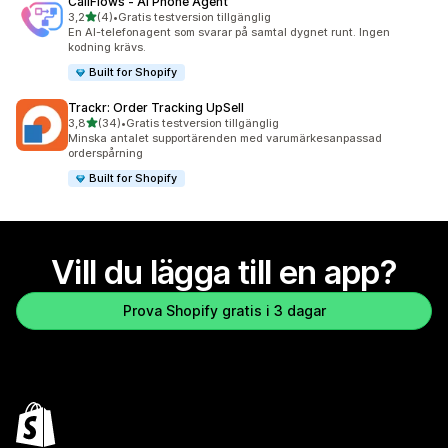
CallFlows ‑ AI Phone Agent
av 5 stjärnor
3,2
(4)
•
Gratis testversion tillgänglig
4 recensioner totalt
En AI-telefonagent som svarar på samtal dygnet runt. Ingen
kodning krävs.
Built for Shopify
Trackr: Order Tracking UpSell
av 5 stjärnor
3,8
(34)
•
Gratis testversion tillgänglig
34 recensioner totalt
Minska antalet supportärenden med varumärkesanpassad
orderspårning
Built for Shopify
Vill du lägga till en app?
Prova Shopify gratis i 3 dagar