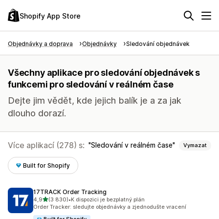
Shopify App Store
Objednávky a doprava
Objednávky
Sledování objednávek
Všechny aplikace pro sledování objednávek s
funkcemi pro sledování v reálném čase
Dejte jim vědět, kde jejich balík je a za jak
dlouho dorazí.
Více aplikací (278) s:
Sledování v reálném čase
Vymazat
Built for Shopify
17TRACK Order Tracking
z 5 hvězd
4,9
(3 830)
•
K dispozici je bezplatný plán
Celkový počet recenzí: 3830
Order Tracker: sledujte objednávky a zjednodušte vracení