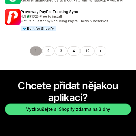
Recover abandoned carts & cut RTO with WhatsApp + Voice AI
Proveway PayPal Tracking Sync
z 5 hvězd
4,9
(132)
•
Free to install
Celkový počet recenzí: 132
Get Paid Faster by Reducing PayPal Holds & Reserves.
Built for Shopify
1
2
3
4
12
Chcete přidat nějakou
aplikaci?
Vyzkoušejte si Shopify zdarma na 3 dny