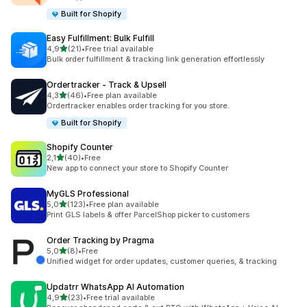
Built for Shopify
Easy Fulfillment: Bulk Fulfill
z 5 hvězd
4,9
(21)
•
Free trial available
Celkový počet recenzí: 21
Bulk order fulfillment & tracking link generation effortlessly
Ordertracker ‑ Track & Upsell
z 5 hvězd
4,3
(46)
•
Free plan available
Celkový počet recenzí: 46
Ordertracker enables order tracking for you store.
Built for Shopify
Shopify Counter
z 5 hvězd
2,1
(40)
•
Free
Celkový počet recenzí: 40
New app to connect your store to Shopify Counter
MyGLS Professional
z 5 hvězd
5,0
(123)
•
Free plan available
Celkový počet recenzí: 123
Print GLS labels & offer ParcelShop picker to customers
Order Tracking by Pragma
z 5 hvězd
5,0
(8)
•
Free
Celkový počet recenzí: 8
Unified widget for order updates, customer queries, & tracking
Updatrr WhatsApp AI Automation
z 5 hvězd
4,9
(23)
•
Free trial available
Celkový počet recenzí: 23