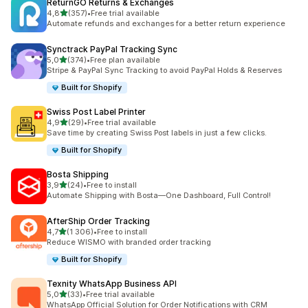
ReturnGO Returns & Exchanges
z 5 hvězd
4,8
(357)
•
Free trial available
Celkový počet recenzí: 357
Automate refunds and exchanges for a better return experience
Synctrack PayPal Tracking Sync
z 5 hvězd
5,0
(374)
•
Free plan available
Celkový počet recenzí: 374
Stripe & PayPal Sync Tracking to avoid PayPal Holds & Reserves
Built for Shopify
Swiss Post Label Printer
z 5 hvězd
4,9
(29)
•
Free trial available
Celkový počet recenzí: 29
Save time by creating Swiss Post labels in just a few clicks.
Built for Shopify
Bosta Shipping
z 5 hvězd
3,9
(24)
•
Free to install
Celkový počet recenzí: 24
Automate Shipping with Bosta—One Dashboard, Full Control!
AfterShip Order Tracking
z 5 hvězd
4,7
(1 306)
•
Free to install
Celkový počet recenzí: 1306
Reduce WISMO with branded order tracking
Built for Shopify
Texnity WhatsApp Business API
z 5 hvězd
5,0
(33)
•
Free trial available
Celkový počet recenzí: 33
WhatsApp Official Solution for Order Notifications with CRM