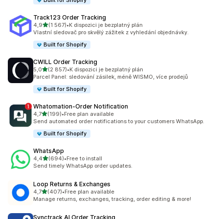
Built for Shopify
Track123 Order Tracking
z 5 hvězd
4,9
(1 567)
•
K dispozici je bezplatný plán
Celkový počet recenzí: 1567
Vlastní sledovač pro skvělý zážitek z vyhledání objednávky.
Built for Shopify
CWILL Order Tracking
z 5 hvězd
5,0
(2 857)
•
K dispozici je bezplatný plán
Celkový počet recenzí: 2857
Parcel Panel: sledování zásilek, méně WISMO, více prodejů
Built for Shopify
Whatomation‑Order Notification
z 5 hvězd
4,7
(199)
•
Free plan available
Celkový počet recenzí: 199
Send automated order notifications to your customers WhatsApp.
Built for Shopify
WhatsApp
z 5 hvězd
4,4
(694)
•
Free to install
Celkový počet recenzí: 694
Send timely WhatsApp order updates.
Loop Returns & Exchanges
z 5 hvězd
4,7
(407)
•
Free plan available
Celkový počet recenzí: 407
Manage returns, exchanges, tracking, order editing & more!
Synctrack AI Order Tracking