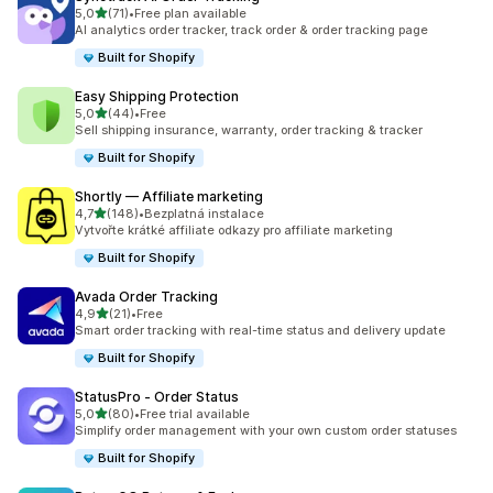
z 5 hvězd
5,0
(71)
•
Free plan available
Celkový počet recenzí: 71
AI analytics order tracker, track order & order tracking page
Built for Shopify
Easy Shipping Protection
z 5 hvězd
5,0
(44)
•
Free
Celkový počet recenzí: 44
Sell shipping insurance, warranty, order tracking & tracker
Built for Shopify
Shortly — Affiliate marketing
z 5 hvězd
4,7
(148)
•
Bezplatná instalace
Celkový počet recenzí: 148
Vytvořte krátké affiliate odkazy pro affiliate marketing
Built for Shopify
Avada Order Tracking
z 5 hvězd
4,9
(21)
•
Free
Celkový počet recenzí: 21
Smart order tracking with real-time status and delivery update
Built for Shopify
StatusPro ‑ Order Status
z 5 hvězd
5,0
(80)
•
Free trial available
Celkový počet recenzí: 80
Simplify order management with your own custom order statuses
Built for Shopify