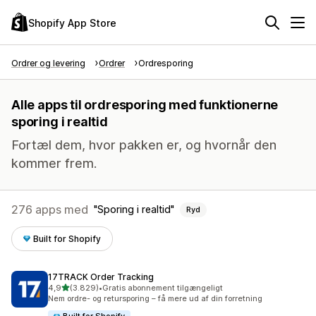
Shopify App Store
Ordrer og levering
Ordrer
Ordresporing
Alle apps til ordresporing med funktionerne
sporing i realtid
Fortæl dem, hvor pakken er, og hvornår den
kommer frem.
276 apps med
Sporing i realtid
Ryd
Built for Shopify
17TRACK Order Tracking
ud af 5 stjerner
4,9
(3.829)
•
Gratis abonnement tilgængeligt
3829 anmeldelser i alt
Nem ordre- og retursporing – få mere ud af din forretning