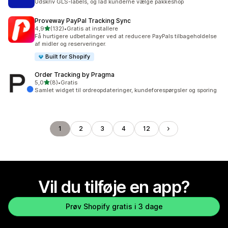
Udskriv GLS-labels, og lad kunderne vælge pakkeshop
Proveway PayPal Tracking Sync
ud af 5 stjerner
4,9
(132)
•
Gratis at installere
132 anmeldelser i alt
Få hurtigere udbetalinger ved at reducere PayPals tilbageholdelse
af midler og reserveringer.
Built for Shopify
Order Tracking by Pragma
ud af 5 stjerner
5,0
(8)
•
Gratis
8 anmeldelser i alt
Samlet widget til ordreopdateringer, kundeforespørgsler og sporing
1
2
3
4
12
Vil du tilføje en app?
Prøv Shopify gratis i 3 dage