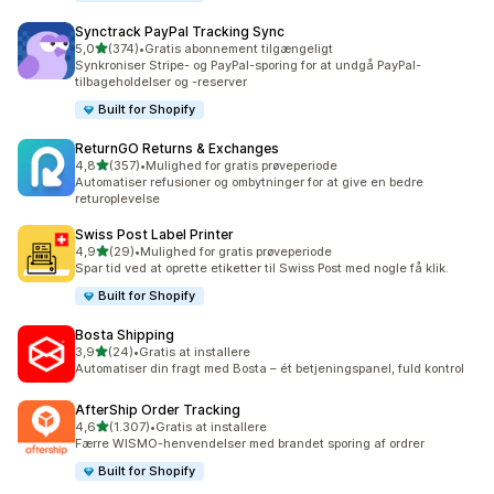
Synctrack PayPal Tracking Sync
ud af 5 stjerner
5,0
(374)
•
Gratis abonnement tilgængeligt
374 anmeldelser i alt
Synkroniser Stripe- og PayPal-sporing for at undgå PayPal-
tilbageholdelser og -reserver
Built for Shopify
ReturnGO Returns & Exchanges
ud af 5 stjerner
4,8
(357)
•
Mulighed for gratis prøveperiode
357 anmeldelser i alt
Automatiser refusioner og ombytninger for at give en bedre
returoplevelse
Swiss Post Label Printer
ud af 5 stjerner
4,9
(29)
•
Mulighed for gratis prøveperiode
29 anmeldelser i alt
Spar tid ved at oprette etiketter til Swiss Post med nogle få klik.
Built for Shopify
Bosta Shipping
ud af 5 stjerner
3,9
(24)
•
Gratis at installere
24 anmeldelser i alt
Automatiser din fragt med Bosta – ét betjeningspanel, fuld kontrol
AfterShip Order Tracking
ud af 5 stjerner
4,6
(1.307)
•
Gratis at installere
1307 anmeldelser i alt
Færre WISMO-henvendelser med brandet sporing af ordrer
Built for Shopify