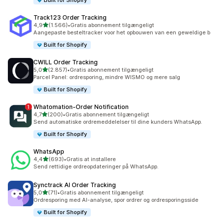
Built for Shopify
Track123 Order Tracking
ud af 5 stjerner
4,9
(1.566)
•
Gratis abonnement tilgængeligt
1566 anmeldelser i alt
Aangepaste besteltracker voor het opbouwen van een geweldige b
Built for Shopify
CWILL Order Tracking
ud af 5 stjerner
5,0
(2.857)
•
Gratis abonnement tilgængeligt
2857 anmeldelser i alt
Parcel Panel: ordresporing, mindre WISMO og mere salg
Built for Shopify
Whatomation‑Order Notification
ud af 5 stjerner
4,7
(200)
•
Gratis abonnement tilgængeligt
200 anmeldelser i alt
Send automatiske ordremeddelelser til dine kunders WhatsApp.
Built for Shopify
WhatsApp
ud af 5 stjerner
4,4
(693)
•
Gratis at installere
693 anmeldelser i alt
Send rettidige ordreopdateringer på WhatsApp.
Synctrack AI Order Tracking
ud af 5 stjerner
5,0
(71)
•
Gratis abonnement tilgængeligt
71 anmeldelser i alt
Ordresporing med AI-analyse, spor ordrer og ordresporingsside
Built for Shopify