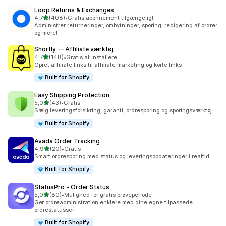
Loop Returns & Exchanges
ud af 5 stjerner
4,7
(408)
•
Gratis abonnement tilgængeligt
408 anmeldelser i alt
Administrer returneringer, ombytninger, sporing, redigering af ordrer
og mere!
Shortly — Affiliate værktøj
ud af 5 stjerner
4,7
(148)
•
Gratis at installere
148 anmeldelser i alt
Opret affiliate links til affiliate marketing og korte links
Built for Shopify
Easy Shipping Protection
ud af 5 stjerner
5,0
(43)
•
Gratis
43 anmeldelser i alt
Sælg leveringsforsikring, garanti, ordresporing og sporingsværktøj
Built for Shopify
Avada Order Tracking
ud af 5 stjerner
4,9
(20)
•
Gratis
20 anmeldelser i alt
Smart ordresporing med status og leveringsopdateringer i realtid
Built for Shopify
StatusPro ‑ Order Status
ud af 5 stjerner
5,0
(80)
•
Mulighed for gratis prøveperiode
80 anmeldelser i alt
Gør ordreadministration enklere med dine egne tilpassede
ordrestatusser
Built for Shopify