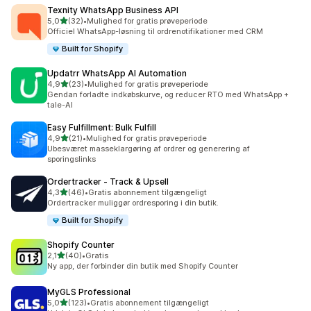
Texnity WhatsApp Business API
ud af 5 stjerner
5,0
(32)
•
Mulighed for gratis prøveperiode
32 anmeldelser i alt
Officiel WhatsApp-løsning til ordrenotifikationer med CRM
Built for Shopify
Updatrr WhatsApp AI Automation
ud af 5 stjerner
4,9
(23)
•
Mulighed for gratis prøveperiode
23 anmeldelser i alt
Gendan forladte indkøbskurve, og reducer RTO med WhatsApp +
tale-AI
Easy Fulfillment: Bulk Fulfill
ud af 5 stjerner
4,9
(21)
•
Mulighed for gratis prøveperiode
21 anmeldelser i alt
Ubesværet masseklargøring af ordrer og generering af
sporingslinks
Ordertracker ‑ Track & Upsell
ud af 5 stjerner
4,3
(46)
•
Gratis abonnement tilgængeligt
46 anmeldelser i alt
Ordertracker muliggør ordresporing i din butik.
Built for Shopify
Shopify Counter
ud af 5 stjerner
2,1
(40)
•
Gratis
40 anmeldelser i alt
Ny app, der forbinder din butik med Shopify Counter
MyGLS Professional
ud af 5 stjerner
5,0
(123)
•
Gratis abonnement tilgængeligt
123 anmeldelser i alt