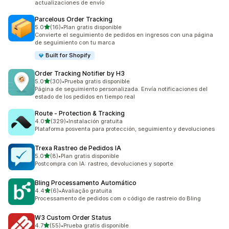
actualizaciones de envío
Parcelous Order Tracking
de 5 estrellas
5.0
(16)
•
Plan gratis disponible
16 reseñas en total
Convierte el seguimiento de pedidos en ingresos con una página
de seguimiento con tu marca
Built for Shopify
Order Tracking Notifier by H3
de 5 estrellas
5.0
(30)
•
Prueba gratis disponible
30 reseñas en total
Página de seguimiento personalizada. Envía notificaciones del
estado de los pedidos en tiempo real
Route ‑ Protection & Tracking
de 5 estrellas
4.0
(329)
•
Instalación gratuita
329 reseñas en total
Plataforma posventa para protección, seguimiento y devoluciones
Trexa Rastreo de Pedidos IA
de 5 estrellas
5.0
(8)
•
Plan gratis disponible
8 reseñas en total
Postcompra con IA: rastreo, devoluciones y soporte
Bling Processamento Automático
de 5 estrellas
4.4
(6)
•
Avaliação gratuita
6 reseñas en total
Processamento de pedidos com o código de rastreio do Bling
W3 Custom Order Status
de 5 estrellas
4.7
(55)
•
Prueba gratis disponible
55 reseñas en total