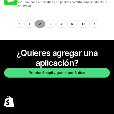
Notificaciones automáticas de pedidos por WhatsApp mediante la
API oficial
1
2
3
4
5
12
¿Quieres agregar una
aplicación?
Prueba Shopify gratis por 3 días