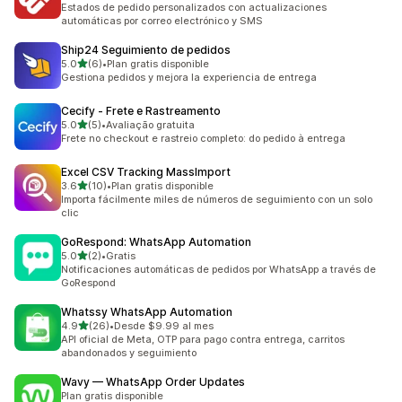
Estados de pedido personalizados con actualizaciones
automáticas por correo electrónico y SMS
Ship24 Seguimiento de pedidos
de 5 estrellas
5.0
(6)
•
Plan gratis disponible
6 reseñas en total
Gestiona pedidos y mejora la experiencia de entrega
Cecify ‑ Frete e Rastreamento
de 5 estrellas
5.0
(5)
•
Avaliação gratuita
5 reseñas en total
Frete no checkout e rastreio completo: do pedido à entrega
Excel CSV Tracking MassImport
de 5 estrellas
3.6
(10)
•
Plan gratis disponible
10 reseñas en total
Importa fácilmente miles de números de seguimiento con un solo
clic
GoRespond: WhatsApp Automation
de 5 estrellas
5.0
(2)
•
Gratis
2 reseñas en total
Notificaciones automáticas de pedidos por WhatsApp a través de
GoRespond
Whatssy WhatsApp Automation
de 5 estrellas
4.9
(26)
•
Desde $9.99 al mes
26 reseñas en total
API oficial de Meta, OTP para pago contra entrega, carritos
abandonados y seguimiento
Wavy — WhatsApp Order Updates
Plan gratis disponible