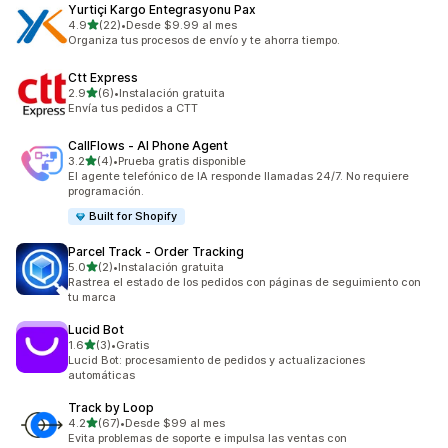
Yurtiçi Kargo Entegrasyonu Pax
de 5 estrellas
4.9
(22)
•
Desde $9.99 al mes
22 reseñas en total
Organiza tus procesos de envío y te ahorra tiempo.
Ctt Express
de 5 estrellas
2.9
(6)
•
Instalación gratuita
6 reseñas en total
Envía tus pedidos a CTT
CallFlows ‑ AI Phone Agent
de 5 estrellas
3.2
(4)
•
Prueba gratis disponible
4 reseñas en total
El agente telefónico de IA responde llamadas 24/7. No requiere
programación.
Built for Shopify
Parcel Track ‑ Order Tracking
de 5 estrellas
5.0
(2)
•
Instalación gratuita
2 reseñas en total
Rastrea el estado de los pedidos con páginas de seguimiento con
tu marca
Lucid Bot
de 5 estrellas
1.6
(3)
•
Gratis
3 reseñas en total
Lucid Bot: procesamiento de pedidos y actualizaciones
automáticas
Track by Loop
de 5 estrellas
4.2
(67)
•
Desde $99 al mes
67 reseñas en total
Evita problemas de soporte e impulsa las ventas con