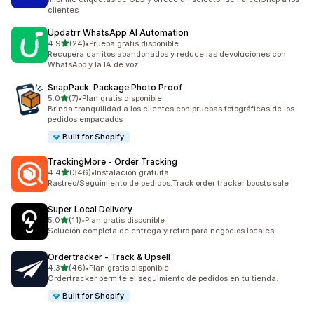
clientes
Updatrr WhatsApp AI Automation
de 5 estrellas
4.9
(24)
•
Prueba gratis disponible
24 reseñas en total
Recupera carritos abandonados y reduce las devoluciones con
WhatsApp y la IA de voz
SnapPack: Package Photo Proof
de 5 estrellas
5.0
(7)
•
Plan gratis disponible
7 reseñas en total
Brinda tranquilidad a los clientes con pruebas fotográficas de los
pedidos empacados
Built for Shopify
TrackingMore ‑ Order Tracking
de 5 estrellas
4.4
(346)
•
Instalación gratuita
346 reseñas en total
Rastreo/Seguimiento de pedidos:Track order tracker boosts sale
Super Local Delivery
de 5 estrellas
5.0
(11)
•
Plan gratis disponible
11 reseñas en total
Solución completa de entrega y retiro para negocios locales
Ordertracker ‑ Track & Upsell
de 5 estrellas
4.3
(46)
•
Plan gratis disponible
46 reseñas en total
Ordertracker permite el seguimiento de pedidos en tu tienda.
Built for Shopify