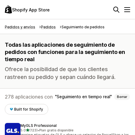
Shopify App Store
Pedidos y envíos
Pedidos
Seguimiento de pedidos
Todas las aplicaciones de seguimiento de
pedidos con funciones para la seguimiento en
tiempo real
Ofrece la posibilidad de que los clientes
rastreen su pedido y sepan cuándo llegará.
278 aplicaciones con
Seguimiento en tiempo real
Borrar
Built for Shopify
MyGLS Professional
de 5 estrellas
5.0
(123)
•
Plan gratis disponible
123 reseñas en total
Imprime etiquetas de GLS y ofrece un selector de ParcelShop a los