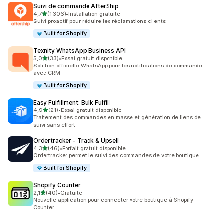
Suivi de commande AfterShip
étoile(s) sur 5
4,7
(1 306)
•
Installation gratuite
1306 avis au total
Suivi proactif pour réduire les réclamations clients
Built for Shopify
Texnity WhatsApp Business API
étoile(s) sur 5
5,0
(33)
•
Essai gratuit disponible
33 avis au total
Solution officielle WhatsApp pour les notifications de commande
avec CRM
Built for Shopify
Easy Fulfillment: Bulk Fulfill
étoile(s) sur 5
4,9
(21)
•
Essai gratuit disponible
21 avis au total
Traitement des commandes en masse et génération de liens de
suivi sans effort
Ordertracker ‑ Track & Upsell
étoile(s) sur 5
4,3
(46)
•
Forfait gratuit disponible
46 avis au total
Ordertracker permet le suivi des commandes de votre boutique.
Built for Shopify
Shopify Counter
étoile(s) sur 5
2,1
(40)
•
Gratuite
40 avis au total
Nouvelle application pour connecter votre boutique à Shopify
Counter