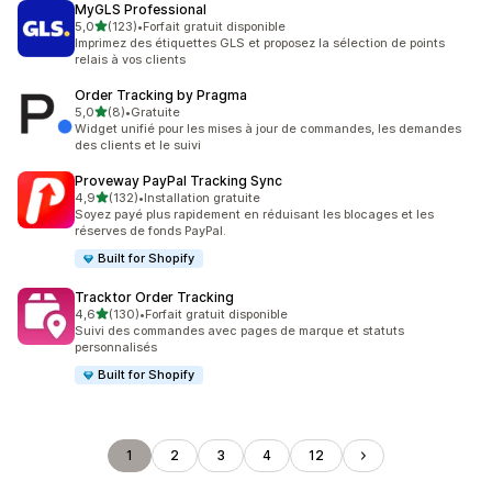
MyGLS Professional
étoile(s) sur 5
5,0
(123)
•
Forfait gratuit disponible
123 avis au total
Imprimez des étiquettes GLS et proposez la sélection de points
relais à vos clients
Order Tracking by Pragma
étoile(s) sur 5
5,0
(8)
•
Gratuite
8 avis au total
Widget unifié pour les mises à jour de commandes, les demandes
des clients et le suivi
Proveway PayPal Tracking Sync
étoile(s) sur 5
4,9
(132)
•
Installation gratuite
132 avis au total
Soyez payé plus rapidement en réduisant les blocages et les
réserves de fonds PayPal.
Built for Shopify
Tracktor Order Tracking
étoile(s) sur 5
4,6
(130)
•
Forfait gratuit disponible
130 avis au total
Suivi des commandes avec pages de marque et statuts
personnalisés
Built for Shopify
1
2
3
4
12