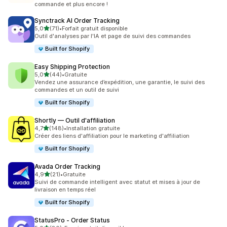
commande et plus encore !
Synctrack AI Order Tracking
étoile(s) sur 5
5,0
(71)
•
Forfait gratuit disponible
71 avis au total
Outil d'analyses par l'IA et page de suivi des commandes
Built for Shopify
Easy Shipping Protection
étoile(s) sur 5
5,0
(44)
•
Gratuite
44 avis au total
Vendez une assurance d’expédition, une garantie, le suivi des
commandes et un outil de suivi
Built for Shopify
Shortly — Outil d'affiliation
étoile(s) sur 5
4,7
(148)
•
Installation gratuite
148 avis au total
Créer des liens d'affiliation pour le marketing d'affiliation
Built for Shopify
Avada Order Tracking
étoile(s) sur 5
4,9
(21)
•
Gratuite
21 avis au total
Suivi de commande intelligent avec statut et mises à jour de
livraison en temps réel
Built for Shopify
StatusPro ‑ Order Status