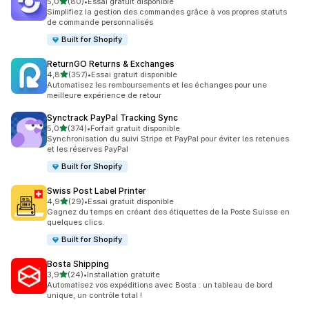
étoile(s) sur 5
5,0
(80)
•
Essai gratuit disponible
80 avis au total
Simplifiez la gestion des commandes grâce à vos propres statuts
de commande personnalisés
Built for Shopify
ReturnGO Returns & Exchanges
étoile(s) sur 5
4,8
(357)
•
Essai gratuit disponible
357 avis au total
Automatisez les remboursements et les échanges pour une
meilleure expérience de retour
Synctrack PayPal Tracking Sync
étoile(s) sur 5
5,0
(374)
•
Forfait gratuit disponible
374 avis au total
Synchronisation du suivi Stripe et PayPal pour éviter les retenues
et les réserves PayPal
Built for Shopify
Swiss Post Label Printer
étoile(s) sur 5
4,9
(29)
•
Essai gratuit disponible
29 avis au total
Gagnez du temps en créant des étiquettes de la Poste Suisse en
quelques clics.
Built for Shopify
Bosta Shipping
étoile(s) sur 5
3,9
(24)
•
Installation gratuite
24 avis au total
Automatisez vos expéditions avec Bosta : un tableau de bord
unique, un contrôle total !