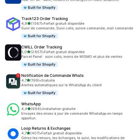
Built for Shopify
Track123 Order Tracking
étoile(s) sur 5
4,9
(1 567)
•
Forfait gratuit disponible
1567 avis au total
Suivi de commande, Suivi colis, suivre commande, mail commande
Built for Shopify
CWILL Order Tracking
étoile(s) sur 5
5,0
(2 857)
•
Forfait gratuit disponible
2857 avis au total
Parcel Panel : suivi colis, moins de WISMO et plus de ventes
Built for Shopify
Notification de Commande Whats
étoile(s) sur 5
4,7
(199)
•
Gratuite
199 avis au total
Alertes automatiques sur le WhatsApp du client
Built for Shopify
WhatsApp
étoile(s) sur 5
4,4
(694)
•
Installation gratuite
694 avis au total
Envoyez des mises à jour de commande WhatsApp en temps
opportun.
Loop Returns & Exchanges
étoile(s) sur 5
4,7
(407)
•
Forfait gratuit disponible
407 avis au total
Gérez les retours, les échanges, le suivi, les modifications de