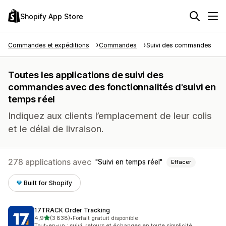
Shopify App Store
Commandes et expéditions
Commandes
Suivi des commandes
Toutes les applications de suivi des
commandes avec des fonctionnalités d'suivi en
temps réel
Indiquez aux clients l’emplacement de leur colis
et le délai de livraison.
278 applications avec
Suivi en temps réel
Effacer
Built for Shopify
17TRACK Order Tracking
étoile(s) sur 5
4,9
(3 838)
•
Forfait gratuit disponible
3838 avis au total
Tout-en-un : suivi, retours et échanges en toute simplicité