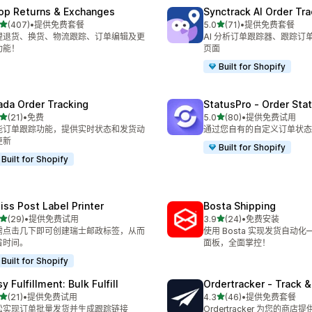
op Returns & Exchanges
Synctrack AI Order Tra
星（满分 5 星）
星（满分 5 星）
(407)
•
提供免费套餐
5.0
(71)
•
提供免费套餐
 407 条评论
总共 71 条评论
理退货、换货、物流跟踪、订单编辑及更
AI 分析订单跟踪器、跟踪订
功能！
页面
Built for Shopify
ada Order Tracking
StatusPro ‑ Order Sta
星（满分 5 星）
星（满分 5 星）
(21)
•
免费
5.0
(80)
•
提供免费试用
 21 条评论
总共 80 条评论
能订单跟踪功能，提供实时状态和发货动
通过您自有的自定义订单状态
更新
Built for Shopify
Built for Shopify
iss Post Label Printer
Bosta Shipping
星（满分 5 星）
星（满分 5 星）
(29)
•
提供免费试用
3.9
(24)
•
免费安装
 29 条评论
总共 24 条评论
需点击几下即可创建瑞士邮政标签，从而
使用 Bosta 实现发货自动
省时间。
面板，全面掌控！
Built for Shopify
y Fulfillment: Bulk Fulfill
Ordertracker ‑ Track &
星（满分 5 星）
星（满分 5 星）
(21)
•
提供免费试用
4.3
(46)
•
提供免费套餐
 21 条评论
总共 46 条评论
松实现订单批量发货并生成跟踪链接
Ordertracker 为您的商