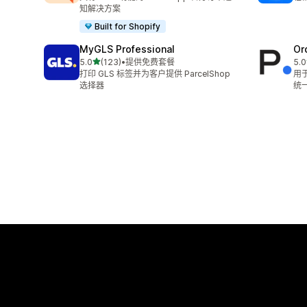
知解决方案
Built for Shopify
MyGLS Professional
Or
星（满分 5 星）
5.0
(123)
•
提供免费套餐
5.0
总共 123 条评论
总共
打印 GLS 标签并为客户提供 ParcelShop
用
选择器
统