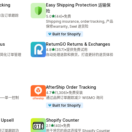
cking
Easy Shipping Protection 运输保
险
单及订单跟踪
星（满分 5 星）
5.0
(44)
•
免费
总共 44 条评论
Shipping insurance, order tracking, 产品
保修warranty, Seel 退货险
Built for Shopify
tus
ReturnGO Returns & Exchanges
星（满分 5 星）
4.8
(357)
•
提供免费试用
总共 357 条评论
简化订单管理
自动处理退款和换货，打造更好的退货体验
AfterShip Order Tracking
星（满分 5 星）
4.7
(1,306)
•
免费安装
总共 1306 条评论
化——单一控制
通过品牌订单跟踪减少 WISMO 询问
Built for Shopify
 Upsell
Shopify Counter
星（满分 5 星）
2.1
(40)
•
免费
总共 40 条评论
店提供订单跟踪功
用于将您的商店连接至 Shopify Counter