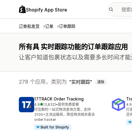
Shopify App Store
订单和发货
订单
订单跟踪
所有具 实时跟踪功能的订单跟踪应用
让客户知道包裹状态以及需要多长时间才能
278 个应用，类别为
实时跟踪
清除
17TRACK Order Tracking
Tr
星（满分 5 星）
4.9
(3,832)
•
提供免费套餐
4.9
总共 3832 条评论
总共
可信赖的一站式物流查询方案，支持
打造
3100+主流运输商，降低物流相关客诉
咨
order tracker
Built for Shopify