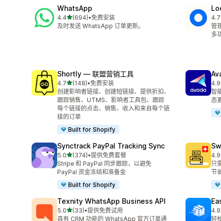
WhatsApp
Lo
星（满分 5 星）
4.4
(694)
•
免费安装
4.7
总共 694 条评论
总共
及时发送 WhatsApp 订单更新。
管
多
Shortly — 联盟营销工具
Av
星（满分 5 星）
4.7
(148)
•
免费安装
4.9
总共 148 条评论
总共
创建影响者链接、创建短链接、提供折扣、
智
跟踪销售、UTMS、影响者工具包、跟踪
态
每个链接的点击、销售、收入和来自每个链
接的订单
Built for Shopify
Synctrack PayPal Tracking Sync
Sw
星（满分 5 星）
5.0
(374)
•
提供免费套餐
4.9
总共 374 条评论
总共
Stripe 和 PayPal 同步跟踪，以避免
只
PayPal 资金冻结和准备金
节
Built for Shopify
Texnity WhatsApp Business API
Eas
星（满分 5 星）
5.0
(33)
•
提供免费试用
4.9
总共 33 条评论
总共
具有 CRM 功能的 WhatsApp 官方订单通
轻