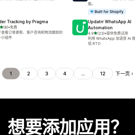
能。
Built for Shopify
der Tracking by Pragma
Updatrr WhatsApp AI
星（满分 5 星）
(8)
•
免费
Automation
 8 条评论
于查看订单更新、客户咨询和物流跟踪的
星（满分 5 星）
4.9
(23)
•
提供免费试用
总共 23 条评论
一小组件
利用 WhatsApp 加语音 A
低 RTO
下一页
1
2
3
4
…
12
想要添加应用？