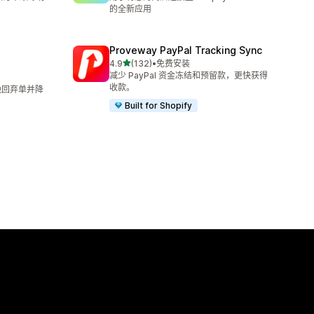
的全新应用
Proveway PayPal Tracking Sync
星（满分 5 星）
4.9
(132)
•
免费安装
总共 132 条评论
减少 PayPal 资金冻结和预留款，更快获得
收款。
I 挽回弃单并降
Built for Shopify