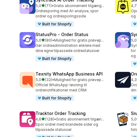
ud af 5 stjerner
5,0
(71)
•
Gratis abonnement tilgængeligt
4,7
71 anmeldelser i alt
148
Ordresporing med AI-analyse, spor
Opr
ordrer og ordresporingsside
og 
Built for Shopify
StatusPro ‑ Order Status
Sy
ud af 5 stjerner
5,0
(80)
•
Mulighed for gratis prøveperiode
5,0
80 anmeldelser i alt
374
Gør ordreadministration enklere med
Syn
dine egne tilpassede ordrestatusser
for
og 
Built for Shopify
Texnity WhatsApp Business API
Or
ud af 5 stjerner
5,0
(32)
•
Mulighed for gratis prøveperiode
4,3
32 anmeldelser i alt
46 
Officiel WhatsApp-løsning til
Ord
ordrenotifikationer med CRM
din
Built for Shopify
Tracktor Order Tracking
Sn
ud af 5 stjerner
4,6
(128)
•
Gratis abonnement tilgængeligt
5,0
128 anmeldelser i alt
7 a
Spor ordrer med brandede sider og
Giv
tilpassede statusser
fot