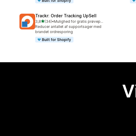
Built for Shopify
Trackr: Order Tracking UpSell
ud af 5 stjerner
3,8
(34)
•
Mulighed for gratis prøveperiode
34 anmeldelser i alt
Reducer antallet af supportsager med
brandet ordresporing
Built for Shopify
V