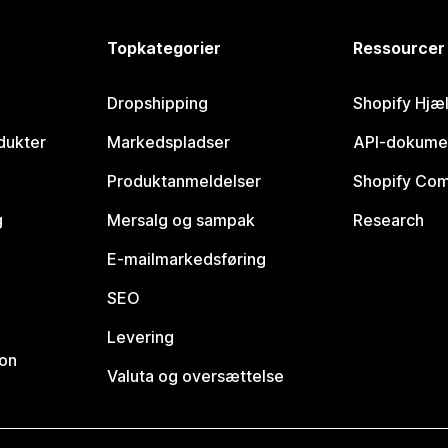
Topkategorier
Ressourcer
Dropshipping
Shopify Hjæ
dukter
Markedspladser
API-dokume
Produktanmeldelser
Shopify Co
g
Mersalg og sampak
Research
E-mailmarkedsføring
SEO
Levering
ion
Valuta og oversættelse