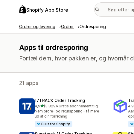
Shopify App Store
Ordrer og levering
Ordrer
Ordresporing
Apps til ordresporing
Fortæl dem, hvor pakken er, og hvornår 
21 apps
17TRACK Order Tracking
Tr
ud af 5 stjerner
4,9
(3.829)
•
Gratis abonnement tilgængeligt
4,9
3829 anmeldelser i alt
156
Nem ordre- og retursporing – få mere
Aan
ud af din forretning
opb
Built for Shopify
Synctrack AI Order Tracking
Sh