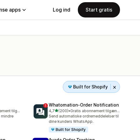
se apps
Log ind
Start gratis
Built for Shopify
Whatomation‑Order Notification
ud af 5 stjerner
Gratis abonnement tilgængeligt
4,7
(200)
•
Gratis abonnement tilgængeligt
200 anmeldelser i alt
, mindre
Send automatiske ordremeddelelser til
dine kunders WhatsApp.
Built for Shopify
ion
Avada Order Tracking