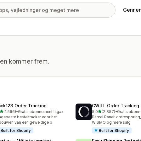
Gennem
den kommer frem.
ack123 Order Tracking
CWILL Order Tracking
ud af 5 stjerner
ud af 5 stjerner
(1.566)
•
Gratis abonnement tilgængeligt
5,0
(2.857)
•
6 anmeldelser i alt
2857 anmeldelser i alt
gepaste besteltracker voor het
Parcel Panel: ordresporing
ouwen van een geweldige b
WISMO og mere salg
Built for Shopify
Built for Shopify
ortly — Affiliate værktøj
Easy Shipping Protect