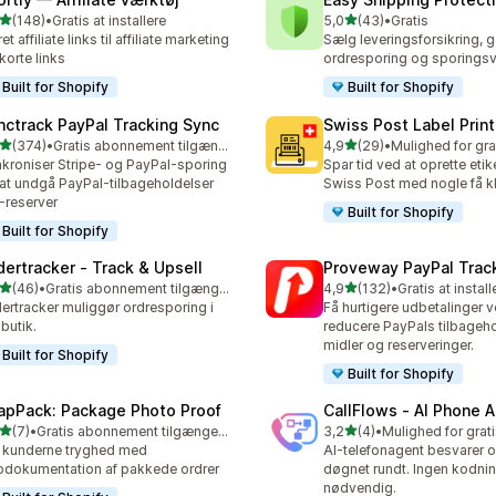
ud af 5 stjerner
ud af 5 stjerner
(148)
•
Gratis at installere
5,0
(43)
•
Gratis
 anmeldelser i alt
43 anmeldelser i alt
et affiliate links til affiliate marketing
Sælg leveringsforsikring, g
korte links
ordresporing og sporings
Built for Shopify
Built for Shopify
nctrack PayPal Tracking Sync
Swiss Post Label Print
ud af 5 stjerner
ud af 5 stjerner
(374)
•
Gratis abonnement tilgængeligt
4,9
(29)
•
 anmeldelser i alt
29 anmeldelser i alt
kroniser Stripe- og PayPal-sporing
Spar tid ved at oprette etiket
 at undgå PayPal-tilbageholdelser
Swiss Post med nogle få kl
-reserver
Built for Shopify
Built for Shopify
dertracker ‑ Track & Upsell
Proveway PayPal Trac
ud af 5 stjerner
ud af 5 stjerner
(46)
•
Gratis abonnement tilgængeligt
4,9
(132)
•
Gratis at install
anmeldelser i alt
132 anmeldelser i alt
ertracker muliggør ordresporing i
Få hurtigere udbetalinger v
 butik.
reducere PayPals tilbageho
midler og reserveringer.
Built for Shopify
Built for Shopify
apPack: Package Photo Proof
CallFlows ‑ AI Phone 
ud af 5 stjerner
ud af 5 stjerner
(7)
•
Gratis abonnement tilgængeligt
3,2
(4)
•
nmeldelser i alt
4 anmeldelser i alt
 kunderne tryghed med
AI-telefonagent besvarer 
odokumentation af pakkede ordrer
døgnet rundt. Ingen kodni
nødvendig.