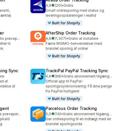
ud af 5 stjerner
4,9
(20)
•
Gratis
20 anmeldelser i alt
aranti,
Smart ordresporing med status og
værktøj
leveringsopdateringer i realtid
Built for Shopify
er
AfterShip Order Tracking
ud af 5 stjerner
Mulighed for gratis prøveperiode
4,6
(1.307)
•
Gratis at installere
1307 anmeldelser i alt
ter til
Færre WISMO-henvendelser med
ik.
brandet sporing af ordrer
Built for Shopify
king Sync
TrackiPal PayPal Tracking Sync
ud af 5 stjerner
ere
4,6
(88)
•
Gratis abonnement tilgængeligt
88 anmeldelser i alt
ed at
Officiel app til PayPal-
ldelse af
sporingssynkronisering: Få dine penge
fra PayPal hurtigere!
Built for Shopify
Agent
Parcelous Order Tracking
ud af 5 stjerner
Mulighed for gratis prøveperiode
5,0
(16)
•
Gratis abonnement tilgængeligt
16 anmeldelser i alt
opkald
Gør ordresporing til en indtægt med en
ng
brandet sporingsside