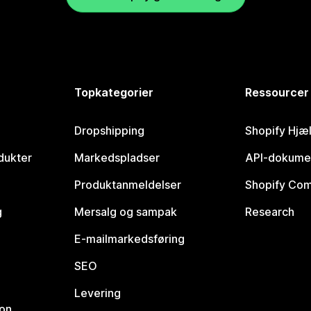
Topkategorier
Ressourcer
Dropshipping
Shopify Hjæ
dukter
Markedspladser
API-dokume
Produktanmeldelser
Shopify Co
g
Mersalg og sampak
Research
E-mailmarkedsføring
SEO
Levering
ion