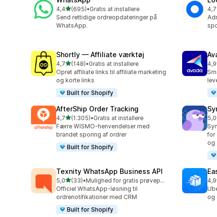
ud af 5 stjerner
4,4
(695)
•
Gratis at installere
4,7
695 anmeldelser i alt
407
Send rettidige ordreopdateringer på
Adm
WhatsApp.
spo
Shortly — Affiliate værktøj
Av
ud af 5 stjerner
4,7
(148)
•
Gratis at installere
4,9
148 anmeldelser i alt
20 
Opret affiliate links til affiliate marketing
Sma
og korte links
lev
Built for Shopify
AfterShip Order Tracking
Sy
ud af 5 stjerner
4,7
(1.305)
•
Gratis at installere
5,0
1305 anmeldelser i alt
374
Færre WISMO-henvendelser med
Syn
brandet sporing af ordrer
for
og 
Built for Shopify
Texnity WhatsApp Business API
Eas
ud af 5 stjerner
5,0
(33)
•
Mulighed for gratis prøveperiode
4,9
33 anmeldelser i alt
21 
Officiel WhatsApp-løsning til
Ube
ordrenotifikationer med CRM
og 
Built for Shopify