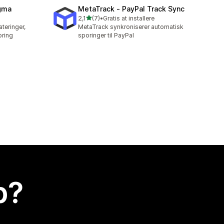
agma
MetaTrack ‑ PayPal Track Sync
ud af 5 stjerner
2,1
(7)
•
Gratis at installere
7 anmeldelser i alt
teringer,
MetaTrack synkroniserer automatisk
oring
sporinger til PayPal
p?