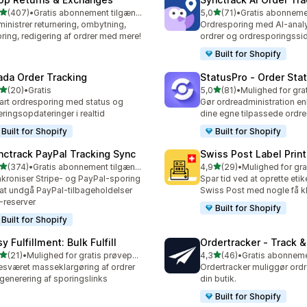
ud af 5 stjerner
ud af 5 stjerner
(407)
•
Gratis abonnement tilgængeligt
5,0
(71)
•
 anmeldelser i alt
71 anmeldelser i alt
inistrer returnering, ombytning,
Ordresporing med AI-anal
ring, redigering af ordrer med mere!
ordrer og ordresporingssi
Built for Shopify
ada Order Tracking
StatusPro ‑ Order Sta
ud af 5 stjerner
ud af 5 stjerner
(20)
•
Gratis
5,0
(81)
•
anmeldelser i alt
81 anmeldelser i alt
rt ordresporing med status og
Gør ordreadministration e
eringsopdateringer i realtid
dine egne tilpassede ordre
Built for Shopify
Built for Shopify
nctrack PayPal Tracking Sync
Swiss Post Label Print
ud af 5 stjerner
ud af 5 stjerner
(374)
•
Gratis abonnement tilgængeligt
4,9
(29)
•
 anmeldelser i alt
29 anmeldelser i alt
kroniser Stripe- og PayPal-sporing
Spar tid ved at oprette etiket
 at undgå PayPal-tilbageholdelser
Swiss Post med nogle få kl
-reserver
Built for Shopify
Built for Shopify
y Fulfillment: Bulk Fulfill
Ordertracker ‑ Track &
ud af 5 stjerner
ud af 5 stjerner
(21)
•
Mulighed for gratis prøveperiode
4,3
(46)
•
anmeldelser i alt
46 anmeldelser i alt
sværet masseklargøring af ordrer
Ordertracker muliggør ordr
generering af sporingslinks
din butik.
Built for Shopify