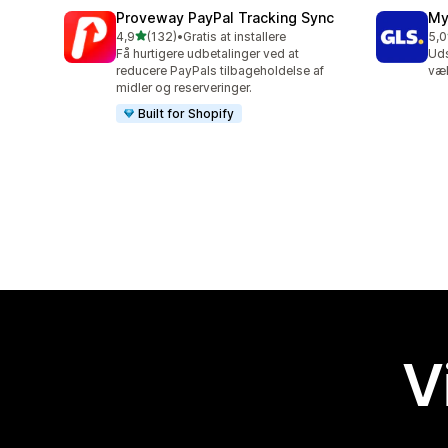
Proveway PayPal Tracking Sync
My
ud af 5 stjerner
4,9
(132)
•
Gratis at installere
5,0
132 anmeldelser i alt
123
Få hurtigere udbetalinger ved at
Uds
reducere PayPals tilbageholdelse af
væ
midler og reserveringer.
Built for Shopify
V