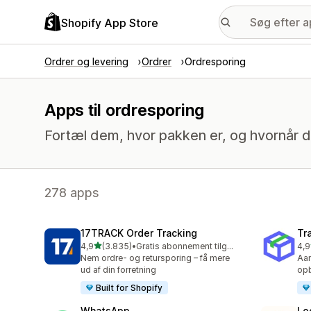
Shopify App Store
Ordrer og levering
Ordrer
Ordresporing
Apps til ordresporing
Fortæl dem, hvor pakken er, og hvornår 
278 apps
17TRACK Order Tracking
Tr
ud af 5 stjerner
4,9
(3.835)
•
Gratis abonnement tilgængeligt
4,9
3835 anmeldelser i alt
156
Nem ordre- og retursporing – få mere
Aan
ud af din forretning
opb
Built for Shopify
WhatsApp
Lo