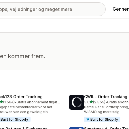
Gennem
den kommer frem.
ack123 Order Tracking
CWILL Order Tracking
ud af 5 stjerner
ud af 5 stjerner
(1.564)
•
Gratis abonnement tilgængeligt
5,0
(2.855)
•
4 anmeldelser i alt
2855 anmeldelser i alt
gepaste besteltracker voor het
Parcel Panel: ordresporing
ouwen van een geweldige b
WISMO og mere salg
Built for Shopify
Built for Shopify
op Returns & Exchanges
Synctrack AI Order Tra