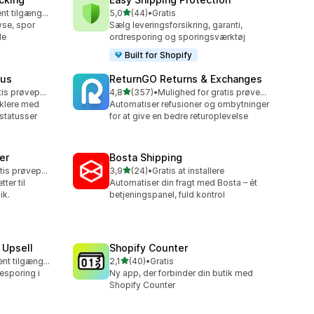
ud af 5 stjerner
Gratis abonnement tilgængeligt
5,0
(44)
•
Gratis
44 anmeldelser i alt
yse, spor
Sælg leveringsforsikring, garanti,
de
ordresporing og sporingsværktøj
Built for Shopify
tus
ReturnGO Returns & Exchanges
ud af 5 stjerner
Mulighed for gratis prøveperiode
4,8
(357)
•
Mulighed for gratis prøveperiode
357 anmeldelser i alt
nklere med
Automatiser refusioner og ombytninger
statusser
for at give en bedre returoplevelse
er
Bosta Shipping
ud af 5 stjerner
Mulighed for gratis prøveperiode
3,9
(24)
•
Gratis at installere
24 anmeldelser i alt
ter til
Automatiser din fragt med Bosta – ét
ik.
betjeningspanel, fuld kontrol
 Upsell
Shopify Counter
ud af 5 stjerner
Gratis abonnement tilgængeligt
2,1
(40)
•
Gratis
40 anmeldelser i alt
esporing i
Ny app, der forbinder din butik med
Shopify Counter