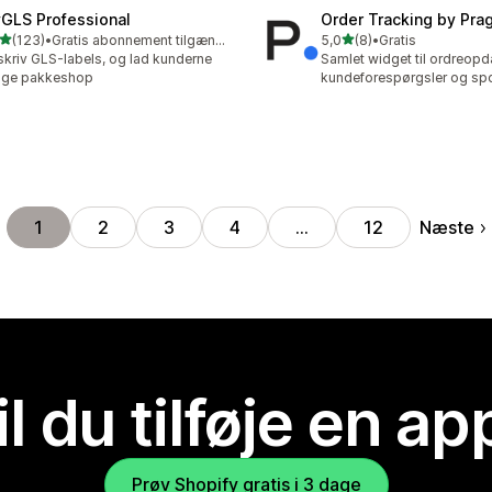
GLS Professional
Order Tracking by Pr
ud af 5 stjerner
ud af 5 stjerner
(123)
•
Gratis abonnement tilgængeligt
5,0
(8)
•
Gratis
 anmeldelser i alt
8 anmeldelser i alt
kriv GLS-labels, og lad kunderne
Samlet widget til ordreopda
lge pakkeshop
kundeforespørgsler og sp
Næste
1
2
3
4
…
12
il du tilføje en ap
Prøv Shopify gratis i 3 dage