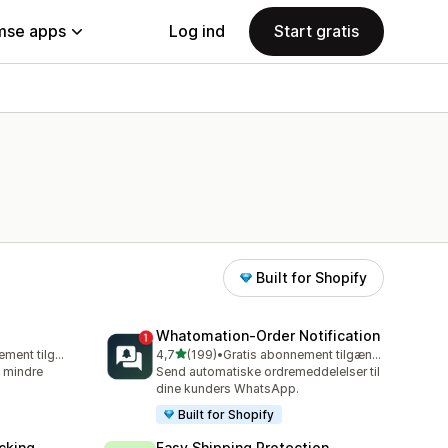
se apps
Log ind
Start gratis
Built for Shopify
Whatomation‑Order Notification
ud af 5 stjerner
Gratis abonnement tilgængeligt
4,7
(199)
•
Gratis abonnement tilgængeligt
199 anmeldelser i alt
, mindre
Send automatiske ordremeddelelser til
dine kunders WhatsApp.
Built for Shopify
cking
Easy Shipping Protection