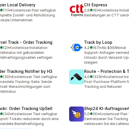
per Local Delivery
Ctt Express
von 5 Sternen
von 5 Sternen
(11)
•
Kostenloser Plan verfügbar
2,9
(6)
•
Kostenlose Instal
Rezensionen insgesamt
6 Rezensionen insgesamt
plette Zustell- und Abhollösung
Bestellungen an CTT send
 lokale Unternehmen
rcel Track ‑ Order Tracking
Track by Loop
von 5 Sternen
von 5 Sternen
(2)
•
Kostenlose Installation
4,2
(67)
•
Ab $99/Monat
ezensionen insgesamt
67 Rezensionen insgesam
tellstatus mit gebrandeten
Support-Anfragen vermeid
tellverfolgungsseiten verfolgen
Umsatz durch Versand-Up
steigern
der Tracking Notifier by H3
Route ‑ Protection & 
von 5 Sternen
von 5 Sternen
(30)
•
Kostenloser Test verfügbar
4,0
(329)
•
Kostenlose Inst
Rezensionen insgesamt
329 Rezensionen insgesa
randete Tracking-Seite. Sende
Post-Purchase-Plattform fü
tzeit-Benachrichtigungen zum
Tracking und Retouren
tellstatus.
ackr: Order Tracking UpSell
Ship24 KI‑Auftragsver
von 5 Sternen
von 5 Sternen
(34)
•
Kostenloser Test verfügbar
5,0
(6)
•
Kostenloser Plan 
Rezensionen insgesamt
6 Rezensionen insgesamt
port-Tickets reduzieren durch eine
Zentralisieren Sie Tracking
randete Bestellverfolgung
verbessern Sie die Lieferu