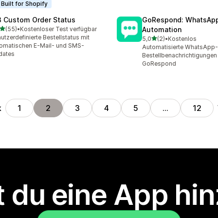
Built for Shopify
 Custom Order Status
GoRespond: WhatsAp
von 5 Sternen
(55)
•
Kostenloser Test verfügbar
Automation
Rezensionen insgesamt
utzerdefinierte Bestellstatus mit
von 5 Sternen
5,0
(2)
•
Kostenlos
2 Rezensionen insgesamt
omatischen E-Mail- und SMS-
Automatisierte WhatsApp-
dates
Bestellbenachrichtigungen
GoRespond
k
1
2
3
4
5
…
12
 du eine App hi