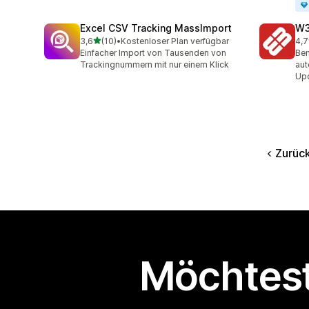
Excel CSV Tracking MassImport
W3
von 5 Sternen
3,6
(10)
•
Kostenloser Plan verfügbar
4,7
10 Rezensionen insgesamt
55 
Einfacher Import von Tausenden von
Ben
Trackingnummern mit nur einem Klick
aut
Up
Zurüc
Möchtest