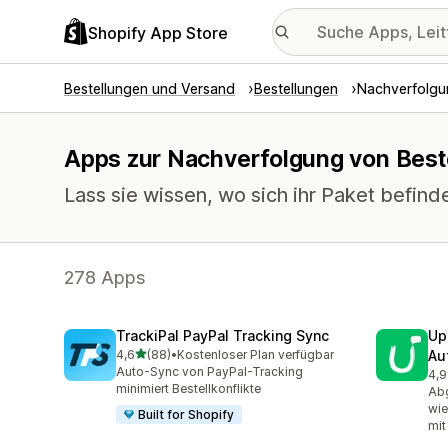
Shopify App Store
Bestellungen und Versand
Bestellungen
Nachverfolgu
Apps zur Nachverfolgung von Best
Lass sie wissen, wo sich ihr Paket befi
278 Apps
TrackiPal PayPal Tracking Sync
Up
von 5 Sternen
4,6
(88)
•
Kostenloser Plan verfügbar
Au
88 Rezensionen insgesamt
Auto-Sync von PayPal-Tracking
4,9
24 
minimiert Bestellkonflikte
Ab
wie
Built for Shopify
mit