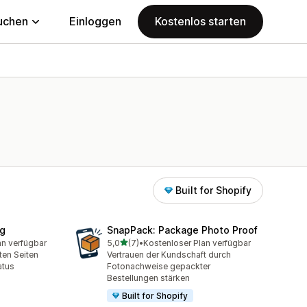
uchen
Einloggen
Kostenlos starten
Built for Shopify
ng
SnapPack: Package Photo Proof
von 5 Sternen
an verfügbar
5,0
(7)
•
Kostenloser Plan verfügbar
mt
7 Rezensionen insgesamt
ten Seiten
Vertrauen der Kundschaft durch
atus
Fotonachweise gepackter
Bestellungen stärken
Built for Shopify