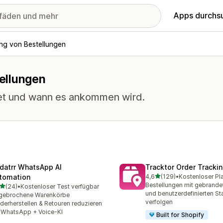
Apps durchs
ng von Bestellungen
ellungen
ndet und wann es ankommen wird.
datrr WhatsApp AI
Tracktor Order Tracki
von 5 Sternen
tomation
4,6
(129)
•
Kostenloser Pl
129 Rezensionen insgesa
Bestellungen mit gebrande
von 5 Sternen
(24)
•
Kostenloser Test verfügbar
Rezensionen insgesamt
und benutzerdefinierten St
gebrochene Warenkörbe
verfolgen
derherstellen & Retouren reduzieren
 WhatsApp + Voice-KI
Built for Shopify