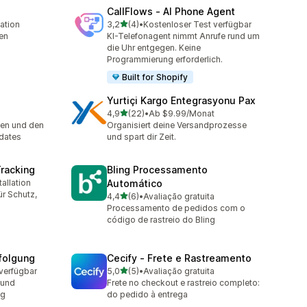
CallFlows ‑ AI Phone Agent
von 5 Sternen
lation
3,2
(4)
•
Kostenloser Test verfügbar
4 Rezensionen insgesamt
en
KI-Telefonagent nimmt Anrufe rund um
die Uhr entgegen. Keine
Programmierung erforderlich.
Built for Shopify
Yurtiçi Kargo Entegrasyonu Pax
von 5 Sternen
4,9
(22)
•
Ab $9.99/Monat
t
22 Rezensionen insgesamt
en und den
Organisiert deine Versandprozesse
dates
und spart dir Zeit.
Tracking
Bling Processamento
allation
Automático
mt
r Schutz,
von 5 Sternen
4,4
(6)
•
Avaliação gratuita
6 Rezensionen insgesamt
Processamento de pedidos com o
código de rastreio do Bling
folgung
Cecify ‑ Frete e Rastreamento
von 5 Sternen
verfügbar
5,0
(5)
•
Avaliação gratuita
5 Rezensionen insgesamt
 und
Frete no checkout e rastreio completo:
ng
do pedido à entrega