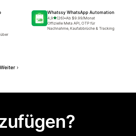
p
Whatssy WhatsApp Automation
von 5 Sternen
4,9
(26)
•
Ab $9.99/Monat
26 Rezensionen insgesamt
Offizielle Meta API, OTP für
Nachnahme, Kaufabbrüche & Tracking
 über
Weiter
nzufügen?