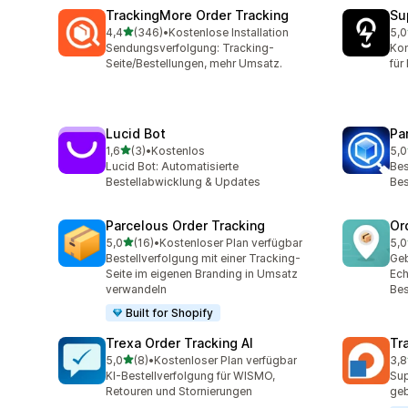
TrackingMore Order Tracking
Su
von 5 Sternen
4,4
(346)
•
Kostenlose Installation
5,0
346 Rezensionen insgesamt
11 
Sendungsverfolgung: Tracking-
Kom
Seite/Bestellungen, mehr Umsatz.
für
Lucid Bot
Pa
von 5 Sternen
1,6
(3)
•
Kostenlos
5,0
3 Rezensionen insgesamt
2 R
Lucid Bot: Automatisierte
Bes
Bestellabwicklung & Updates
Bes
Parcelous Order Tracking
Or
von 5 Sternen
5,0
(16)
•
Kostenloser Plan verfügbar
5,0
16 Rezensionen insgesamt
30 
Bestellverfolgung mit einer Tracking-
Geb
Seite im eigenen Branding in Umsatz
Ech
verwandeln
Bes
Built for Shopify
Trexa Order Tracking AI
Tr
von 5 Sternen
5,0
(8)
•
Kostenloser Plan verfügbar
3,8
8 Rezensionen insgesamt
34 
KI-Bestellverfolgung für WISMO,
Sup
Retouren und Stornierungen
geb