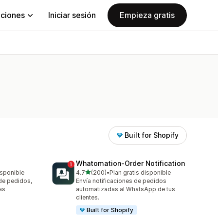
aciones
Iniciar sesión
Empieza gratis
Built for Shopify
Whatomation‑Order Notification
de 5 estrellas
isponible
4.7
(200)
•
Plan gratis disponible
200 reseñas en total
de pedidos,
Envía notificaciones de pedidos
as
automatizadas al WhatsApp de tus
clientes.
Built for Shopify