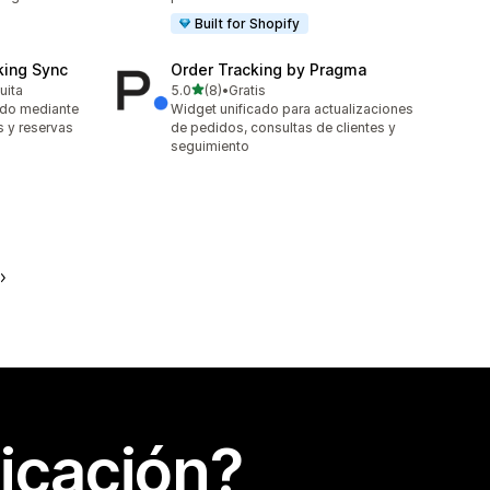
Built for Shopify
king Sync
Order Tracking by Pragma
de 5 estrellas
uita
5.0
(8)
•
Gratis
8 reseñas en total
ido mediante
Widget unificado para actualizaciones
s y reservas
de pedidos, consultas de clientes y
seguimiento
icación?