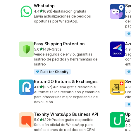
WhatsApp
Sy
de 5 estrellas
4.4
(693)
•
Instalación gratuita
5.0
693 reseñas en total
71 
Envía actualizaciones de pedidos
Ras
oportunas por WhatsApp.
de 
pág
Easy Shipping Protection
Av
de 5 estrellas
5.0
(43)
•
Gratis
4.9
43 reseñas en total
20 
Vende seguros de envío, garantías,
Seg
rastreo de pedidos y herramientas de
con
rastreo
ent
Built for Shopify
ReturnGO Returns & Exchanges
Sw
de 5 estrellas
4.8
(357)
•
Prueba gratis disponible
4.9
357 reseñas en total
29 
Automatiza los reembolsos y cambios
Cre
para ofrecer una mejor experiencia de
cli
devolución
Texnity WhatsApp Business API
Up
de 5 estrellas
5.0
(32)
•
Prueba gratis disponible
Au
32 reseñas en total
Solución oficial de WhatsApp para
4.9
23 
notificaciones de pedidos con CRM
Rec