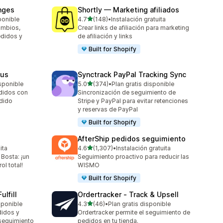
nges
Shortly — Marketing afiliados
de 5 estrellas
ponible
4.7
(148)
•
Instalación gratuita
148 reseñas en total
ambios,
Crear links de afiliación para marketing
edidos y
de afiliación y links
Built for Shopify
tus
Synctrack PayPal Tracking Sync
de 5 estrellas
sponible
5.0
(374)
•
Plan gratis disponible
374 reseñas en total
edidos con
Sincronización de seguimiento de
edido
Stripe y PayPal para evitar retenciones
y reservas de PayPal
Built for Shopify
AfterShip pedidos seguimiento
de 5 estrellas
ita
4.6
(1,307)
•
Instalación gratuita
1307 reseñas en total
Bosta: ¡un
Seguimiento proactivo para reducir las
ol total!
WISMO
Built for Shopify
ulfill
Ordertracker ‑ Track & Upsell
de 5 estrellas
sponible
4.3
(46)
•
Plan gratis disponible
46 reseñas en total
didos y
Ordertracker permite el seguimiento de
seguimiento
pedidos en tu tienda.