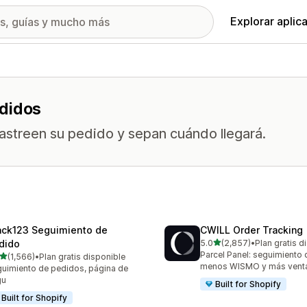
Explorar aplic
edidos
 rastreen su pedido y sepan cuándo llegará.
ack123 Seguimiento de
CWILL Order Tracking
de 5 estrellas
dido
5.0
(2,857)
•
Plan gratis d
2857 reseñas en total
Parcel Panel: seguimiento 
de 5 estrellas
(1,566)
•
Plan gratis disponible
6 reseñas en total
menos WISMO y más vent
uimiento de pedidos, página de
gu
Built for Shopify
Built for Shopify