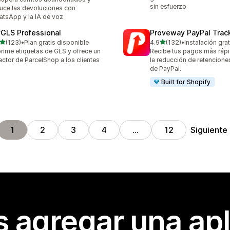
sin esfuerzo
uce las devoluciones con
tsApp y la IA de voz
GLS Professional
Proveway PayPal Trac
de 5 estrellas
de 5 estrellas
(123)
•
Plan gratis disponible
4.9
(132)
•
Instalación grat
 reseñas en total
132 reseñas en total
rime etiquetas de GLS y ofrece un
Recibe tus pagos más ráp
ector de ParcelShop a los clientes
la reducción de retencione
de PayPal.
Built for Shopify
Siguiente
1
2
3
4
…
12
s agregar una apl