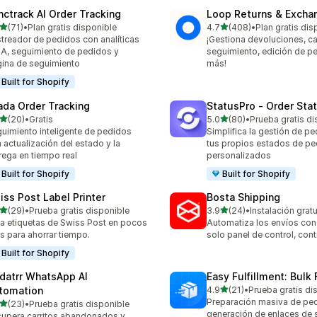
nctrack AI Order Tracking
Loop Returns & Excha
de 5 estrellas
de 5 estrellas
(71)
•
Plan gratis disponible
4.7
(408)
•
Plan gratis dis
reseñas en total
408 reseñas en total
treador de pedidos con analíticas
¡Gestiona devoluciones, c
IA, seguimiento de pedidos y
seguimiento, edición de p
ina de seguimiento
más!
Built for Shopify
ada Order Tracking
StatusPro ‑ Order Sta
de 5 estrellas
de 5 estrellas
(20)
•
Gratis
5.0
(80)
•
Prueba gratis di
reseñas en total
80 reseñas en total
uimiento inteligente de pedidos
Simplifica la gestión de p
 actualización del estado y la
tus propios estados de p
rega en tiempo real
personalizados
Built for Shopify
Built for Shopify
iss Post Label Printer
Bosta Shipping
de 5 estrellas
de 5 estrellas
(29)
•
Prueba gratis disponible
3.9
(24)
•
Instalación gratu
reseñas en total
24 reseñas en total
a etiquetas de Swiss Post en pocos
Automatiza los envíos con 
cs para ahorrar tiempo.
solo panel de control, contr
Built for Shopify
datrr WhatsApp AI
Easy Fulfillment: Bulk F
de 5 estrellas
tomation
4.9
(21)
•
Prueba gratis di
21 reseñas en total
Preparación masiva de pe
de 5 estrellas
(23)
•
Prueba gratis disponible
reseñas en total
generación de enlaces de 
upera carritos abandonados y