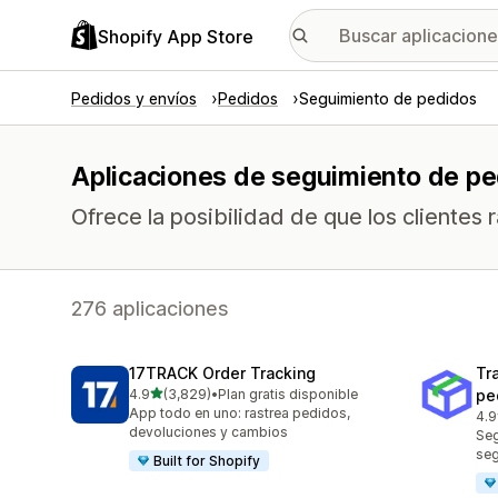
Shopify App Store
Pedidos y envíos
Pedidos
Seguimiento de pedidos
Aplicaciones de seguimiento de p
Ofrece la posibilidad de que los clientes
276 aplicaciones
17TRACK Order Tracking
Tr
de 5 estrellas
4.9
(3,829)
•
Plan gratis disponible
pe
3829 reseñas en total
App todo en uno: rastrea pedidos,
4.9
156
devoluciones y cambios
Seg
se
Built for Shopify