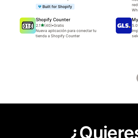
red
Built for Shopify
Wha
Shopify Counter
My
de 5 estrellas
2.1
(40)
•
Gratis
5.0
40 reseñas en total
123
Nueva aplicación para conectar tu
Imp
tienda a Shopify Counter
sel
¿Quiere