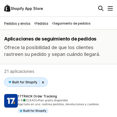
Shopify App Store
Pedidos y envíos
Pedidos
Seguimiento de pedidos
Aplicaciones de seguimiento de pedidos
Ofrece la posibilidad de que los clientes
rastreen su pedido y sepan cuándo llegará.
21 aplicaciones
Built for Shopify
17TRACK Order Tracking
de 5 estrellas
4.9
(3,840)
•
Plan gratis disponible
3840 reseñas en total
App todo en uno: rastrea pedidos, devoluciones y cambios
Built for Shopify