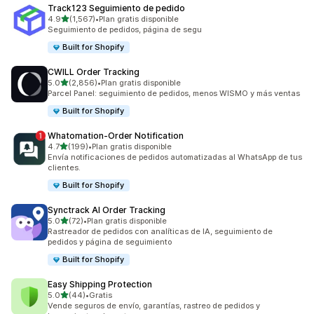
Track123 Seguimiento de pedido
de 5 estrellas
4.9
(1,567)
•
Plan gratis disponible
1567 reseñas en total
Seguimiento de pedidos, página de segu
Built for Shopify
CWILL Order Tracking
de 5 estrellas
5.0
(2,856)
•
Plan gratis disponible
2856 reseñas en total
Parcel Panel: seguimiento de pedidos, menos WISMO y más ventas
Built for Shopify
Whatomation‑Order Notification
de 5 estrellas
4.7
(199)
•
Plan gratis disponible
199 reseñas en total
Envía notificaciones de pedidos automatizadas al WhatsApp de tus
clientes.
Built for Shopify
Synctrack AI Order Tracking
de 5 estrellas
5.0
(72)
•
Plan gratis disponible
72 reseñas en total
Rastreador de pedidos con analíticas de IA, seguimiento de
pedidos y página de seguimiento
Built for Shopify
Easy Shipping Protection
de 5 estrellas
5.0
(44)
•
Gratis
44 reseñas en total
Vende seguros de envío, garantías, rastreo de pedidos y