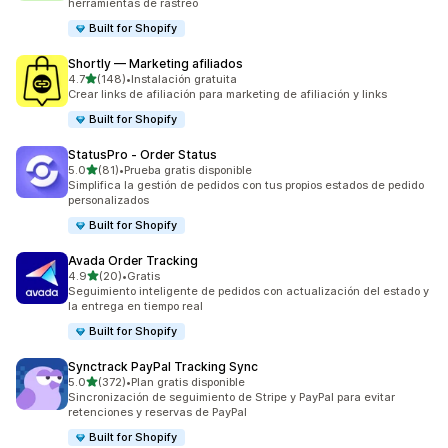
herramientas de rastreo
Built for Shopify
Shortly — Marketing afiliados
de 5 estrellas
4.7
(148)
•
Instalación gratuita
148 reseñas en total
Crear links de afiliación para marketing de afiliación y links
Built for Shopify
StatusPro ‑ Order Status
de 5 estrellas
5.0
(81)
•
Prueba gratis disponible
81 reseñas en total
Simplifica la gestión de pedidos con tus propios estados de pedido
personalizados
Built for Shopify
Avada Order Tracking
de 5 estrellas
4.9
(20)
•
Gratis
20 reseñas en total
Seguimiento inteligente de pedidos con actualización del estado y
la entrega en tiempo real
Built for Shopify
Synctrack PayPal Tracking Sync
de 5 estrellas
5.0
(372)
•
Plan gratis disponible
372 reseñas en total
Sincronización de seguimiento de Stripe y PayPal para evitar
retenciones y reservas de PayPal
Built for Shopify