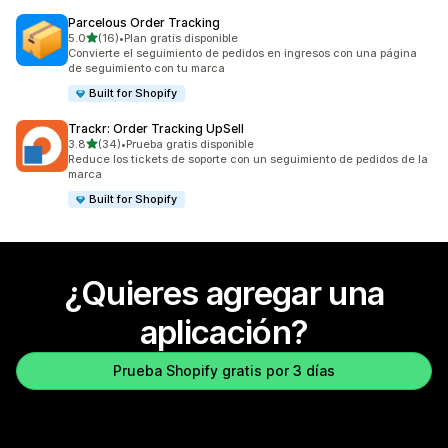
Parcelous Order Tracking
de 5 estrellas
5.0
(16)
•
Plan gratis disponible
16 reseñas en total
Convierte el seguimiento de pedidos en ingresos con una página
de seguimiento con tu marca
Built for Shopify
Trackr: Order Tracking UpSell
de 5 estrellas
3.8
(34)
•
Prueba gratis disponible
34 reseñas en total
Reduce los tickets de soporte con un seguimiento de pedidos de la
marca
Built for Shopify
¿Quieres agregar una
aplicación?
Prueba Shopify gratis por 3 días