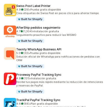
Swiss Post Label Printer
de 5 estrellas
4.9
(29)
•
Prueba gratis disponible
29 reseñas en total
Crea etiquetas de Swiss Post en pocos clics para ahorrar tiempo.
Built for Shopify
AfterShip pedidos seguimiento
de 5 estrellas
4.7
(1,304)
•
Instalación gratuita
1304 reseñas en total
Seguimiento proactivo para reducir las WISMO
Built for Shopify
Texnity WhatsApp Business API
de 5 estrellas
5.0
(33)
•
Prueba gratis disponible
33 reseñas en total
Solución oficial de WhatsApp para notificaciones de pedidos con
CRM
Built for Shopify
Proveway PayPal Tracking Sync
de 5 estrellas
4.9
(131)
•
Instalación gratuita
131 reseñas en total
Recibe tus pagos más rápido mediante la reducción de retenciones
y reservas de PayPal.
Built for Shopify
TrackiPal PayPal Tracking Sync
de 5 estrellas
4.6
(88)
•
Plan gratis disponible
88 reseñas en total