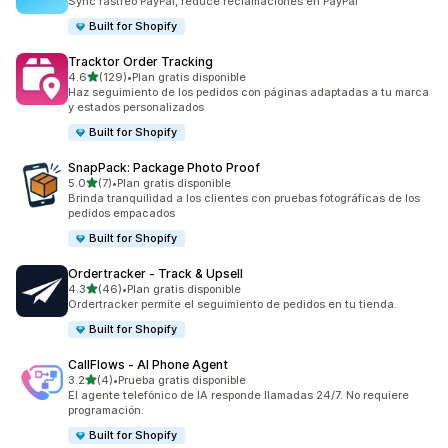
Sync rastreo PayPal, reduce reclamaciones en PayPal
Built for Shopify
Tracktor Order Tracking
de 5 estrellas
4.6
(129)
•
Plan gratis disponible
129 reseñas en total
Haz seguimiento de los pedidos con páginas adaptadas a tu marca
y estados personalizados
Built for Shopify
SnapPack: Package Photo Proof
de 5 estrellas
5.0
(7)
•
Plan gratis disponible
7 reseñas en total
Brinda tranquilidad a los clientes con pruebas fotográficas de los
pedidos empacados
Built for Shopify
Ordertracker ‑ Track & Upsell
de 5 estrellas
4.3
(46)
•
Plan gratis disponible
46 reseñas en total
Ordertracker permite el seguimiento de pedidos en tu tienda.
Built for Shopify
CallFlows ‑ AI Phone Agent
de 5 estrellas
3.2
(4)
•
Prueba gratis disponible
4 reseñas en total
El agente telefónico de IA responde llamadas 24/7. No requiere
programación.
Built for Shopify