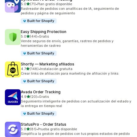
de 5 estrellas
5.0
(71)
•
Plan gratis disponible
71 reseñas en total
Rastreador de pedidos con analíticas de IA, seguimiento de
pedidos y página de seguimiento
Built for Shopify
Easy Shipping Protection
de 5 estrellas
5.0
(44)
•
Gratis
44 reseñas en total
Vende seguros de envío, garantías, rastreo de pedidos y
herramientas de rastreo
Built for Shopify
Shortly — Marketing afiliados
de 5 estrellas
4.7
(148)
•
Instalación gratuita
148 reseñas en total
Crear links de afiliación para marketing de afiliación y links
Built for Shopify
Avada Order Tracking
de 5 estrellas
4.9
(20)
•
Gratis
20 reseñas en total
Seguimiento inteligente de pedidos con actualización del estado y
la entrega en tiempo real
Built for Shopify
StatusPro ‑ Order Status
de 5 estrellas
5.0
(81)
•
Prueba gratis disponible
81 reseñas en total
Simplifica la gestión de pedidos con tus propios estados de pedido