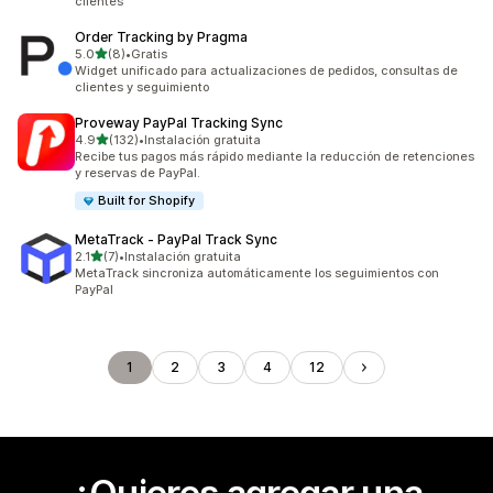
clientes
Order Tracking by Pragma
de 5 estrellas
5.0
(8)
•
Gratis
8 reseñas en total
Widget unificado para actualizaciones de pedidos, consultas de
clientes y seguimiento
Proveway PayPal Tracking Sync
de 5 estrellas
4.9
(132)
•
Instalación gratuita
132 reseñas en total
Recibe tus pagos más rápido mediante la reducción de retenciones
y reservas de PayPal.
Built for Shopify
MetaTrack ‑ PayPal Track Sync
de 5 estrellas
2.1
(7)
•
Instalación gratuita
7 reseñas en total
MetaTrack sincroniza automáticamente los seguimientos con
PayPal
1
2
3
4
12