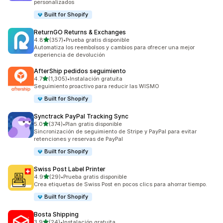
personalizados
Built for Shopify
ReturnGO Returns & Exchanges
de 5 estrellas
4.8
(357)
•
Prueba gratis disponible
357 reseñas en total
Automatiza los reembolsos y cambios para ofrecer una mejor
experiencia de devolución
AfterShip pedidos seguimiento
de 5 estrellas
4.7
(1,305)
•
Instalación gratuita
1305 reseñas en total
Seguimiento proactivo para reducir las WISMO
Built for Shopify
Synctrack PayPal Tracking Sync
de 5 estrellas
5.0
(374)
•
Plan gratis disponible
374 reseñas en total
Sincronización de seguimiento de Stripe y PayPal para evitar
retenciones y reservas de PayPal
Built for Shopify
Swiss Post Label Printer
de 5 estrellas
4.9
(29)
•
Prueba gratis disponible
29 reseñas en total
Crea etiquetas de Swiss Post en pocos clics para ahorrar tiempo.
Built for Shopify
Bosta Shipping
de 5 estrellas
3.9
(24)
•
Instalación gratuita