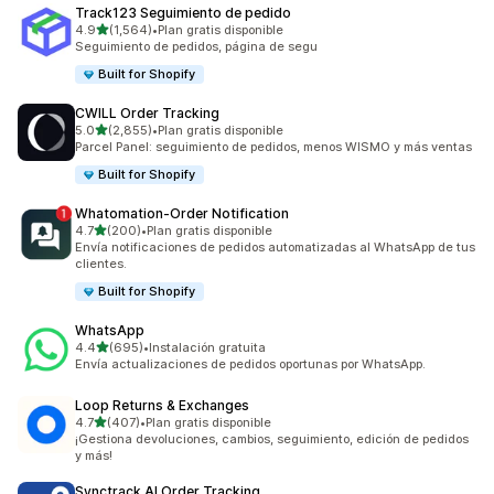
Track123 Seguimiento de pedido
de 5 estrellas
4.9
(1,564)
•
Plan gratis disponible
1564 reseñas en total
Seguimiento de pedidos, página de segu
Built for Shopify
CWILL Order Tracking
de 5 estrellas
5.0
(2,855)
•
Plan gratis disponible
2855 reseñas en total
Parcel Panel: seguimiento de pedidos, menos WISMO y más ventas
Built for Shopify
Whatomation‑Order Notification
de 5 estrellas
4.7
(200)
•
Plan gratis disponible
200 reseñas en total
Envía notificaciones de pedidos automatizadas al WhatsApp de tus
clientes.
Built for Shopify
WhatsApp
de 5 estrellas
4.4
(695)
•
Instalación gratuita
695 reseñas en total
Envía actualizaciones de pedidos oportunas por WhatsApp.
Loop Returns & Exchanges
de 5 estrellas
4.7
(407)
•
Plan gratis disponible
407 reseñas en total
¡Gestiona devoluciones, cambios, seguimiento, edición de pedidos
y más!
Synctrack AI Order Tracking