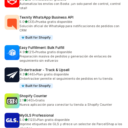
24 reseñas en total
Automatiza los envíos con Bosta: ¡un solo panel de control, control
total!
Texnity WhatsApp Business API
de 5 estrellas
5.0
(33)
•
Prueba gratis disponible
33 reseñas en total
Solución oficial de WhatsApp para notificaciones de pedidos con
CRM
Built for Shopify
Easy Fulfillment: Bulk Fulfill
de 5 estrellas
4.9
(21)
•
Prueba gratis disponible
21 reseñas en total
Preparación masiva de pedidos y generación de enlaces de
seguimiento sin esfuerzo
Ordertracker ‑ Track & Upsell
de 5 estrellas
4.3
(46)
•
Plan gratis disponible
46 reseñas en total
Ordertracker permite el seguimiento de pedidos en tu tienda.
Built for Shopify
Shopify Counter
de 5 estrellas
2.1
(40)
•
Gratis
40 reseñas en total
Nueva aplicación para conectar tu tienda a Shopify Counter
MyGLS Professional
de 5 estrellas
5.0
(123)
•
Plan gratis disponible
123 reseñas en total
Imprime etiquetas de GLS y ofrece un selector de ParcelShop a los