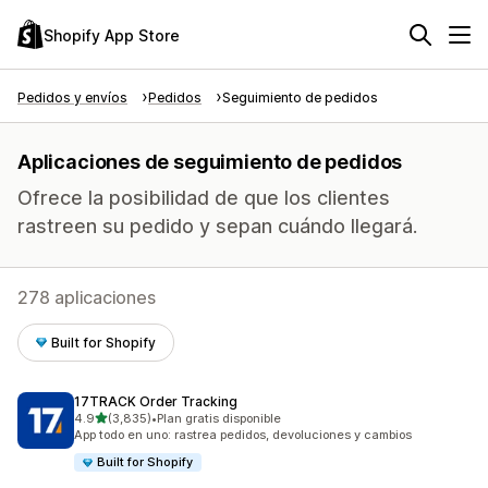
Shopify App Store
Pedidos y envíos
Pedidos
Seguimiento de pedidos
Aplicaciones de seguimiento de pedidos
Ofrece la posibilidad de que los clientes
rastreen su pedido y sepan cuándo llegará.
278 aplicaciones
Built for Shopify
17TRACK Order Tracking
de 5 estrellas
4.9
(3,835)
•
Plan gratis disponible
3835 reseñas en total
App todo en uno: rastrea pedidos, devoluciones y cambios
Built for Shopify