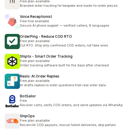
Free plan available
Branded order tracking for bespoke and made-to-order pieces
Voice Receptionist
Free trial available
Secure AI phone support — verified callers, 6 languages
OrderPing ‑ Reduce COD RTO
Free plan available
Cut RTO. Ship only confirmed COD orders, not fake ones.
Shipto ‑ Smart Order Tracking
Free plan available
Order tracking software built for the days after checkout.
Reslo: AI Order Replies
Free plan available
AI drafts replies to order questions from real order data
BotSailor
Free
Recover carts, verify COD orders, and send updates via WhatsAp
ShipOps
Free plan available
Reconcile COD payouts, rescue failed deliveries, skip portals.