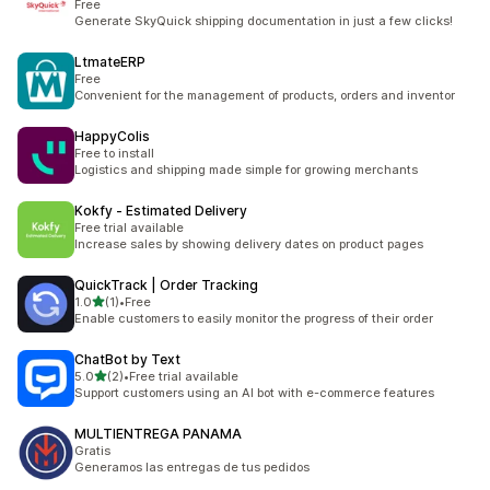
Free
Generate SkyQuick shipping documentation in just a few clicks!
LtmateERP
Free
Convenient for the management of products, orders and inventor
HappyColis
Free to install
Logistics and shipping made simple for growing merchants
Kokfy ‑ Estimated Delivery
Free trial available
Increase sales by showing delivery dates on product pages
QuickTrack | Order Tracking
별 5개 중
1.0
(1)
•
Free
총 리뷰 1개
Enable customers to easily monitor the progress of their order
ChatBot by Text
별 5개 중
5.0
(2)
•
Free trial available
총 리뷰 2개
Support customers using an AI bot with e-commerce features
MULTIENTREGA PANAMA
Gratis
Generamos las entregas de tus pedidos