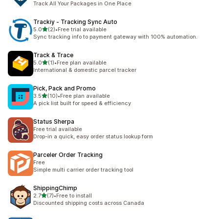
Track All Your Packages in One Place
Trackiy ‑ Tracking Sync Auto
별 5개 중
5.0
(2)
•
Free trial available
총 리뷰 2개
Sync tracking info to payment gateway with 100% automation.
Track & Trace
별 5개 중
5.0
(1)
•
Free plan available
총 리뷰 1개
International & domestic parcel tracker
Pick, Pack and Promo
별 5개 중
3.5
(10)
•
Free plan available
총 리뷰 10개
A pick list built for speed & efficiency
Status Sherpa
Free trial available
Drop-in a quick, easy order status lookup form
Parceler Order Tracking
Free
Simple multi carrier order tracking tool
ShippingChimp
별 5개 중
2.7
(7)
•
Free to install
총 리뷰 7개
Discounted shipping costs across Canada