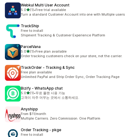
Webkul Multi User Account
별 5개 중
5.0
(1)
•
Free trial available
총 리뷰 1개
Turn a standard Customer Account into one with Multiple users
TrackShip
Free to install
Shipment Tracking & Customer Experience Platform
ParcelVana
별 5개 중
5.0
(1)
•
Free plan available
총 리뷰 1개
Order tracking customers check on your store, not the carrier.
TrackOrder ‑ Tracking & Sync
Free plan available
Unlimited PayPal and Strip Order Sync, Order Tracking Page
Bizify ‑ WhatsApp chat
별 5개 중
5.0
(1)
•
무료 플랜 사용 가능
총 리뷰 1개
고객이 자주 머무는 곳에서 소통하세요.
Anyshipp
From $11/month
Multiple Carriers. Zero Commission. One Platform
Order Tracking ‑ pkge
Free to install