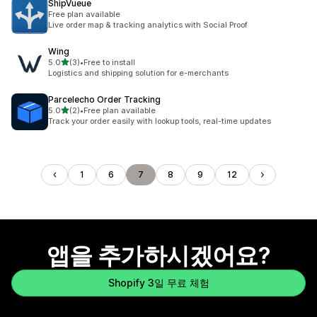
ShipVueue
Free plan available
Live order map & tracking analytics with Social Proof
Wing
별 5개 중
5.0
(3)
•
Free to install
총 리뷰 3개
Logistics and shipping solution for e-merchants
Parcelecho Order Tracking
별 5개 중
5.0
(2)
•
Free plan available
총 리뷰 2개
Track your order easily with lookup tools, real-time updates
1
6
7
8
9
12
앱을 추가하시겠어요?
Shopify 3일 무료 체험