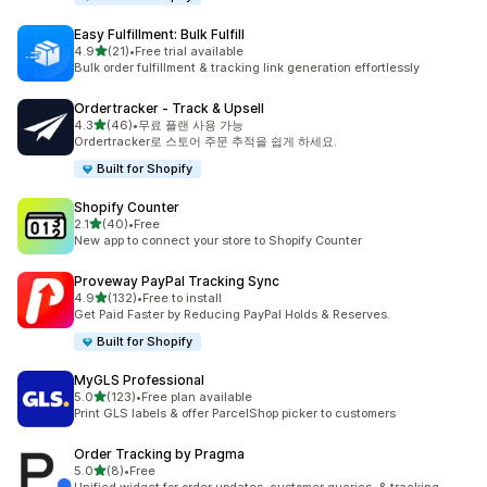
Easy Fulfillment: Bulk Fulfill
별 5개 중
4.9
(21)
•
Free trial available
총 리뷰 21개
Bulk order fulfillment & tracking link generation effortlessly
Ordertracker ‑ Track & Upsell
별 5개 중
4.3
(46)
•
무료 플랜 사용 가능
총 리뷰 46개
Ordertracker로 스토어 주문 추적을 쉽게 하세요.
Built for Shopify
Shopify Counter
별 5개 중
2.1
(40)
•
Free
총 리뷰 40개
New app to connect your store to Shopify Counter
Proveway PayPal Tracking Sync
별 5개 중
4.9
(132)
•
Free to install
총 리뷰 132개
Get Paid Faster by Reducing PayPal Holds & Reserves.
Built for Shopify
MyGLS Professional
별 5개 중
5.0
(123)
•
Free plan available
총 리뷰 123개
Print GLS labels & offer ParcelShop picker to customers
Order Tracking by Pragma
별 5개 중
5.0
(8)
•
Free
총 리뷰 8개