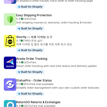
AI analytics order tracker, track order & order tracking page
Built for Shopify
Easy Shipping Protection
별 5개 중
5.0
(44)
•
Free
총 리뷰 44개
Sell shipping insurance, warranty, order tracking & tracker
Built for Shopify
Shortly — 제휴 마케팅 도구
별 5개 중
4.7
(148)
•
무료 설치
총 리뷰 148개
제휴 마케팅 및 짧은 링크를 위한 제휴 링크 생성
Built for Shopify
Avada Order Tracking
별 5개 중
4.9
(20)
•
Free
총 리뷰 20개
Smart order tracking with real-time status and delivery update
Built for Shopify
StatusPro ‑ Order Status
별 5개 중
5.0
(81)
•
Free trial available
총 리뷰 81개
Simplify order management with your own custom order statuses
Built for Shopify
ReturnGO Returns & Exchanges
별 5개 중
4.8
(357)
•
Free trial available