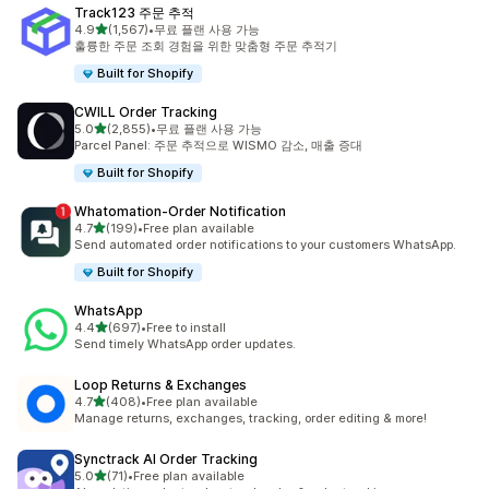
Track123 주문 추적
별 5개 중
4.9
(1,567)
•
무료 플랜 사용 가능
총 리뷰 1567개
훌륭한 주문 조회 경험을 위한 맞춤형 주문 추적기
Built for Shopify
CWILL Order Tracking
별 5개 중
5.0
(2,855)
•
무료 플랜 사용 가능
총 리뷰 2855개
Parcel Panel: 주문 추적으로 WISMO 감소, 매출 증대
Built for Shopify
Whatomation‑Order Notification
별 5개 중
4.7
(199)
•
Free plan available
총 리뷰 199개
Send automated order notifications to your customers WhatsApp.
Built for Shopify
WhatsApp
별 5개 중
4.4
(697)
•
Free to install
총 리뷰 697개
Send timely WhatsApp order updates.
Loop Returns & Exchanges
별 5개 중
4.7
(408)
•
Free plan available
총 리뷰 408개
Manage returns, exchanges, tracking, order editing & more!
Synctrack AI Order Tracking
별 5개 중
5.0
(71)
•
Free plan available
총 리뷰 71개