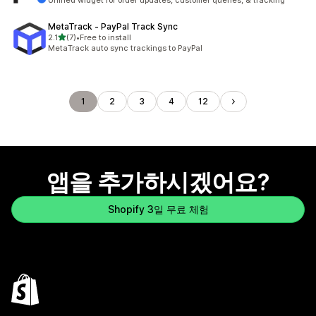
Unified widget for order updates, customer queries, & tracking
MetaTrack ‑ PayPal Track Sync
별 5개 중
2.1
(7)
•
Free to install
총 리뷰 7개
MetaTrack auto sync trackings to PayPal
1
2
3
4
12
앱을 추가하시겠어요?
Shopify 3일 무료 체험