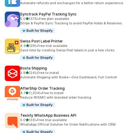
총 리뷰 357개
Automate refunds and exchanges for a better return experience
Synctrack PayPal Tracking Sync
별 5개 중
5.0
(373)
•
Free plan available
총 리뷰 373개
Stripe & PayPal Sync Tracking to avoid PayPal Holds & Reserves
Built for Shopify
Swiss Post Label Printer
별 5개 중
4.9
(29)
•
Free trial available
총 리뷰 29개
Save time by creating Swiss Post labels in just a few clicks.
Built for Shopify
Bosta Shipping
별 5개 중
3.9
(24)
•
Free to install
총 리뷰 24개
Automate Shipping with Bosta—One Dashboard, Full Control!
AfterShip Order Tracking
별 5개 중
4.7
(1,304)
•
Free to install
총 리뷰 1304개
Reduce WISMO with branded order tracking
Built for Shopify
Texnity WhatsApp Business API
별 5개 중
5.0
(33)
•
Free trial available
총 리뷰 33개
WhatsApp Official Solution for Order Notifications with CRM
Built for Shopify