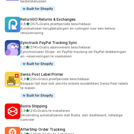
bestelstatussen
Built for Shopify
ReturnGO Returns & Exchanges
van 5 sterren
4,8
(357)
•
Gratis proefperiode beschikbaar
357 recensies in totaal
Automatiseer terugbetalingen en ruilingen voor een betere
retourervaring
Synctrack PayPal Tracking Sync
van 5 sterren
5,0
(374)
•
Gratis abonnement beschikbaar
374 recensies in totaal
Synchroniseer Stripe- en PayPal-tracking om PayPal-blokkeringen
en -reserveringen te voorkomen
Built for Shopify
Swiss Post Label Printer
van 5 sterren
4,9
(29)
•
Gratis proefperiode beschikbaar
29 recensies in totaal
Bespaar tijd door met slechts enkele muisklikken Swiss Post-labels
te maken.
Built for Shopify
Bosta Shipping
van 5 sterren
3,9
(24)
•
Gratis te installeren
24 recensies in totaal
Verzending automatiseren met Bosta: één dashboard, volledige
controle!
AfterShip Order Tracking
van 5 sterren