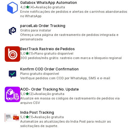
Gallabox WhatsApp Automation
de 5 estrelas
4,0
(4)
•
Avaliação gratuita
4 avaliações ao todo
Envie notificações de pedidos e alertas de carrinhos abandonados
no WhatsApp
parcelLab Order Tracking
Grátis para instalar
Ofereça uma página de rastreamento de pedidos integrada e
personalizada
BestTrack Rastreio de Pedidos
de 5 estrelas
5,0
(1)
•
Plano gratuito disponível
1 avaliações ao todo
300 pedidos/mês grátis: rastreio com marca e bloqueio regional
Konfirm COD Order Confirmation
Plano gratuito disponível
Verifique pedidos com COD por WhatsApp, SMS e e-mail
AOD‑ Order Tracking No. Update
de 5 estrelas
5,0
(2)
•
Avaliação gratuita
2 avaliações ao todo
Atualize em massa os códigos de rastreamento de pedidos via
arquivo CSV
India Post Tracking
de 5 estrelas
5,0
(1)
•
Avaliação gratuita
1 avaliações ao todo
Automatize as atualizações do India Post para reduzir as
solicitações de suporte.