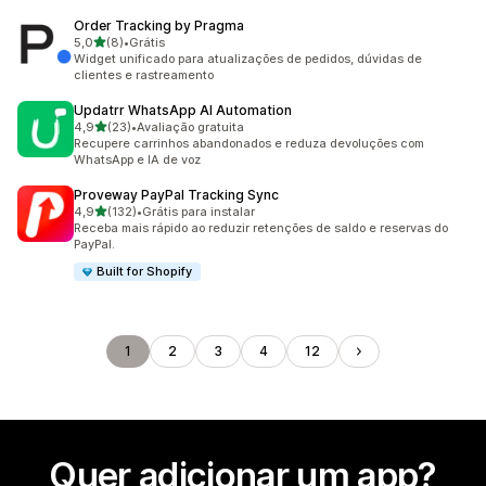
Order Tracking by Pragma
de 5 estrelas
5,0
(8)
•
Grátis
8 avaliações ao todo
Widget unificado para atualizações de pedidos, dúvidas de
clientes e rastreamento
Updatrr WhatsApp AI Automation
de 5 estrelas
4,9
(23)
•
Avaliação gratuita
23 avaliações ao todo
Recupere carrinhos abandonados e reduza devoluções com
WhatsApp e IA de voz
Proveway PayPal Tracking Sync
de 5 estrelas
4,9
(132)
•
Grátis para instalar
132 avaliações ao todo
Receba mais rápido ao reduzir retenções de saldo e reservas do
PayPal.
Built for Shopify
1
2
3
4
12
Quer adicionar um app?