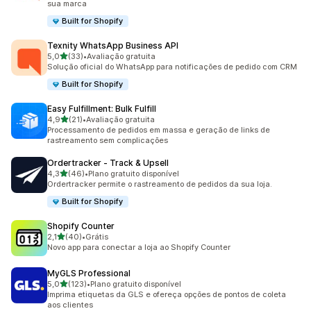
sua marca
Built for Shopify
Texnity WhatsApp Business API
de 5 estrelas
5,0
(33)
•
Avaliação gratuita
33 avaliações ao todo
Solução oficial do WhatsApp para notificações de pedido com CRM
Built for Shopify
Easy Fulfillment: Bulk Fulfill
de 5 estrelas
4,9
(21)
•
Avaliação gratuita
21 avaliações ao todo
Processamento de pedidos em massa e geração de links de
rastreamento sem complicações
Ordertracker ‑ Track & Upsell
de 5 estrelas
4,3
(46)
•
Plano gratuito disponível
46 avaliações ao todo
Ordertracker permite o rastreamento de pedidos da sua loja.
Built for Shopify
Shopify Counter
de 5 estrelas
2,1
(40)
•
Grátis
40 avaliações ao todo
Novo app para conectar a loja ao Shopify Counter
MyGLS Professional
de 5 estrelas
5,0
(123)
•
Plano gratuito disponível
123 avaliações ao todo
Imprima etiquetas da GLS e ofereça opções de pontos de coleta
aos clientes