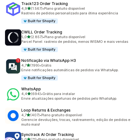
Track123 Order Tracking
de 5 estrelas
4,9
(1.567)
•
Plano gratuito disponível
1567 avaliações ao todo
Rastreio de pedidos personalizado para ótima experiência
Built for Shopify
CWILL Order Tracking
de 5 estrelas
5,0
(2.857)
•
Plano gratuito disponível
2857 avaliações ao todo
Parcel Panel: rastreio de pedidos, menos WISMO e mais vendas
Built for Shopify
Notificação via WhatsApp H3
de 5 estrelas
4,7
(199)
•
Grátis
199 avaliações ao todo
Envie notificações automáticas de pedidos via WhatsApp.
Built for Shopify
WhatsApp
de 5 estrelas
4,4
(694)
•
Grátis para instalar
694 avaliações ao todo
Envie atualizações oportunas de pedidos pelo WhatsApp.
Loop Returns & Exchanges
de 5 estrelas
4,7
(407)
•
Plano gratuito disponível
407 avaliações ao todo
Gerencie devoluções, trocas, rastreamento, edição de pedidos e
muito mais!
Synctrack AI Order Tracking
de 5 estrelas
5,0
(71)
•
Plano gratuito disponível