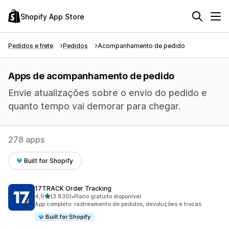
Shopify App Store
Pedidos e frete
Pedidos
Acompanhamento de pedido
Apps de acompanhamento de pedido
Envie atualizações sobre o envio do pedido e
quanto tempo vai demorar para chegar.
278 apps
Built for Shopify
17TRACK Order Tracking
de 5 estrelas
4,9
(3.830)
•
Plano gratuito disponível
3830 avaliações ao todo
App completo: rastreamento de pedidos, devoluções e trocas
Built for Shopify