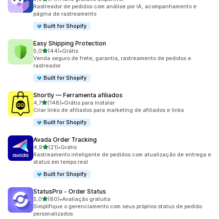
71 avaliações ao todo
Rastreador de pedidos com análise por IA, acompanhamento e
página de rastreamento
Built for Shopify
Easy Shipping Protection
de 5 estrelas
5,0
(44)
•
Grátis
44 avaliações ao todo
Venda seguro de frete, garantia, rastreamento de pedidos e
rastreador
Built for Shopify
Shortly — Ferramenta afiliados
de 5 estrelas
4,7
(148)
•
Grátis para instalar
148 avaliações ao todo
Criar links de afiliados para marketing de afiliados e links
Built for Shopify
Avada Order Tracking
de 5 estrelas
4,9
(21)
•
Grátis
21 avaliações ao todo
Rastreamento inteligente de pedidos com atualização de entrega e
status em tempo real
Built for Shopify
StatusPro ‑ Order Status
de 5 estrelas
5,0
(80)
•
Avaliação gratuita
80 avaliações ao todo
Simplifique o gerenciamento com seus próprios status de pedido
personalizados