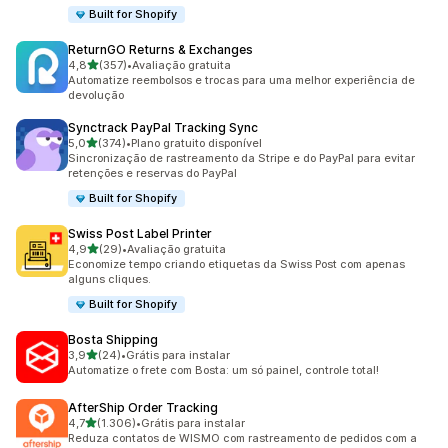
Built for Shopify
ReturnGO Returns & Exchanges
de 5 estrelas
4,8
(357)
•
Avaliação gratuita
357 avaliações ao todo
Automatize reembolsos e trocas para uma melhor experiência de
devolução
Synctrack PayPal Tracking Sync
de 5 estrelas
5,0
(374)
•
Plano gratuito disponível
374 avaliações ao todo
Sincronização de rastreamento da Stripe e do PayPal para evitar
retenções e reservas do PayPal
Built for Shopify
Swiss Post Label Printer
de 5 estrelas
4,9
(29)
•
Avaliação gratuita
29 avaliações ao todo
Economize tempo criando etiquetas da Swiss Post com apenas
alguns cliques.
Built for Shopify
Bosta Shipping
de 5 estrelas
3,9
(24)
•
Grátis para instalar
24 avaliações ao todo
Automatize o frete com Bosta: um só painel, controle total!
AfterShip Order Tracking
de 5 estrelas
4,7
(1.306)
•
Grátis para instalar
1306 avaliações ao todo
Reduza contatos de WISMO com rastreamento de pedidos com a