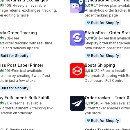
de 5 estrelas
de 5 estrelas
(408)
•
Free plan available
5,0
(71)
•
Free plan availab
 total de avaliações
71 total de avaliações
age returns, exchanges, tracking,
AI analytics order tracker, 
er editing & more!
order tracking page
Built for Shopify
ada Order Tracking
StatusPro ‑ Order Sta
de 5 estrelas
de 5 estrelas
(20)
•
Free
5,0
(81)
•
Free trial availab
total de avaliações
81 total de avaliações
rt order tracking with real-time
Simplify order management
tus and delivery update
own custom order statuse
Built for Shopify
Built for Shopify
iss Post Label Printer
Bosta Shipping
de 5 estrelas
de 5 estrelas
(29)
•
Free trial available
3,9
(24)
•
Free to install
total de avaliações
24 total de avaliações
e time by creating Swiss Post
Automate Shipping with 
els in just a few clicks.
Dashboard, Full Control!
Built for Shopify
y Fulfillment: Bulk Fulfill
Ordertracker ‑ Track &
de 5 estrelas
de 5 estrelas
(21)
•
Free trial available
4,3
(46)
•
Free plan availa
total de avaliações
46 total de avaliações
k order fulfillment & tracking link
Ordertracker enables order 
eration effortlessly
you store.
Built for Shopify