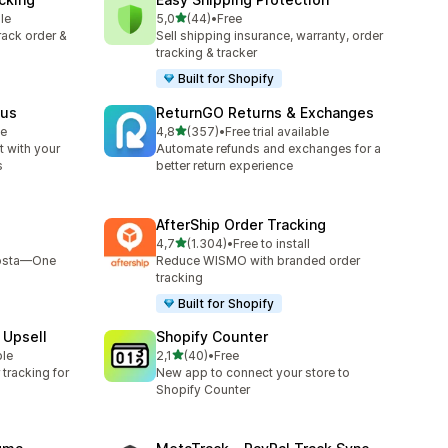
de 5 estrelas
le
5,0
(44)
•
Free
44 total de avaliações
track order &
Sell shipping insurance, warranty, order
tracking & tracker
Built for Shopify
tus
ReturnGO Returns & Exchanges
de 5 estrelas
le
4,8
(357)
•
Free trial available
357 total de avaliações
 with your
Automate refunds and exchanges for a
s
better return experience
AfterShip Order Tracking
de 5 estrelas
4,7
(1.304)
•
Free to install
1304 total de avaliações
Bosta—One
Reduce WISMO with branded order
tracking
Built for Shopify
 Upsell
Shopify Counter
de 5 estrelas
ble
2,1
(40)
•
Free
40 total de avaliações
tracking for
New app to connect your store to
Shopify Counter