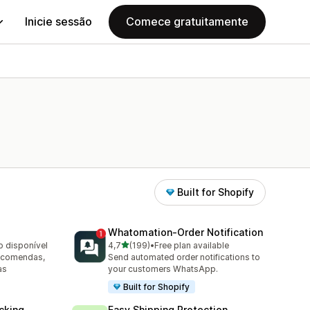
Inicie sessão
Comece gratuitamente
Built for Shopify
Whatomation‑Order Notification
de 5 estrelas
o disponível
4,7
(199)
•
Free plan available
199 total de avaliações
encomendas,
Send automated order notifications to
as
your customers WhatsApp.
Built for Shopify
cking
Easy Shipping Protection