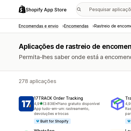
Shopify App Store
Encomendas e envio
Encomendas
Rastreio de encom
Aplicações de rastreio de encome
Permita-lhes saber onde está a encomen
278 aplicações
17TRACK Order Tracking
Tr
de 5 estrelas
4,9
(3.838)
•
Plano gratuito disponível
4,9
3838 total de avaliações
156
App tudo-em-um: rastreamento,
Ras
devoluções e trocas
par
Built for Shopify
WhatsApp
Lo