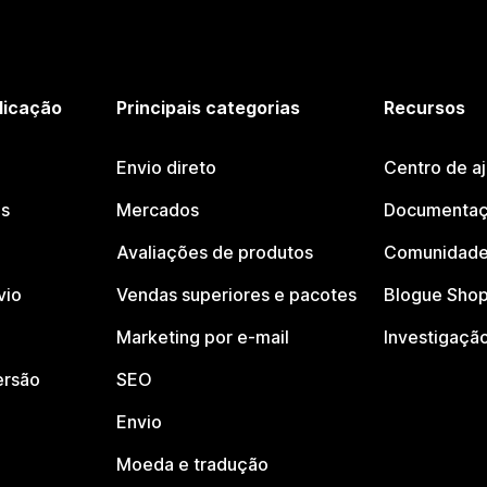
licação
Principais categorias
Recursos
Envio direto
Centro de a
os
Mercados
Documentaç
Avaliações de produtos
Comunidade
vio
Vendas superiores e pacotes
Blogue Shop
Marketing por e-mail
Investigaçã
ersão
SEO
Envio
Moeda e tradução