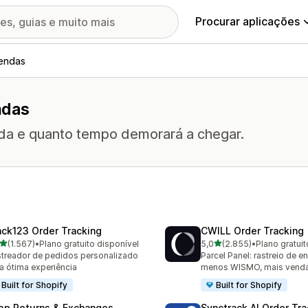
Procurar aplicações
endas
ndas
da e quanto tempo demorará a chegar.
ack123 Order Tracking
CWILL Order Tracking
de 5 estrelas
de 5 estrelas
(1.567)
•
Plano gratuito disponível
5,0
(2.855)
•
Plano gratuit
7 total de avaliações
2855 total de avaliações
treador de pedidos personalizado
Parcel Panel: rastreio de 
a ótima experiência
menos WISMO, mais vend
Built for Shopify
Built for Shopify
op Returns & Exchanges
Synctrack AI Order Tra