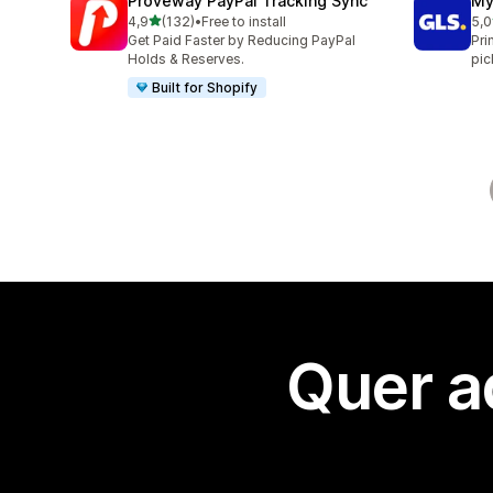
Proveway PayPal Tracking Sync
My
de 5 estrelas
4,9
(132)
•
Free to install
5,0
132 total de avaliações
123
Get Paid Faster by Reducing PayPal
Pri
Holds & Reserves.
pic
Built for Shopify
Quer a