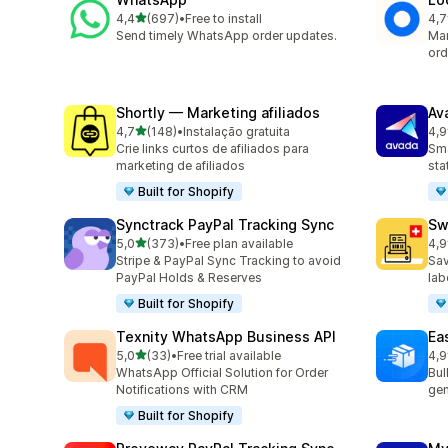
de 5 estrelas
4,4
(697)
•
Free to install
4,7
697 total de avaliações
408
Send timely WhatsApp order updates.
Man
ord
Shortly — Marketing afiliados
Av
de 5 estrelas
4,7
(148)
•
Instalação gratuita
4,9
148 total de avaliações
20 
Crie links curtos de afiliados para
Sma
marketing de afiliados
sta
Built for Shopify
Synctrack PayPal Tracking Sync
Sw
de 5 estrelas
5,0
(373)
•
Free plan available
4,9
373 total de avaliações
29 
Stripe & PayPal Sync Tracking to avoid
Sav
PayPal Holds & Reserves
lab
Built for Shopify
Texnity WhatsApp Business API
Eas
de 5 estrelas
5,0
(33)
•
Free trial available
4,9
33 total de avaliações
21 
WhatsApp Official Solution for Order
Bul
Notifications with CRM
gen
Built for Shopify