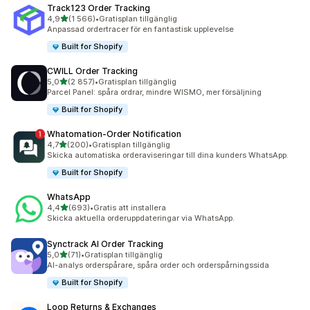
Track123 Order Tracking
av 5 stjärnor
4,9
(1 566)
•
Gratisplan tillgänglig
1566 recensioner totalt
Anpassad ordertracer för en fantastisk upplevelse
Built for Shopify
CWILL Order Tracking
av 5 stjärnor
5,0
(2 857)
•
Gratisplan tillgänglig
2857 recensioner totalt
Parcel Panel: spåra ordrar, mindre WISMO, mer försäljning
Built for Shopify
Whatomation‑Order Notification
av 5 stjärnor
4,7
(200)
•
Gratisplan tillgänglig
200 recensioner totalt
Skicka automatiska orderaviseringar till dina kunders WhatsApp.
Built for Shopify
WhatsApp
av 5 stjärnor
4,4
(693)
•
Gratis att installera
693 recensioner totalt
Skicka aktuella orderuppdateringar via WhatsApp.
Synctrack AI Order Tracking
av 5 stjärnor
5,0
(71)
•
Gratisplan tillgänglig
71 recensioner totalt
AI-analys orderspårare, spåra order och orderspårningssida
Built for Shopify
Loop Returns & Exchanges