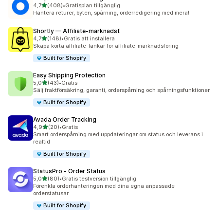
av 5 stjärnor
4,7
(408)
•
Gratisplan tillgänglig
408 recensioner totalt
Hantera returer, byten, spårning, orderredigering med mera!
Shortly — Affiliate‑marknadsf.
av 5 stjärnor
4,7
(148)
•
Gratis att installera
148 recensioner totalt
Skapa korta affiliate-länkar för affiliate-marknadsföring
Built for Shopify
Easy Shipping Protection
av 5 stjärnor
5,0
(43)
•
Gratis
43 recensioner totalt
Sälj fraktförsäkring, garanti, orderspårning och spårningsfunktioner
Built for Shopify
Avada Order Tracking
av 5 stjärnor
4,9
(20)
•
Gratis
20 recensioner totalt
Smart orderspårning med uppdateringar om status och leverans i
realtid
Built for Shopify
StatusPro ‑ Order Status
av 5 stjärnor
5,0
(80)
•
Gratis testversion tillgänglig
80 recensioner totalt
Förenkla orderhanteringen med dina egna anpassade
orderstatusar
Built for Shopify