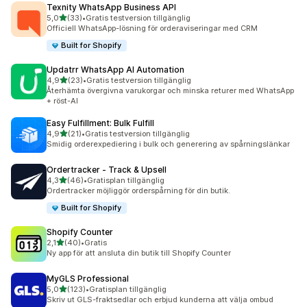
Texnity WhatsApp Business API
av 5 stjärnor
5,0
(33)
•
Gratis testversion tillgänglig
33 recensioner totalt
Officiell WhatsApp-lösning för orderaviseringar med CRM
Built for Shopify
Updatrr WhatsApp AI Automation
av 5 stjärnor
4,9
(23)
•
Gratis testversion tillgänglig
23 recensioner totalt
Återhämta övergivna varukorgar och minska returer med WhatsApp
+ röst-AI
Easy Fulfillment: Bulk Fulfill
av 5 stjärnor
4,9
(21)
•
Gratis testversion tillgänglig
21 recensioner totalt
Smidig orderexpediering i bulk och generering av spårningslänkar
Ordertracker ‑ Track & Upsell
av 5 stjärnor
4,3
(46)
•
Gratisplan tillgänglig
46 recensioner totalt
Ordertracker möjliggör orderspårning för din butik.
Built for Shopify
Shopify Counter
av 5 stjärnor
2,1
(40)
•
Gratis
40 recensioner totalt
Ny app för att ansluta din butik till Shopify Counter
MyGLS Professional
av 5 stjärnor
5,0
(123)
•
Gratisplan tillgänglig
123 recensioner totalt
Skriv ut GLS-fraktsedlar och erbjud kunderna att välja ombud