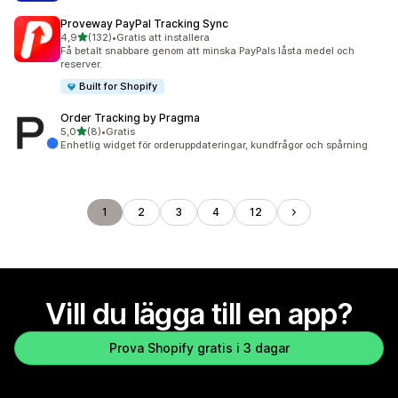
Proveway PayPal Tracking Sync
av 5 stjärnor
4,9
(132)
•
Gratis att installera
132 recensioner totalt
Få betalt snabbare genom att minska PayPals låsta medel och
reserver.
Built for Shopify
Order Tracking by Pragma
av 5 stjärnor
5,0
(8)
•
Gratis
8 recensioner totalt
Enhetlig widget för orderuppdateringar, kundfrågor och spårning
1
2
3
4
12
Vill du lägga till en app?
Prova Shopify gratis i 3 dagar