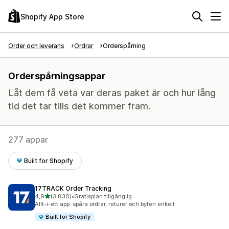
Shopify App Store
Order och leverans
Ordrar
Orderspårning
Orderspårningsappar
Låt dem få veta var deras paket är och hur lång
tid det tar tills det kommer fram.
277 appar
Built for Shopify
17TRACK Order Tracking
av 5 stjärnor
4,9
(3 830)
•
Gratisplan tillgänglig
3830 recensioner totalt
Allt-i-ett app: spåra ordrar, returer och byten enkelt
Built for Shopify