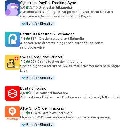
Synctrack PayPal Tracking Sync
av 5 stjärnor
5,0
(374)
•
Gratisplan tillgänglig
374 recensioner totalt
Synkronisera spårning för Stripe och PayPal för att undvika
spärrade medel och reservationer hos PayPal
Built for Shopify
ReturnGO Returns & Exchanges
av 5 stjärnor
4,8
(357)
•
Gratis testversion tillgänglig
357 recensioner totalt
Automatisera återbetalningar och byten för en bättre
returupplevelse
Swiss Post Label Printer
av 5 stjärnor
4,9
(29)
•
Gratis testversion tillgänglig
29 recensioner totalt
Spara tid genom att skapa Swiss Post-etiketter med bara några
klick.
Built for Shopify
Bosta Shipping
av 5 stjärnor
3,9
(24)
•
Gratis att installera
24 recensioner totalt
Automatisera frakten med Bosta – en kontrollpanel, full kontroll!
AfterShip Order Tracking
av 5 stjärnor
4,6
(1 307)
•
Gratis att installera
1307 recensioner totalt
Minska WISMO med varumärkesanpassad orderspårning
Built for Shopify