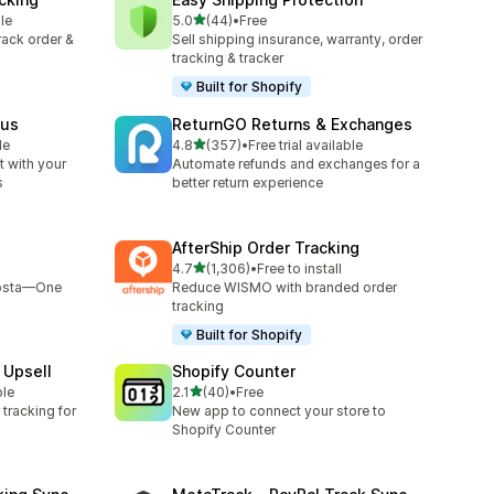
เต็ม 5 ดาว
le
5.0
(44)
•
Free
ทั้งหมด 44 รีวิว
track order &
Sell shipping insurance, warranty, order
tracking & tracker
Built for Shopify
tus
ReturnGO Returns & Exchanges
เต็ม 5 ดาว
le
4.8
(357)
•
Free trial available
ทั้งหมด 357 รีวิว
 with your
Automate refunds and exchanges for a
s
better return experience
AfterShip Order Tracking
เต็ม 5 ดาว
4.7
(1,306)
•
Free to install
ทั้งหมด 1306 รีวิว
Bosta—One
Reduce WISMO with branded order
tracking
Built for Shopify
 Upsell
Shopify Counter
เต็ม 5 ดาว
ble
2.1
(40)
•
Free
ทั้งหมด 40 รีวิว
tracking for
New app to connect your store to
Shopify Counter