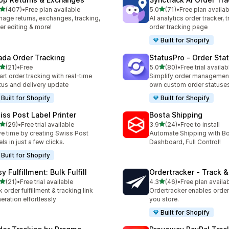
เต็ม 5 ดาว
เต็ม 5 ดาว
(407)
•
Free plan available
5.0
(71)
•
Free plan availab
หมด 407 รีวิว
ทั้งหมด 71 รีวิว
age returns, exchanges, tracking,
AI analytics order tracker, 
er editing & more!
order tracking page
Built for Shopify
ada Order Tracking
StatusPro ‑ Order Sta
เต็ม 5 ดาว
เต็ม 5 ดาว
(21)
•
Free
5.0
(80)
•
Free trial availab
หมด 21 รีวิว
ทั้งหมด 80 รีวิว
rt order tracking with real-time
Simplify order management
tus and delivery update
own custom order statuse
Built for Shopify
Built for Shopify
iss Post Label Printer
Bosta Shipping
เต็ม 5 ดาว
เต็ม 5 ดาว
(29)
•
Free trial available
3.9
(24)
•
Free to install
หมด 29 รีวิว
ทั้งหมด 24 รีวิว
e time by creating Swiss Post
Automate Shipping with 
els in just a few clicks.
Dashboard, Full Control!
Built for Shopify
y Fulfillment: Bulk Fulfill
Ordertracker ‑ Track &
เต็ม 5 ดาว
เต็ม 5 ดาว
(21)
•
Free trial available
4.3
(46)
•
Free plan availa
หมด 21 รีวิว
ทั้งหมด 46 รีวิว
k order fulfillment & tracking link
Ordertracker enables order 
eration effortlessly
you store.
Built for Shopify