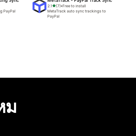
king Sync
MetaTrack ‑ PayPal Track Sync
เต็ม 5 ดาว
2.1
(7)
•
Free to install
ทั้งหมด 7 รีวิว
ng PayPal
MetaTrack auto sync trackings to
PayPal
ไหม