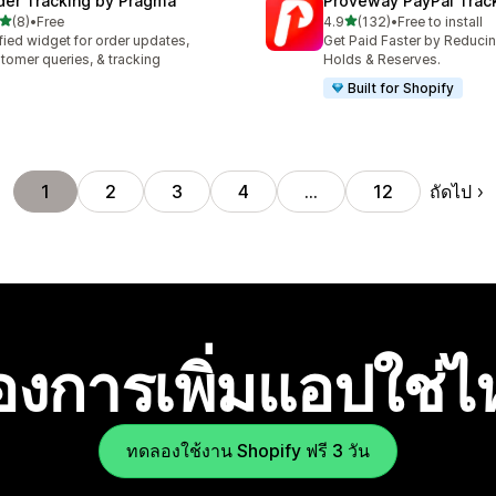
der Tracking by Pragma
Proveway PayPal Trac
เต็ม 5 ดาว
เต็ม 5 ดาว
(8)
•
Free
4.9
(132)
•
Free to install
หมด 8 รีวิว
ทั้งหมด 132 รีวิว
fied widget for order updates,
Get Paid Faster by Reduci
tomer queries, & tracking
Holds & Reserves.
Built for Shopify
ถัดไป
1
2
3
4
…
12
องการเพิ่มแอปใช่
ทดลองใช้งาน Shopify ฟรี 3 วัน