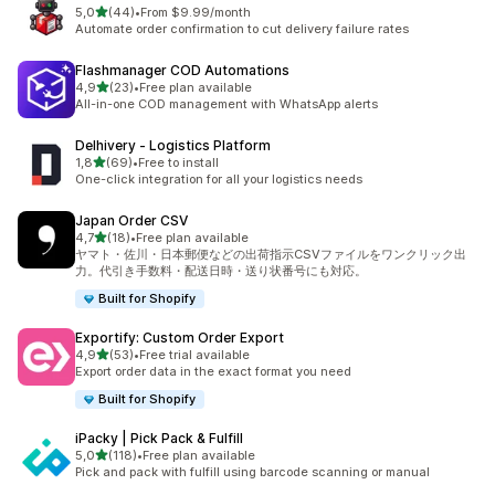
z 5 hvězd
5,0
(44)
•
From $9.99/month
Celkový počet recenzí: 44
Automate order confirmation to cut delivery failure rates
Flashmanager COD Automations
z 5 hvězd
4,9
(23)
•
Free plan available
Celkový počet recenzí: 23
All-in-one COD management with WhatsApp alerts
Delhivery ‑ Logistics Platform
z 5 hvězd
1,8
(69)
•
Free to install
Celkový počet recenzí: 69
One-click integration for all your logistics needs
Japan Order CSV
z 5 hvězd
4,7
(18)
•
Free plan available
Celkový počet recenzí: 18
ヤマト・佐川・日本郵便などの出荷指示CSVファイルをワンクリック出
力。代引き手数料・配送日時・送り状番号にも対応。
Built for Shopify
Exportify: Custom Order Export
z 5 hvězd
4,9
(53)
•
Free trial available
Celkový počet recenzí: 53
Export order data in the exact format you need
Built for Shopify
iPacky | Pick Pack & Fulfill
z 5 hvězd
5,0
(118)
•
Free plan available
Celkový počet recenzí: 118
Pick and pack with fulfill using barcode scanning or manual