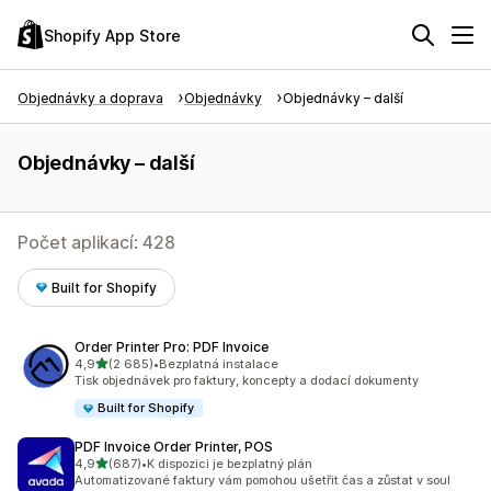
Shopify App Store
Objednávky a doprava
Objednávky
Objednávky – další
Objednávky – další
Počet aplikací: 428
Built for Shopify
Order Printer Pro: PDF Invoice
z 5 hvězd
4,9
(2 685)
•
Bezplatná instalace
Celkový počet recenzí: 2685
Tisk objednávek pro faktury, koncepty a dodací dokumenty
Built for Shopify
PDF Invoice Order Printer, POS
z 5 hvězd
4,9
(687)
•
K dispozici je bezplatný plán
Celkový počet recenzí: 687
Automatizované faktury vám pomohou ušetřit čas a zůstat v soul