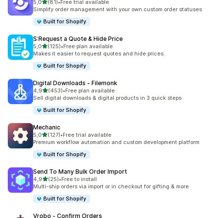
z 5 hvězd
5,0
(81)
•
Free trial available
Celkový počet recenzí: 81
Simplify order management with your own custom order statuses
Built for Shopify
S:Request a Quote & Hide Price
z 5 hvězd
5,0
(125)
•
Free plan available
Celkový počet recenzí: 125
Makes it easier to request quotes and hide prices.
Built for Shopify
Digital Downloads ‑ Filemonk
z 5 hvězd
4,9
(453)
•
Free plan available
Celkový počet recenzí: 453
Sell digital downloads & digital products in 3 quick steps
Built for Shopify
Mechanic
z 5 hvězd
5,0
(127)
•
Free trial available
Celkový počet recenzí: 127
Premium workflow automation and custom development platform
Built for Shopify
Send To Many Bulk Order Import
z 5 hvězd
4,9
(25)
•
Free to install
Celkový počet recenzí: 25
Multi-ship orders via import or in checkout for gifting & more
Built for Shopify
Vrobo ‑ Confirm Orders