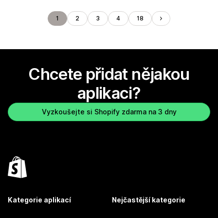
1
2
3
4
18
Chcete přidat nějakou
aplikaci?
Vyzkoušejte si Shopify zdarma na 3 dny
Kategorie aplikací
Nejčastější kategorie