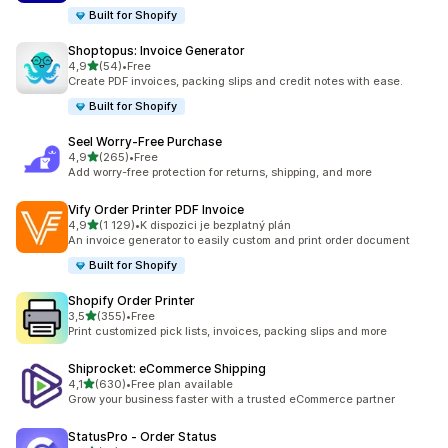
Built for Shopify
Shoptopus: Invoice Generator
z 5 hvězd
4,9
(54)
•
Free
Celkový počet recenzí: 54
Create PDF invoices, packing slips and credit notes with ease.
Built for Shopify
Seel Worry‑Free Purchase
z 5 hvězd
4,9
(265)
•
Free
Celkový počet recenzí: 265
Add worry-free protection for returns, shipping, and more
Vify Order Printer PDF Invoice
z 5 hvězd
4,9
(1 129)
•
K dispozici je bezplatný plán
Celkový počet recenzí: 1129
An invoice generator to easily custom and print order document
Built for Shopify
Shopify Order Printer
z 5 hvězd
3,5
(355)
•
Free
Celkový počet recenzí: 355
Print customized pick lists, invoices, packing slips and more
Shiprocket: eCommerce Shipping
z 5 hvězd
4,1
(630)
•
Free plan available
Celkový počet recenzí: 630
Grow your business faster with a trusted eCommerce partner
StatusPro ‑ Order Status