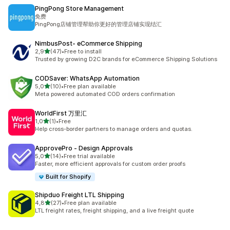
PingPong Store Management
免费
PingPong店铺管理帮助你更好的管理店铺实现结汇
NimbusPost‑ eCommerce Shipping
z 5 hvězd
2,9
(47)
•
Free to install
Celkový počet recenzí: 47
Trusted by growing D2C brands for eCommerce Shipping Solutions
CODSaver: WhatsApp Automation
z 5 hvězd
5,0
(10)
•
Free plan available
Celkový počet recenzí: 10
Meta powered automated COD orders confirmation
WorldFirst 万里汇
z 5 hvězd
1,0
(1)
•
Free
Celkový počet recenzí: 1
Help cross-border partners to manage orders and quotas.
ApprovePro ‑ Design Approvals
z 5 hvězd
5,0
(14)
•
Free trial available
Celkový počet recenzí: 14
Faster, more efficient approvals for custom order proofs
Built for Shopify
Shipduo Freight LTL Shipping
z 5 hvězd
4,8
(27)
•
Free plan available
Celkový počet recenzí: 27
LTL freight rates, freight shipping, and a live freight quote