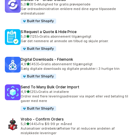
ud af 5 stjerner
5,0
(81)
•
Mulighed for gratis prøveperiode
81 anmeldelser i alt
Gør ordreadministration enklere med dine egne tilpassede
ordrestatusser
Built for Shopify
S:Request a Quote & Hide Price
ud af 5 stjerner
5,0
(125)
•
Gratis abonnement tilgængeligt
125 anmeldelser i alt
Gør det nemmere at anmode om tilbud og skjule priser.
Built for Shopify
Digital Downloads ‑ Filemonk
ud af 5 stjerner
4,9
(453)
•
Gratis abonnement tilgængeligt
453 anmeldelser i alt
Sælg digitale downloads og digitale produkter i 3 hurtige trin
Built for Shopify
Send To Many Bulk Order Import
ud af 5 stjerner
4,9
(25)
•
Gratis at installere
25 anmeldelser i alt
Ordrer med flere leveringsadresser via import eller ved betaling til
gaver med mere
Built for Shopify
Vrobo ‑ Confirm Orders
ud af 5 stjerner
5,0
(44)
•
Fra $9.99 pr. måned
44 anmeldelser i alt
Automatiser ordrebekræftelser for at reducere andelen af
mislykkede leveringer