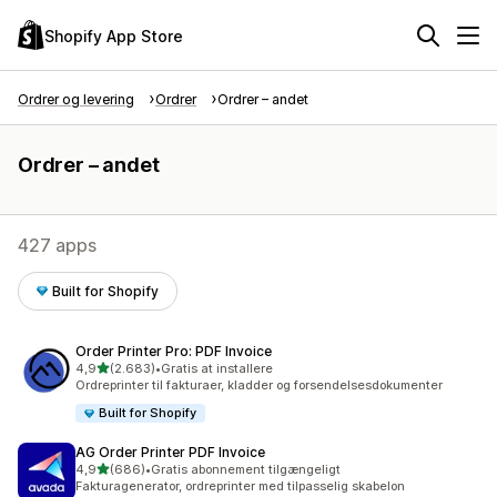
Shopify App Store
Ordrer og levering
Ordrer
Ordrer – andet
Ordrer – andet
427 apps
Built for Shopify
Order Printer Pro: PDF Invoice
ud af 5 stjerner
4,9
(2.683)
•
Gratis at installere
2683 anmeldelser i alt
Ordreprinter til fakturaer, kladder og forsendelsesdokumenter
Built for Shopify
AG Order Printer PDF Invoice
ud af 5 stjerner
4,9
(686)
•
Gratis abonnement tilgængeligt
686 anmeldelser i alt
Fakturagenerator, ordreprinter med tilpasselig skabelon