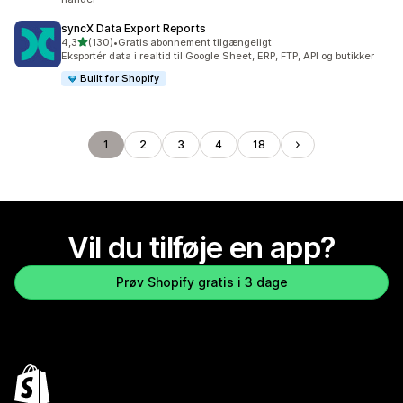
syncX Data Export Reports
ud af 5 stjerner
4,3
(130)
•
Gratis abonnement tilgængeligt
130 anmeldelser i alt
Eksportér data i realtid til Google Sheet, ERP, FTP, API og butikker
Built for Shopify
1
2
3
4
18
Vil du tilføje en app?
Prøv Shopify gratis i 3 dage