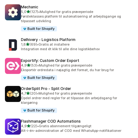
Mechanic
ud af 5 stjerner
5,0
(127)
•
Mulighed for gratis prøveperiode
127 anmeldelser i alt
Førsteklasses platform til automatisering af arbejdsgange og
tilpasset udvikling
Built for Shopify
Delhivery ‑ Logistics Platform
ud af 5 stjerner
1,8
(69)
•
Gratis at installere
69 anmeldelser i alt
Integration med ét klik til alle dine logistikbehov
Exportify: Custom Order Export
ud af 5 stjerner
4,9
(53)
•
Mulighed for gratis prøveperiode
53 anmeldelser i alt
Eksportér ordredata i nøjagtig det format, du har brug for
Built for Shopify
OrderSplit Pro ‑ Split Order
ud af 5 stjerner
4,7
(20)
•
Mulighed for gratis prøveperiode
20 anmeldelser i alt
Opdel ordrer med regler for at tilpasse din arbejdsgang for
klargøring
Built for Shopify
Flashmanager COD Automations
ud af 5 stjerner
4,9
(22)
•
Gratis abonnement tilgængeligt
22 anmeldelser i alt
Alt-i-én-administration af COD med WhatsApp-notifikationer