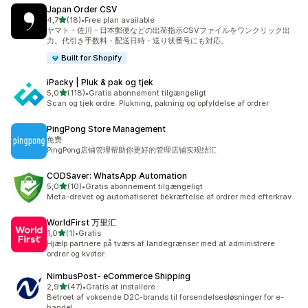
Japan Order CSV
ud af 5 stjerner
4,7
(18)
•
Free plan available
18 anmeldelser i alt
ヤマト・佐川・日本郵便などの出荷指示CSVファイルをワンクリック出
力。代引き手数料・配送日時・送り状番号にも対応。
Built for Shopify
iPacky | Pluk & pak og tjek
ud af 5 stjerner
5,0
(118)
•
Gratis abonnement tilgængeligt
118 anmeldelser i alt
Scan og tjek ordre. Plukning, pakning og opfyldelse af ordrer
PingPong Store Management
免费
PingPong店铺管理帮助你更好的管理店铺实现结汇
CODSaver: WhatsApp Automation
ud af 5 stjerner
5,0
(10)
•
Gratis abonnement tilgængeligt
10 anmeldelser i alt
Meta-drevet og automatiseret bekræftelse af ordrer med efterkrav
WorldFirst 万里汇
ud af 5 stjerner
1,0
(1)
•
Gratis
1 anmeldelser i alt
Hjælp partnere på tværs af landegrænser med at administrere
ordrer og kvoter.
NimbusPost‑ eCommerce Shipping
ud af 5 stjerner
2,9
(47)
•
Gratis at installere
47 anmeldelser i alt
Betroet af voksende D2C-brands til forsendelsesløsninger for e-
handel